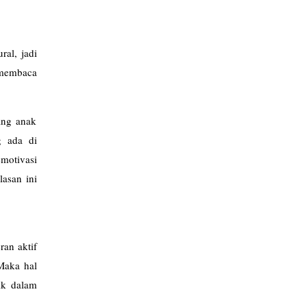
ral, jadi
 membaca
ang anak
g ada di
emotivasi
asan ini
ran aktif
Maka hal
ik dalam