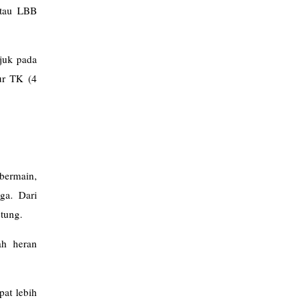
 atau LBB
ujuk pada
ur TK (4
bermain,
ga. Dari
stung.
ah heran
pat lebih