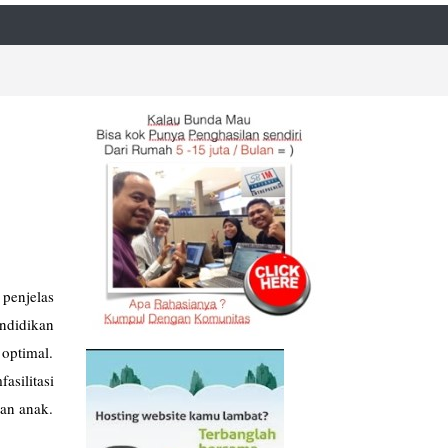
 penjelas
ndidikan
optimal.
silitasi
an anak.