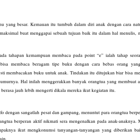
tahu yang besar. Kemauan itu tumbuh dalam diri anak dengan cara natu
emaksimal buat menggapai sebuah tujuan baik itu dalam hal menulis,
ada tahapan kemampuan membaca pada point “e” ialah tahap seor
k bisa membaca beragam tipe buku dengan cara bebas orang yan
esti membacakan buku untuk anak. Tindakan itu ditujukan biar bisa m
 umurnya. Hal inilah menggerakkan banyak orangtua yang membuat al
berasa jauh lebih mengerti dikala mereka ikut kegiatan itu.
fo dengan sangatlah pesat dan gampang, menuntut para orangtua berpe
angtua berperan aktif nikmati sera mengenalkan pada anak-anaknya. 
dampaknya ikut mengkonumsi tanyangan-tanyangan yang diberikan ba
ain.