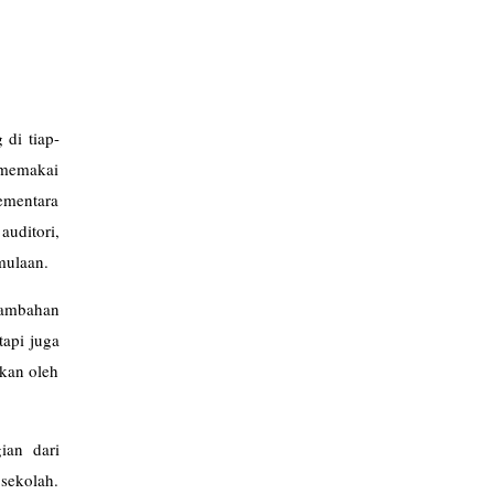
 di tiap-
 memakai
ementara
uditori,
mulaan.
nambahan
tapi juga
pkan oleh
ian dari
 sekolah.