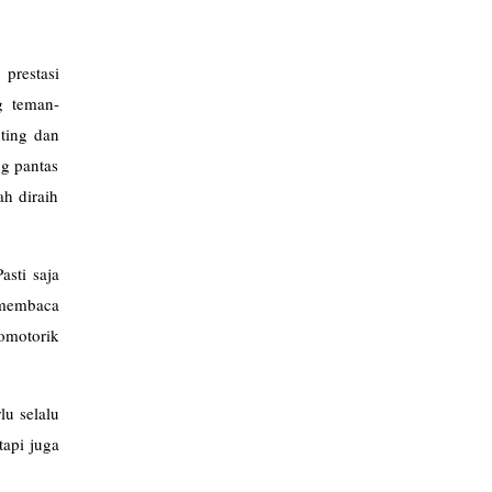
prestasi
g teman-
nting dan
ng pantas
ah diraih
sti saja
 membaca
omotorik
lu selalu
tapi juga