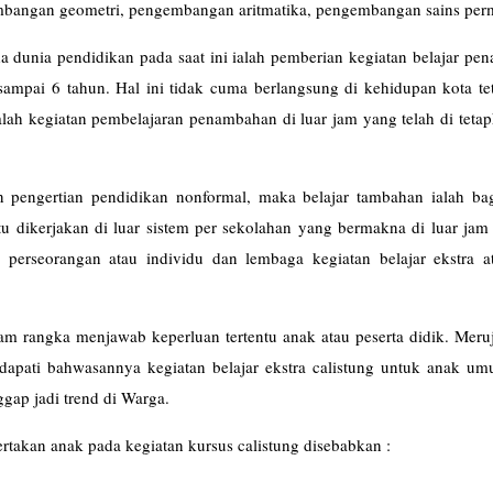
mbangan geometri, pengembangan aritmatika, pengembangan sains per
a dunia pendidikan pada saat ini ialah pemberian kegiatan belajar p
sampai 6 tahun. Hal ini tidak cuma berlangsung di kehidupan kota te
alah kegiatan pembelajaran penambahan di luar jam yang telah di teta
n pengertian pendidikan nonformal, maka belajar tambahan ialah bag
u dikerjakan di luar sistem per sekolahan yang bermakna di luar jam
eh perseorangan atau individu dan lembaga kegiatan belajar ekstra 
lajar).
lam rangka menjawab keperluan tertentu anak atau peserta didik. Mer
dapati bahwasannya kegiatan belajar ekstra calistung untuk anak um
ggap jadi trend di Warga.
ertakan anak pada kegiatan kursus calistung disebabkan :