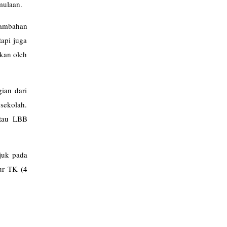
mulaan.
enambahan
tapi juga
pkan oleh
ian dari
 sekolah.
atau LBB
ujuk pada
ur TK (4