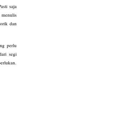
sti saja
 menulis
orik dan
ng perlu
ari segi
perlukan.