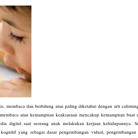
, membaca dan berhitung atau paling diketahui dengan arti calistung
n membaca atau kemampuan keaksaraan mencakup kemampuan buat
edia digital saat seorang anak melakukan kerjaan kehidupannya. S
gnitif yang sebagai dasar pengembangan vidual, pengembangan a