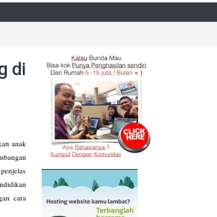
g di
kan anak
embangan
penjelas
ndidikan
gan cara