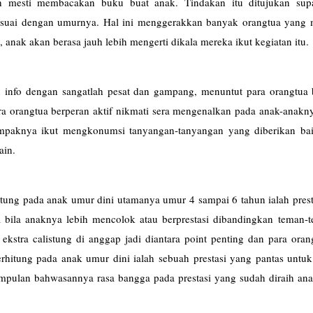
ih mesti membacakan buku buat anak. Tindakan itu ditujukan sup
esuai dengan umurnya. Hal ini menggerakkan banyak orangtua yang
, anak akan berasa jauh lebih mengerti dikala mereka ikut kegiatan itu.
 info dengan sangatlah pesat dan gampang, menuntut para orangtua 
ra orangtua berperan aktif nikmati sera mengenalkan pada anak-anakn
 dampaknya ikut mengkonumsi tanyangan-tanyangan yang diberikan ba
ain.
ung pada anak umur dini utamanya umur 4 sampai 6 tahun ialah prest
a bila anaknya lebih mencolok atau berprestasi dibandingkan teman-
 ekstra calistung di anggap jadi diantara point penting dan para ora
itung pada anak umur dini ialah sebuah prestasi yang pantas untuk 
simpulan bahwasannya rasa bangga pada prestasi yang sudah diraih an