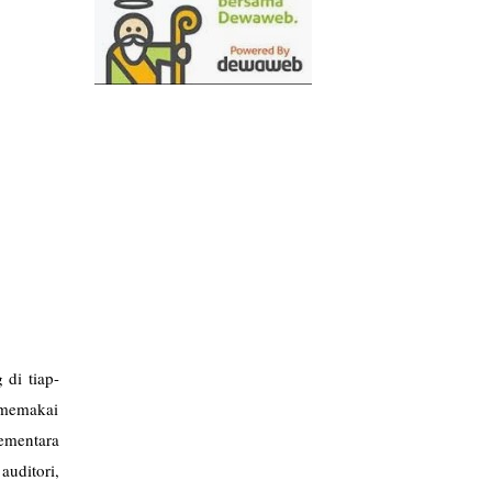
 di tiap-
 memakai
ementara
uditori,