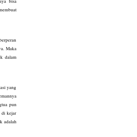
aya bisa
 membuat
berperan
ya. Maka
ik dalam
asi yang
temannya
ngtua pun
di kejar
ak adalah