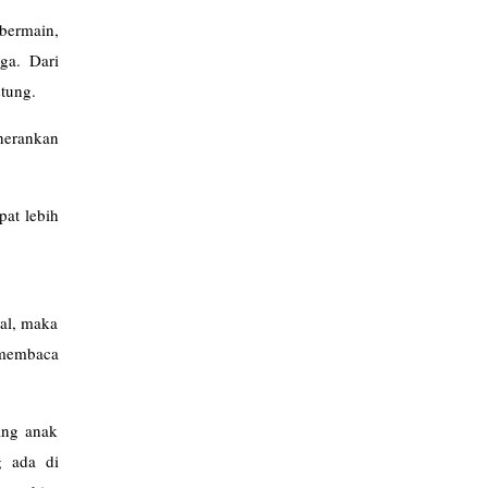
bermain,
ga. Dari
stung.
herankan
pat lebih
ral, maka
, membaca
ang anak
g ada di