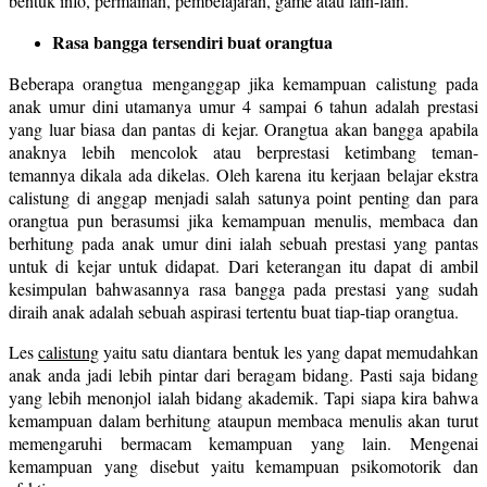
bentuk info, permainan, pembelajaran, game atau lain-lain.
Rasa bangga tersendiri buat orangtua
Beberapa orangtua menganggap jika kemampuan calistung pada
anak umur dini utamanya umur 4 sampai 6 tahun adalah prestasi
yang luar biasa dan pantas di kejar. Orangtua akan bangga apabila
anaknya lebih mencolok atau berprestasi ketimbang teman-
temannya dikala ada dikelas. Oleh karena itu kerjaan belajar ekstra
calistung di anggap menjadi salah satunya point penting dan para
orangtua pun berasumsi jika kemampuan menulis, membaca dan
berhitung pada anak umur dini ialah sebuah prestasi yang pantas
untuk di kejar untuk didapat. Dari keterangan itu dapat di ambil
kesimpulan bahwasannya rasa bangga pada prestasi yang sudah
diraih anak adalah sebuah aspirasi tertentu buat tiap-tiap orangtua.
Les
calistung
yaitu satu diantara bentuk les yang dapat memudahkan
anak anda jadi lebih pintar dari beragam bidang. Pasti saja bidang
yang lebih menonjol ialah bidang akademik. Tapi siapa kira bahwa
kemampuan dalam berhitung ataupun membaca menulis akan turut
memengaruhi bermacam kemampuan yang lain. Mengenai
kemampuan yang disebut yaitu kemampuan psikomotorik dan