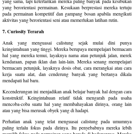
yang sama, tapi ketertarikan mereka paling banyak pada kesibukan
yang berorientasi permainan. Kesukaan berprestasi mereka tertuju
pada permainan kompetitif dan gampang bosan apabila mengikuti
aktivitas yang berorientasi seni atau memerlukan latihan rutin.
7. Curiosity Terarah
Anak yang menguasai calistung sejak mulai dini punya
keingintahuan yang tinggi. Mereka berupaya mempelajari bermacam
hal yang mereka temui, layaknya nama atau petunjuk jalan, merek
kendaraan, papan iklan dan lain-lain. Mereka senang mempelajari
bermacam petunjuk, layaknya dosis obat, cara merangkai atau cara
kerja suatu alat, dan cenderung banyak yang bertanya dikala
mendapati hal baru.
Kecenderungan ini menjadikan anak belajar banyak hal dengan cara
konstruktif. Keingintahuan relatif tidak mengarah pada usaha
mencoba-coba suatu hal yang membahayakan dirinya, orang lain
atau yang bisa merusak obyek yang di hadapi.
Perhatian anak yang telat menguasai calistung pada umumnya
paling terlalu fokus pada dirinya. Itu penyebabnya mereka lebih
memilih fokus pada permainan yang berada di hadapannya. Mereka