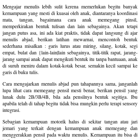
Mengajar menulis lebih sulit kerena memerlukan begitu banyak
kemampuan yang mesti di kuasai oleh anak, diantaranya koordinasi
mata, tangan, bagaimana cara anak memegang pinsil,
memperkirakan bentuk tulisan dan lain sebagainya. Akan tetapi
jangan putus asa, ini ada kiat praktis, tidak dapat langsung di ajar
menulis abjad, berikan latihan mewarnai, mencontoh bentuk
sederhana misalkan : garis lurus atau miring, silang, kotak, segi
empat, bulat dan {lain-lain|lain sebagainya, titik-titik rapat, jarang-
jarang sampai anak dapat mengikuti bentuk itu tanpa bantuaan, anak
di suruh meniru dalam kotak-kotak besar, semakin kecil sampai ke
garis di buku tulis.
Cara mengajarkan menulis abjad pun tahapannya sama, janganlah
lupa lihat cara memegang pensil mesti benar, berikan pensil yang
lunak dulu 2B/3B/4B, bila ada pensilnya bentuk segitiga. Ibu
apabila telah di tahap begitu tidak bisa mungkin perlu terapi sensory
integrasi.
Sebagian kemampuan motorik halus di sekitar tangan atau jari
jemari yang terkait dengan kemampuan anak memegang dan
menggerakkan pensil pada waktu menulis. Kemampuan itu bisa di