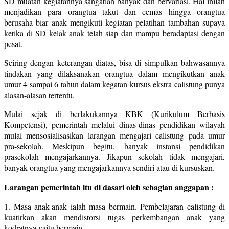
SD muatan kegiatannya sangatlah banyak dan bervariasi. Hal inilah
menjadikan para orangtua takut dan cemas hingga orangtua
berusaha biar anak mengikuti kegiatan pelatihan tambahan supaya
ketika di SD kelak anak telah siap dan mampu beradaptasi dengan
pesat.
Seiring dengan keterangan diatas, bisa di simpulkan bahwasannya
tindakan yang dilaksanakan orangtua dalam mengikutkan anak
umur 4 sampai 6 tahun dalam kegatan kursus ekstra calistung punya
alasan-alasan tertentu.
Mulai sejak di berlakukannya KBK (Kurikulum Berbasis
Kompetensi), pemerintah melalui dinas-dinas pendidikan wilayah
mulai mensosialisasikan larangan mengajari calistung pada umur
pra-sekolah. Meskipun begitu, banyak instansi pendidikan
prasekolah mengajarkannya. Jikapun sekolah tidak mengajari,
banyak orangtua yang mengajarkannya sendiri atau di kursuskan.
Larangan pemerintah itu di dasari oleh sebagian anggapan :
1. Masa anak-anak ialah masa bermain. Pembelajaran calistung di
kuatirkan akan mendistorsi tugas perkembangan anak yang
kodratnya yaitu bermain.