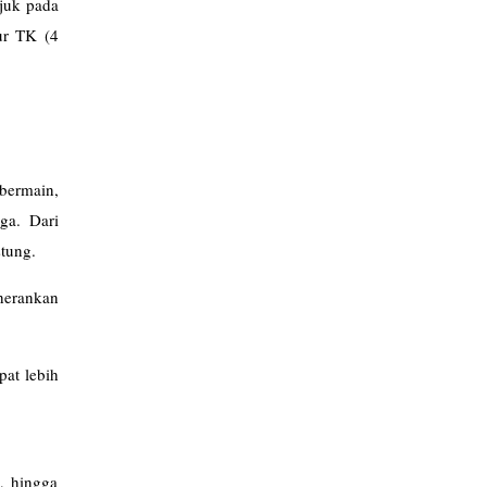
ujuk pada
ur TK (4
bermain,
ga. Dari
stung.
herankan
pat lebih
, hingga