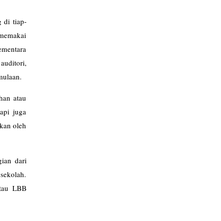
 di tiap-
 memakai
ementara
uditori,
mulaan.
han atau
api juga
pkan oleh
ian dari
 sekolah.
atau LBB