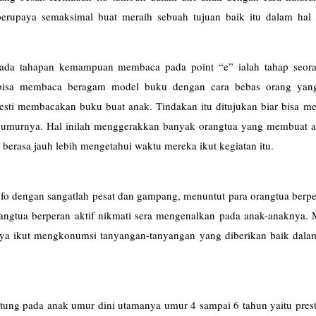
erupaya semaksimal buat meraih sebuah tujuan baik itu dalam hal 
ada tahapan kemampuan membaca pada point “e” ialah tahap seor
k bisa membaca beragam model buku dengan cara bebas orang yan
mesti membacakan buku buat anak. Tindakan itu ditujukan biar bisa m
 umurnya. Hal inilah menggerakkan banyak orangtua yang membuat al
 berasa jauh lebih mengetahui waktu mereka ikut kegiatan itu.
fo dengan sangatlah pesat dan gampang, menuntut para orangtua berpe
angtua berperan aktif nikmati sera mengenalkan pada anak-anaknya. 
knya ikut mengkonumsi tanyangan-tanyangan yang diberikan baik dala
ung pada anak umur dini utamanya umur 4 sampai 6 tahun yaitu prest