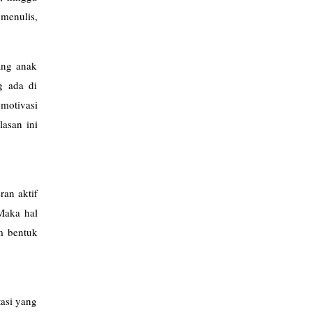
menulis,
ang anak
g ada di
emotivasi
asan ini
ran aktif
Maka hal
m bentuk
asi yang