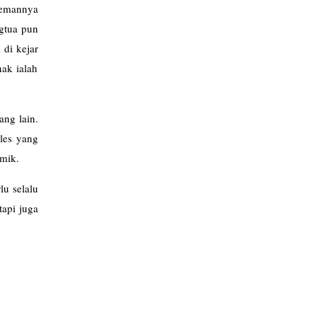
temannya
ngtua pun
di kejar
nak ialah
ng lain.
les yang
emik.
lu selalu
tapi juga