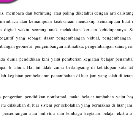
, membaca dan berhitung atau paling diketahui dengan arti calistung
n membaca atau kemampuan keaksaraan mencakup kemampuan buat
dia digital waktu seorang anak melakukan kerjaan kehidupannya. S
gnitif yang sebagai dasar pengembangan vidual, pengembangan a
mbangan geometri, pengembangan aritmatika, pengembangan sains per
ada dunia pendidikan kini yaitu pemberian kegiatan belajar penamba
pai 6 tahun. Hal ini tidak cuma berlangsung di kehidupan kota tet
alah kegiatan pembelajaran penambahan di luar jam yang telah di teta
n pengertian pendidikan nonformal, maka belajar tambahan yaitu bag
itu dilakukan di luar sistem per sekolahan yang bermakna di luar jam
eh perseorangan atau individu dan lembaga kegiatan belajar ekstra 
lajar).