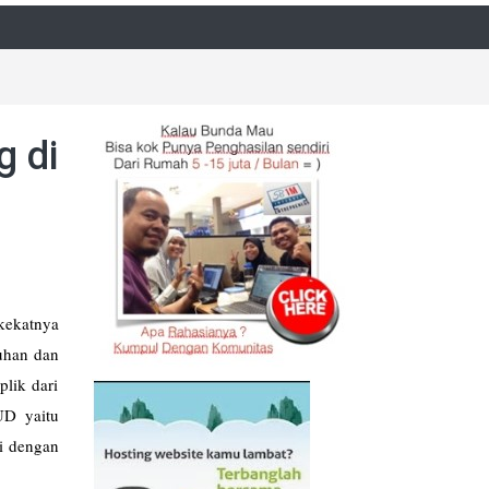
g di
kekatnya
uhan dan
lik dari
UD yaitu
i dengan