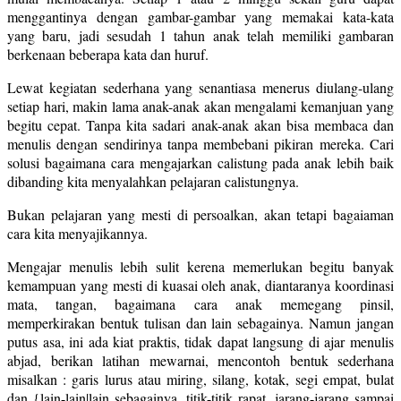
menggantinya dengan gambar-gambar yang memakai kata-kata
yang baru, jadi sesudah 1 tahun anak telah memiliki gambaran
berkenaan beberapa kata dan huruf.
Lewat kegiatan sederhana yang senantiasa menerus diulang-ulang
setiap hari, makin lama anak-anak akan mengalami kemanjuan yang
begitu cepat. Tanpa kita sadari anak-anak akan bisa membaca dan
menulis dengan sendirinya tanpa membebani pikiran mereka. Cari
solusi bagaimana cara mengajarkan calistung pada anak lebih baik
dibanding kita menyalahkan pelajaran calistungnya.
Bukan pelajaran yang mesti di persoalkan, akan tetapi bagaiaman
cara kita menyajikannya.
Mengajar menulis lebih sulit kerena memerlukan begitu banyak
kemampuan yang mesti di kuasai oleh anak, diantaranya koordinasi
mata, tangan, bagaimana cara anak memegang pinsil,
memperkirakan bentuk tulisan dan lain sebagainya. Namun jangan
putus asa, ini ada kiat praktis, tidak dapat langsung di ajar menulis
abjad, berikan latihan mewarnai, mencontoh bentuk sederhana
misalkan : garis lurus atau miring, silang, kotak, segi empat, bulat
dan {lain-lain|lain sebagainya, titik-titik rapat, jarang-jarang sampai