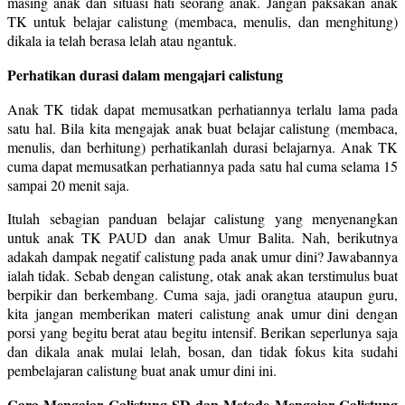
masing anak dan situasi hati seorang anak. Jangan paksakan anak
TK untuk belajar calistung (membaca, menulis, dan menghitung)
dikala ia telah berasa lelah atau ngantuk.
Perhatikan durasi dalam mengajari calistung
Anak TK tidak dapat memusatkan perhatiannya terlalu lama pada
satu hal. Bila kita mengajak anak buat belajar calistung (membaca,
menulis, dan berhitung) perhatikanlah durasi belajarnya. Anak TK
cuma dapat memusatkan perhatiannya pada satu hal cuma selama 15
sampai 20 menit saja.
Itulah sebagian panduan belajar calistung yang menyenangkan
untuk anak TK PAUD dan anak Umur Balita. Nah, berikutnya
adakah dampak negatif calistung pada anak umur dini? Jawabannya
ialah tidak. Sebab dengan calistung, otak anak akan terstimulus buat
berpikir dan berkembang. Cuma saja, jadi orangtua ataupun guru,
kita jangan memberikan materi calistung anak umur dini dengan
porsi yang begitu berat atau begitu intensif. Berikan seperlunya saja
dan dikala anak mulai lelah, bosan, dan tidak fokus kita sudahi
pembelajaran calistung buat anak umur dini ini.
Cara Mengajar Calistung SD dan Metode Mengajar Calistung