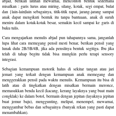
abjad, berikan latihan mewarnai, mencontoh bentuk sederhana
misalkan : garis lurus atau miring, silang, kotak, segi empat, bulat
dan {lain-lain|lain sebagainya, titik-titik rapat, jarang-jarang sampai
anak dapat mengikuti bentuk itu tanpa bantuaan, anak di suruh
meniru dalam kotak-kotak besar, semakin kecil sampai ke garis di
buku tulis.
Cara mengajarkan menulis abjad pun tahapannya sama, janganlah
lupa lihat cara memegang pensil mesti benar, berikan pensil yang
lunak dulu 2B/3B/4B, jika ada pensilnya bentuk segitiga. Ibu jika
telah di tahap begitu tidak bisa mungkin perlu terapi sensory
integrasi.
Sebagian kemampuan motorik halus di sekitar tangan atau jari
jemari yang terkait dengan kemampuan anak memegang dan
menggerakkan pensil pada waktu menulis. Kemampuan itu bisa di
latih atau di tingkatkan dengan misalkan bermain meronce,
memasukkan benda kecil (kacang, kerang layaknya yang buat main
congklak) ke dalam botol, bermain dengan jepitan (layaknya jepitan
buat jemur baju), menggunting, melipat, menempel, mewarnai,
menggambar bebas dan sebagainya (banyak rekan yang pasti dapat
menambahkan).