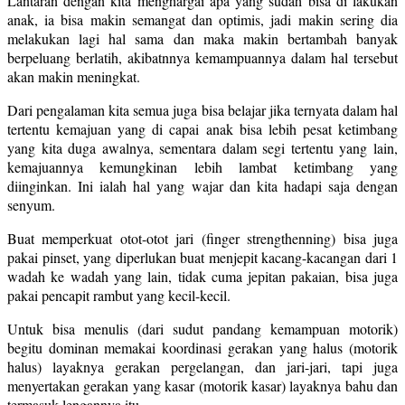
Lantaran dengan kita menghargai apa yang sudah bisa di lakukan
anak, ia bisa makin semangat dan optimis, jadi makin sering dia
melakukan lagi hal sama dan maka makin bertambah banyak
berpeluang berlatih, akibatnnya kemampuannya dalam hal tersebut
akan makin meningkat.
Dari pengalaman kita semua juga bisa belajar jika ternyata dalam hal
tertentu kemajuan yang di capai anak bisa lebih pesat ketimbang
yang kita duga awalnya, sementara dalam segi tertentu yang lain,
kemajuannya kemungkinan lebih lambat ketimbang yang
diinginkan. Ini ialah hal yang wajar dan kita hadapi saja dengan
senyum.
Buat memperkuat otot-otot jari (finger strengthenning) bisa juga
pakai pinset, yang diperlukan buat menjepit kacang-kacangan dari 1
wadah ke wadah yang lain, tidak cuma jepitan pakaian, bisa juga
pakai pencapit rambut yang kecil-kecil.
Untuk bisa menulis (dari sudut pandang kemampuan motorik)
begitu dominan memakai koordinasi gerakan yang halus (motorik
halus) layaknya gerakan pergelangan, dan jari-jari, tapi juga
menyertakan gerakan yang kasar (motorik kasar) layaknya bahu dan
termasuk lengannya itu.