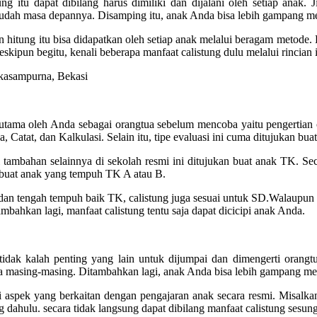
tung itu dapat dibilang harus dimiliki dan dijalani oleh setiap anak.
h masa depannya. Disamping itu, anak Anda bisa lebih gampang menc
dan hitung itu bisa didapatkan oleh setiap anak melalui beragam metode.
skipun begitu, kenali beberapa manfaat calistung dulu melalui rincian i
utama oleh Anda sebagai orangtua sebelum mencoba yaitu pengertian cal
, Catat, dan Kalkulasi. Selain itu, tipe evaluasi ini cuma ditujukan bu
si tambahan selainnya di sekolah resmi ini ditujukan buat anak TK. Sec
s buat anak yang tempuh TK A atau B.
 dan tengah tempuh baik TK, calistung juga sesuai untuk SD.Walaupu
mbahkan lagi, manfaat calistung tentu saja dapat dicicipi anak Anda.
g tidak kalah penting yang lain untuk dijumpai dan dimengerti oran
a masing-masing. Ditambahkan lagi, anak Anda bisa lebih gampang me
alui aspek yang berkaitan dengan pengajaran anak secara resmi. Misa
tung dahulu. secara tidak langsung dapat dibilang manfaat calistung se