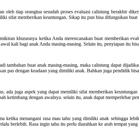
an oleh tiap orangtua sesudah proses evaluasi calistung berakhir diker
iki sifat memberikan keuntungan. Sikap itu pun bisa difungsikan buat 
 pemikiran khususnya ketika Anda merencanakan buat memberikan eval
 awal kali bagi anak Anda masing-masing. Selain itu, penyiapan itu bi
di tambahan buat anak masing-masing, maka calistung dapat dijadikan
n pas dengan keadaan yang dimiliki anak. Bahkan juga pendidik bis
as, ada juga aspek yang dapat memiliki sifat memberikan keuntungan y
ah ketimbang dengan awalnya. selain itu, anak dapat memperlebar pen
a ketika menangani rasa mau tahu yang dimiliki anak sehingga lebih
alu berlebih. Rasa ingin tahu itu perlu diarahkan ke arah tempat yang 