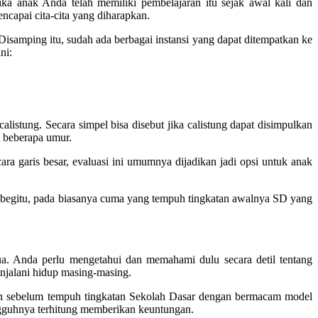
 Jika anak Anda telah memiliki pembelajaran itu sejak awal kali dan
apai cita-cita yang diharapkan.
 Disamping itu, sudah ada berbagai instansi yang dapat ditempatkan ke
ni:
istung. Secara simpel bisa disebut jika calistung dapat disimpulkan
at beberapa umur.
ara garis besar, evaluasi ini umumnya dijadikan jadi opsi untuk anak
n begitu, pada biasanya cuma yang tempuh tingkatan awalnya SD yang
gtua. Anda perlu mengetahui dan memahami dulu secara detil tentang
njalani hidup masing-masing.
lkan sebelum tempuh tingkatan Sekolah Dasar dengan bermacam model
sungguhnya terhitung memberikan keuntungan.