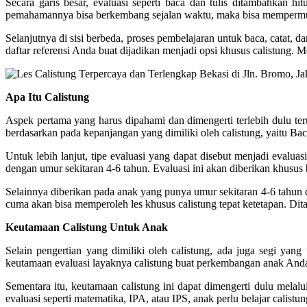
Secara garis besar, evaluasi seperti baca dan tulis ditambahkan hi
pemahamannya bisa berkembang sejalan waktu, maka bisa mempermuda
Selanjutnya di sisi berbeda, proses pembelajaran untuk baca, catat, 
daftar referensi Anda buat dijadikan menjadi opsi khusus calistung. Me
Apa Itu Calistung
Aspek pertama yang harus dipahami dan dimengerti terlebih dulu ter
berdasarkan pada kepanjangan yang dimiliki oleh calistung, yaitu Baca
Untuk lebih lanjut, tipe evaluasi yang dapat disebut menjadi evalua
dengan umur sekitaran 4-6 tahun. Evaluasi ini akan diberikan khusu
Selainnya diberikan pada anak yang punya umur sekitaran 4-6 tahun
cuma akan bisa memperoleh les khusus calistung tepat ketetapan. Dita
Keutamaan Calistung Untuk Anak
Selain pengertian yang dimiliki oleh calistung, ada juga segi yan
keutamaan evaluasi layaknya calistung buat perkembangan anak And
Sementara itu, keutamaan calistung ini dapat dimengerti dulu mel
evaluasi seperti matematika, IPA, atau IPS, anak perlu belajar calis