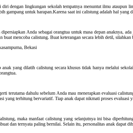
i diri dengan lingkungan sekolah tempatnya menuntut ilmu ataupun lin
bih gampang untuk harapan.Karena saat ini calistung adalah hal yang d
 dipersiapkan Anda sebagai orangtua untuk masa depan anaknya, ada ju
at mencoba calistung. Buat keterangan secara lebih detil, silahkan ba
ap anak yang dilatih calistung secara khusus tidak hanya melalui sek
orangtua.
gerti terutama dahulu sebelum Anda mau menerapkan evaluasi calistung 
asi yang terhitung bervariatif. Tiap anak dapat nikmati proses evaluas
tung, maka manfaat calistung yang selanjutnya ini bisa diperhitung
uat dan ternyata paling bernilai. Selain itu, personalitas anak dapat 