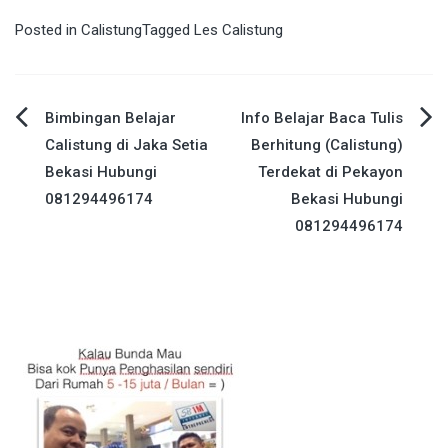
Posted in
Calistung
Tagged
Les Calistung
Post
Bimbingan Belajar
Info Belajar Baca Tulis
Calistung di Jaka Setia
Berhitung (Calistung)
navigation
Bekasi Hubungi
Terdekat di Pekayon
081294496174
Bekasi Hubungi
081294496174