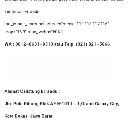
Testimoni Erraedu
[su_image_carousel source=”media: 119,118,117,116″
crop=”16:9″ max_width=”50%”]
WA : 0812–8631–9310 atau Telp. (021) 821–5866
Alamat Calistung Erraedu :
Jln. Pulo Ribung Blok AE №101 Lt. 1,Grand Galaxy City,
Kota Bekasi Jawa Barat