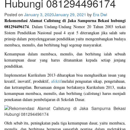
Hubungi 081294496174
Posted on
January 3, 2020
January 29, 2021
by
Era Dwi
Rekomendasi Alamat Calistung di Jaka Sampurna Bekasi hubungi
081294496174
. Dalam Undang-Undang Nomor 20 Tahun 2003 terkait
Sistem Pendidikan Nasional pasal 4 ayat 5 diterangkan jika salah satu
prinsip dalam penyelenggaraan pendidikan yaitu mengembangkan budaya
membaca, menulis, dan berhitung bagi segenap masyarakat.
Kemampuan dalam membaca, menulis, dan berhitung ialah sebuah
kemampuan dasar yang harus ditanamkan kepada setiap jenjang
pendidikan.
Implementasi Kurikulum 2013 diharapkan bisa menghasilkan insan yang
kreatif, inovatif, produktif,
afektif
melalui penguatan sikap, pengetahuan,
dan ketrampilan. Bersamaan dengan berlakunya Kurikulum 2013, maka
kemampuan membaca, menulis, dan berhitung (calistung) harus menjadi
penekanan dalam pembelajaran di Sekolah Dasar.
Oleh sebab itu, peningkatan pada tiga kemampuan dasar, yaitu membaca,
menulis, dan berhitung berperan sangatlah penting dalam meletakkan