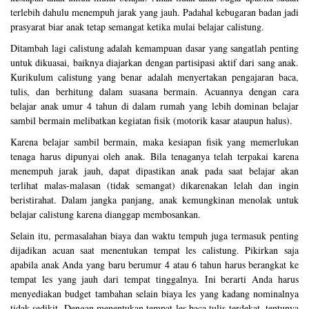
terlebih dahulu menempuh jarak yang jauh. Padahal kebugaran badan jadi
prasyarat biar anak tetap semangat ketika mulai belajar calistung.
Ditambah lagi calistung adalah kemampuan dasar yang sangatlah penting
untuk dikuasai, baiknya diajarkan dengan partisipasi aktif dari sang anak.
Kurikulum calistung yang benar adalah menyertakan pengajaran baca,
tulis, dan berhitung dalam suasana bermain. Acuannya dengan cara
belajar anak umur 4 tahun di dalam rumah yang lebih dominan belajar
sambil bermain melibatkan kegiatan fisik (motorik kasar ataupun halus).
Karena belajar sambil bermain, maka kesiapan fisik yang memerlukan
tenaga harus dipunyai oleh anak. Bila tenaganya telah terpakai karena
menempuh jarak jauh, dapat dipastikan anak pada saat belajar akan
terlihat malas-malasan (tidak semangat) dikarenakan lelah dan ingin
beristirahat. Dalam jangka panjang, anak kemungkinan menolak untuk
belajar calistung karena dianggap membosankan.
Selain itu, permasalahan biaya dan waktu tempuh juga termasuk penting
dijadikan acuan saat menentukan tempat les calistung. Pikirkan saja
apabila anak Anda yang baru berumur 4 atau 6 tahun harus berangkat ke
tempat les yang jauh dari tempat tinggalnya. Ini berarti Anda harus
menyediakan budget tambahan selain biaya les yang kadang nominalnya
tidak sedikit. Dengan menentukan tempat les baca tulis terdekat, tentunya