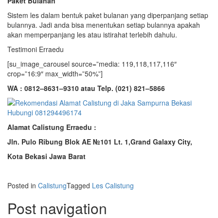
Paket Bulanan
Sistem les dalam bentuk paket bulanan yang diperpanjang setiap
bulannya. Jadi anda bisa menentukan setiap bulannya apakah
akan memperpanjang les atau istirahat terlebih dahulu.
Testimoni Erraedu
[su_image_carousel source=”media: 119,118,117,116″
crop=”16:9″ max_width=”50%”]
WA : 0812–8631–9310 atau Telp. (021) 821–5866
Alamat Calistung Erraedu :
Jln. Pulo Ribung Blok AE №101 Lt. 1,Grand Galaxy City,
Kota Bekasi Jawa Barat
Posted in
Calistung
Tagged
Les Calistung
Post navigation