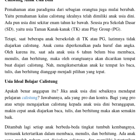
Pemahaman atau paradigma dari sebagian orangtua juga mulai berubah.
Yaitu pemahaman kalau calistung idealnya telah dimiliki anak usia dini.
Ada pun usia dini sekitar enam tahun ke bawah. Seusia pra Sekolah Dasar
(SD), yaitu usia Taman Kanak-kanak (TK) atau Play Group (PG).
Tetapi, saat beberapa anak bersekolah di TK atau PG, lazimnya tidak
diajarkan calistung. Anak cuma diperkenalkan pada huruf dan angka.
Oleh karena itu, saat ada anak usia 6 tahun belum bisa membaca,
menulis, dan berhitung, maka oleh orangtuanya akan dicarikan tempat
buat diajari calistung. Nah, mengikutsertakan anak ke tempat les baca,
tulis, dan berhitung dianggap menjadi pilihan yang tepat.
Usia Ideal Belajar Calistung
Apakah benar anggapan itu? Jika anak usia dini sebaiknya mendapat
pelajaran
calistung
? Jawabannya, ada yang pro dan kontra. Bagi yang pro
atau setuju mengajarkan calistung kepada anak usia dini beranggapan,
makin cepat anak diajarkan baca, tulis, dan berhitung maka akan semakin
baik.
Ditambah lagi setiap anak berbeda-beda tingkat tumbuh kembangnya,
termasuk ketertarikan dalam membaca, menulis, dan berhitung. Ada anak
yang mudah paham saat diajarkan calistung, dan memiliki ketertarikan