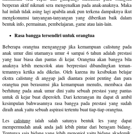
berperan aktif nikmati sera mengenalkan pada anak-anaknya. Maka
hal inilah tidak asing lagi apabila anak pun terkena dampaknya ikut
mengkonumsi tanyangan-tanyangan yang diberikan baik dalam
bentuk info, permainan, pembelajaran, game atau lain-lain.
Rasa bangga tersendiri untuk orangtua
Beberapa orangtua menganggap jika kemampuan calistung pada
anak umur dini utamanya umur 4 sampai 6 tahun adalah prestasi
yang luar biasa dan pantas di kejar. Orangtua akan bangga bila
anaknya lebih mencolok atau berprestasi dibandingkan teman-
temannya ketika ada dikelas. Oleh karena itu kesibukan belajar
ekstra calistung di anggap jadi diantara point penting dan para
orangtua pun berasumsi jika kemampuan menulis, membaca dan
berhitung pada anak umur dini yaitu sebuah prestasi yang pantas
untuk di kejar buat diperoleh. Dari keterangan itu dapat di ambil
kesimpulan bahwasannya rasa bangga pada prestasi yang sudah
diraih anak yaitu sebuah aspirasi tertentu buat tiap-tiap orangtua.
Les
calistung
ialah salah satunya bentuk les yang dapat
mempermudah anak anda jadi lebih pintar dari beragam bidang.
Tentunya saja bidang yang lebih menonjol yaitu bidang akademik.