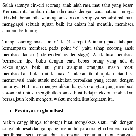
Salah satunya ciri-ciri seorang anak ialah rasa mau tahu yang besar.
Kemauan itu tumbuh dalam diri anak dengan cara natural, hingga
tidaklah heran bila seorang anak akan berupaya semaksimal buat
menggapai sebuah tujuan baik itu dalam hal menulis, membaca
ataupun berhitung.
Tahap seorang anak umur TK (4 sampai 6 tahun) pada tahapan
kemampuan membaca pada point “e” yaitu tahap seorang anak
membaca lancar (independent reader stage). Anak bisa membaca
bermacam tipe buku dengan cara bebas orang yang ada di
sekelilingnya baik itu guru ataupun orangtua masih mesti
membacakan buku untuk anak. Tindakan itu ditujukan biar bisa
memotivasi anak utnuk melakukan perbaikan yang sesuai dengan
umurnya. Hal inilah menggerakkan banyak orangtua yang membuat
alasan ini untuk mengikutkan anak buat belajar ekstra, anak akan
berasa jauh lebih mengerti waktu mereka ikut kegiatan itu.
Pesatnya era globalisasi
Makin canggihhnya tehnologi buat mengakses suatu info dengan
sangatlah pesat dan gampang, menuntut para orangtua berperan aktif
menikmati seta cepat dan gampang, menuntut para orangtua