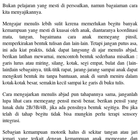
Bukan pelajaran yang mesti di persoalkan, namun bagaiaman cara
kita menyajikannya.
Mengajar menulis lebih sulit kerena memerlukan begitu banyak
kemampuan yang mesti di kuasai oleh anak, diantaranya koordinasi
mata, tangan, bagaimana cara anak memegang pinsil,
memperkirakan bentuk tulisan dan lain-lain. Tetapi jangan putus asa,
ini ada kiat praktis, tidak dapat langsung di ajar menulis abjad,
berikan latihan mewarnai, mencontoh bentuk sederhana misalkan :
garis lurus atau miring, silang, kotak, segi empat, bulat dan {lain-
lain|lain sebagainya, titik-titik rapat, jarang-jarang sampai anak dapat
mengikuti bentuk itu tanpa bantuaan, anak di suruh meniru dalam
kotak-kotak besar, semakin kecil sampai ke garis di buku tulis.
Cara mengajarkan menulis abjad pun tahapannya sama, janganlah
lupa lihat cara memegang pensil mesti benar, berikan pensil yang
lunak dulu 2B/3B/4B, jika ada pensilnya bentuk segitiga. Ibu jika
telah di tahap begitu tidak bisa mungkin perlu terapi sensory
integrasi.
Sebagian kemampuan motorik halus di sekitar tangan atau jari
jemari yang terkait dengan kemampuan anak memegang dan