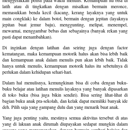
menggerakkan pensil pada waktu menulis. Kemampuan itu bisa di
latih atau di tingkatkan dengan misalkan bermain meronce,
memasukkan benda kecil (kacang, kerang layaknya yang untuk
main congklak) ke dalam botol, bermain dengan jepitan (layaknya
jepitan buat jemur baju), menggunting, melipat, menempel,
mewarnai, menggambar bebas dan sebagainya (banyak rekan yang
pasti dapat menambahkan).
Di inginkan dengan latihan dan seiring juga dengan factor
kematangan, maka kemampuan motorik halus akan bisa lebih baik
dan kemampuan anak dalam menulis pun akan lebih baik. Tidak
hanya untuk menulis, kemampuan motorik halus itu sebetulnya di
perlukan dalam kehidupan sehari-hari.
Dalam hal menulisnya, kemungkinan bisa di coba dengan buku-
buku belajar atau latihan menulis layaknya yang banyak dipasarkan
di toko buku (bisa juga bikin sendiri). Bisa sering lihat-lihat di
bagian buku anak pra-sekolah, dan kelak dapat memiliki banyak ide
deh. Pilih saja yang gampang dulu dan yang menarik buat anak.
Yang juga penting yaitu, mestinya semua aktivitas tersebut di atas
yang di lakuan anak dirumah diupayakan sedapat mungkin dalam
suasana yang menyenangkan, dengan bermain sembari belajar dan