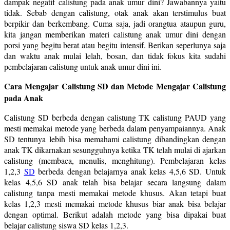
dampak negatif calistung pada anak umur dini? Jawabannya yaitu
tidak. Sebab dengan calistung, otak anak akan terstimulus buat
berpikir dan berkembang. Cuma saja, jadi orangtua ataupun guru,
kita jangan memberikan materi calistung anak umur dini dengan
porsi yang begitu berat atau begitu intensif. Berikan seperlunya saja
dan waktu anak mulai lelah, bosan, dan tidak fokus kita sudahi
pembelajaran calistung untuk anak umur dini ini.
Cara Mengajar Calistung SD dan Metode Mengajar Calistung
pada Anak
Calistung SD berbeda dengan calistung TK calistung PAUD yang
mesti memakai metode yang berbeda dalam penyampaiannya. Anak
SD tentunya lebih bisa memahami calistung dibandingkan dengan
anak TK dikarnakan sesungguhnya ketika TK telah mulai di ajarkan
calistung (membaca, menulis, menghitung). Pembelajaran kelas
1,2,3
SD
berbeda dengan belajarnya anak kelas 4,5,6 SD. Untuk
kelas 4,5,6 SD anak telah bisa belajar secara langsung dalam
calistung tanpa mesti memakai metode khusus. Akan tetapi buat
kelas 1,2,3 mesti memakai metode khusus biar anak bisa belajar
dengan optimal. Berikut adalah metode yang bisa dipakai buat
belajar calistung siswa SD kelas 1,2,3.