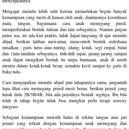
menyajikannya.
Mengajar menulis lebih sulit kerena memerlukan begitu banyak
kemampuan yang mesti di kuasai oleh anak, diantaranya koordinasi
mata, tangan, bagaimana cara anak memegang pinsil,
memperkirakan bentuk tulisan dan lain sebagainya. Namun jangan
putus asa, ini ada kiat praktis, tidak dapat langsung di ajar menulis
abjad, berikan latihan mewarnai, mencontoh bentuk sederhana
misalkan : garis lurus atau miring, silang, kotak, segi empat, bulat
dan {lain-lain|lain sebagainya, titik-titik rapat, jarang-jarang sampai
anak dapat mengikuti bentuk itu tanpa bantuaan, anak di suruh
meniru dalam kotak-kotak besar, semakin kecil sampai ke garis di
buku tulis.
Cara mengajarkan menulis abjad pun tahapannya sama, janganlah
lupa lihat cara memegang pensil mesti benar, berikan pensil yang
lunak dulu 2B/3B/4B, bila ada pensilnya bentuk segitiga. Ibu bila
telah di tahap begitu tidak bisa mungkin perlu terapi sensory
integrasi.
Sebagian kemampuan motorik halus di sekitar tangan atau jari
jemari yang terkait dengan kemampuan anak memegang dan