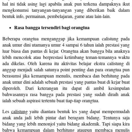
hal ini tidak asing lagi apabila anak pun terkena dampaknya ikut
mengkonumsi tanyangan-tanyangan yang diberikan baik dalam
bentuk info, permainan, pembelajaran, game atau lain-lain.
Rasa bangga tersendiri bagi orangtua
Beberapa orangtua menganggap jika kemampuan calistung pada
anak umur dini utamanya umur 4 sampai 6 tahun ialah prestasi yang
luar biasa dan pantas di kejar. Orangtua akan bangga bila anaknya
lebih mencolok atau berprestasi ketimbang teman-temannya waktu
ada dikelas. Oleh karena itu aktivitas belajar ekstra calistung di
anggap menjadi salah satunya point penting dan para orangtua pun
berasumsi jika kemampuan menulis, membaca dan berhitung pada
anak umur dini adalah sebuah prestasi yang pantas buat di kejar buat
diperoleh. Dari keterangan itu dapat di ambil kesimpulan
bahwasannya rasa bangga pada prestasi yang sudah diraih anak
ialah sebuah aspirasi tertentu buat tiap-tiap orangtua.
Les
calistung
yaitu diantara bentuk les yang dapat mempermudah
anak anda jadi lebih pintar dari beragam bidang. Tentunya saja
bidang yang lebih menonjol yaitu bidang akademik. Tapi siapa kira
bahwa kemampuan dalam berhitung ataupun membaca menulis