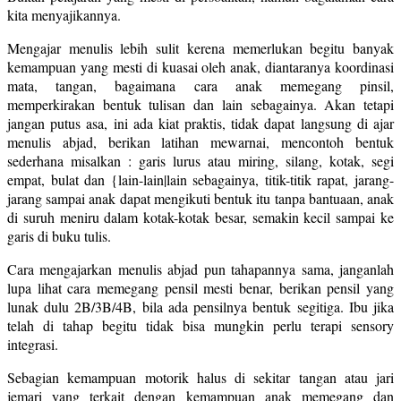
kita menyajikannya.
Mengajar menulis lebih sulit kerena memerlukan begitu banyak
kemampuan yang mesti di kuasai oleh anak, diantaranya koordinasi
mata, tangan, bagaimana cara anak memegang pinsil,
memperkirakan bentuk tulisan dan lain sebagainya. Akan tetapi
jangan putus asa, ini ada kiat praktis, tidak dapat langsung di ajar
menulis abjad, berikan latihan mewarnai, mencontoh bentuk
sederhana misalkan : garis lurus atau miring, silang, kotak, segi
empat, bulat dan {lain-lain|lain sebagainya, titik-titik rapat, jarang-
jarang sampai anak dapat mengikuti bentuk itu tanpa bantuaan, anak
di suruh meniru dalam kotak-kotak besar, semakin kecil sampai ke
garis di buku tulis.
Cara mengajarkan menulis abjad pun tahapannya sama, janganlah
lupa lihat cara memegang pensil mesti benar, berikan pensil yang
lunak dulu 2B/3B/4B, bila ada pensilnya bentuk segitiga. Ibu jika
telah di tahap begitu tidak bisa mungkin perlu terapi sensory
integrasi.
Sebagian kemampuan motorik halus di sekitar tangan atau jari
jemari yang terkait dengan kemampuan anak memegang dan