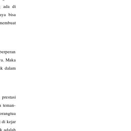
g ada di
aya bisa
 membuat
berperan
ya. Maka
ik dalam
prestasi
n teman-
 orangtua
 di kejar
ak adalah