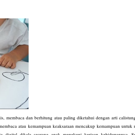
, membaca dan berhitung atau paling diketahui dengan arti calistung
n membaca atau kemampuan keaksaraan mencakup kemampuan untuk
dia digital dikala seorang anak menekuni kerjaan kehidupannya. S