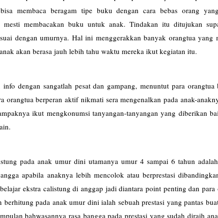
k bisa membaca beragam tipe buku dengan cara bebas orang yan
ih mesti membacakan buku untuk anak. Tindakan itu ditujukan sup
esuai dengan umurnya. Hal ini menggerakkan banyak orangtua yang
 anak akan berasa jauh lebih tahu waktu mereka ikut kegiatan itu.
 info dengan sangatlah pesat dan gampang, menuntut para orangtua 
ra orangtua berperan aktif nikmati sera mengenalkan pada anak-anakn
a dampaknya ikut mengkonumsi tanyangan-tanyangan yang diberikan ba
ain.
stung pada anak umur dini utamanya umur 4 sampai 6 tahun adalah 
bangga apabila anaknya lebih mencolok atau berprestasi dibandingka
belajar ekstra calistung di anggap jadi diantara point penting dan para
erhitung pada anak umur dini ialah sebuah prestasi yang pantas buat
esimpulan bahwasannya rasa bangga pada prestasi yang sudah diraih an