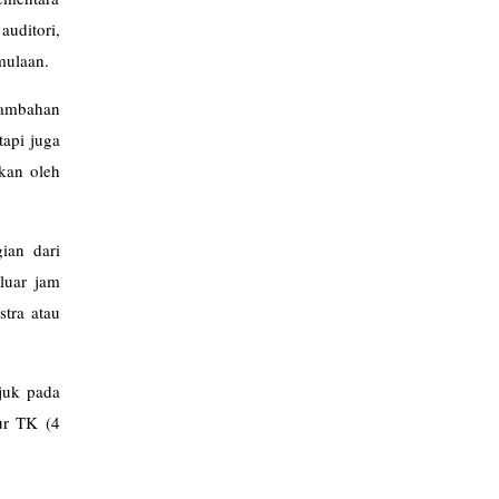
uditori,
mulaan.
enambahan
tapi juga
pkan oleh
ian dari
luar jam
stra atau
ujuk pada
ur TK (4