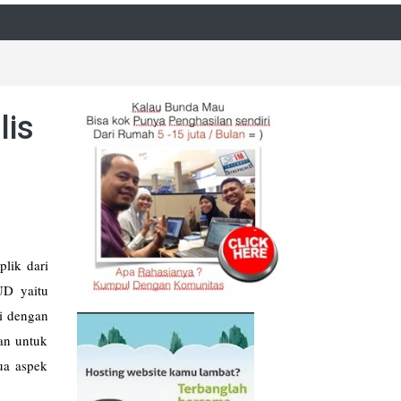
lis
lik dari
UD yaitu
i dengan
an untuk
ua aspek