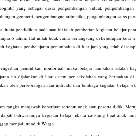
gnitif yang sebagai dasar pengembangan vidual, pengembangan a
mbangan geometri, pengembangan aritmatika, pengembangan sains per
a dunia pendidikan pada saat ini ialah pemberian kegiatan belajar p
mpai 6 tahun. Hal inilah tidak cuma berlangsung di kehidupan kota te
lah kegiatan pembelajaran penambahan di luar jam yang telah di teta
pengertian pendidikan nonformal, maka belajar tambahan adalah bag
aran itu dijalankan di luar sistem per sekolahan yang bermakna di 
anakan oleh perseorangan atau individu dan lembaga kegiatan belajar ek
Belajar).
lam rangka menjawab keperluan tertentu anak atau peserta didik. Mer
 dapati bahwasannya kegiatan belajar ekstra calistung buat anak um
aggap menjadi trend di Warga.