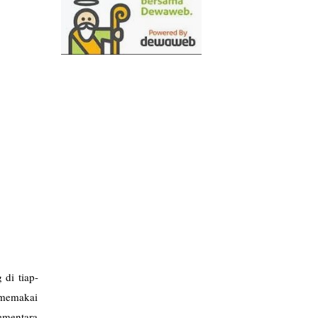
 di tiap-
 memakai
ementara