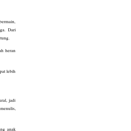
bermain,
ga. Dari
stung.
ah heran
pat lebih
ral, jadi
menulis,
ang anak