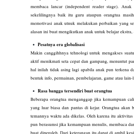
membaca lancar (independent reader stage). Ana
sekelilingnya baik itu guru ataupun orangtua mas
memotivasi anak utnuk melakukan perbaikan yang s
alasan ini buat mengikutkan anak untuk belajar ekstra,
Pesatnya era globalisasi
Makin canggihhnya tehnologi untuk mengakses suatu
aktif menikmati seta cepat dan gampang, menuntut pa
hal inilah tidak asing lagi apabila anak pun terken
bentuk info, permainan, pembelajaran, game atau lain-l
Rasa bangga tersendiri buat orangtua
Beberapa orangtua menganggap jika kemampuan cali
yang luar biasa dan pantas di kejar. Orangtua akan 
temannya waktu ada dikelas. Oleh karena itu aktivitas 
pun berasumsi jika kemampuan menulis, membaca dan b
buat diperoleh. Dari keterangan itu dapat di ambil k