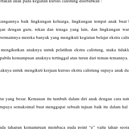
ertakan anak pada kegiatan kursus calistung disebabkan :
kungannya baik lingkungan keluarga, lingkungan tempat anak buat 
an dengan guru, rekan dan tenaga yang lain, dan lingkungan war
bermainnya mereka banyak yang mengikuti kegiatan belajar ekstra cali
mengikutkan anaknya untuk pelatihan ekstra calistung, maka tidakl
apabila kemampuan anaknya tertinggal atau turun dari teman-temannya.
naknya untuk mengikuti kerjaan kursus ekstra calistung supaya anak da
tahu yang besar. Kemauan itu tumbuh dalam diri anak dengan cara natu
rupaya semaksimal buat menggapai sebuah tujuan baik itu dalam hal 
ada tahapan kemampuan membaca pada point “e” yaitu tahap seor