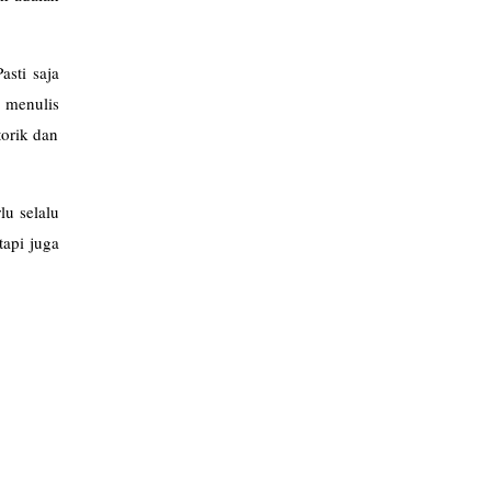
sti saja
 menulis
orik dan
lu selalu
tapi juga