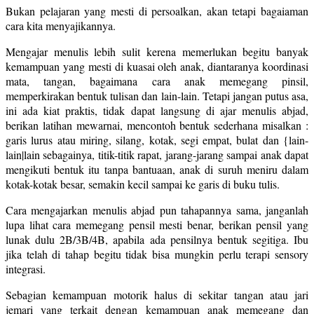
Bukan pelajaran yang mesti di persoalkan, akan tetapi bagaiaman
cara kita menyajikannya.
Mengajar menulis lebih sulit kerena memerlukan begitu banyak
kemampuan yang mesti di kuasai oleh anak, diantaranya koordinasi
mata, tangan, bagaimana cara anak memegang pinsil,
memperkirakan bentuk tulisan dan lain-lain. Tetapi jangan putus asa,
ini ada kiat praktis, tidak dapat langsung di ajar menulis abjad,
berikan latihan mewarnai, mencontoh bentuk sederhana misalkan :
garis lurus atau miring, silang, kotak, segi empat, bulat dan {lain-
lain|lain sebagainya, titik-titik rapat, jarang-jarang sampai anak dapat
mengikuti bentuk itu tanpa bantuaan, anak di suruh meniru dalam
kotak-kotak besar, semakin kecil sampai ke garis di buku tulis.
Cara mengajarkan menulis abjad pun tahapannya sama, janganlah
lupa lihat cara memegang pensil mesti benar, berikan pensil yang
lunak dulu 2B/3B/4B, apabila ada pensilnya bentuk segitiga. Ibu
jika telah di tahap begitu tidak bisa mungkin perlu terapi sensory
integrasi.
Sebagian kemampuan motorik halus di sekitar tangan atau jari
jemari yang terkait dengan kemampuan anak memegang dan