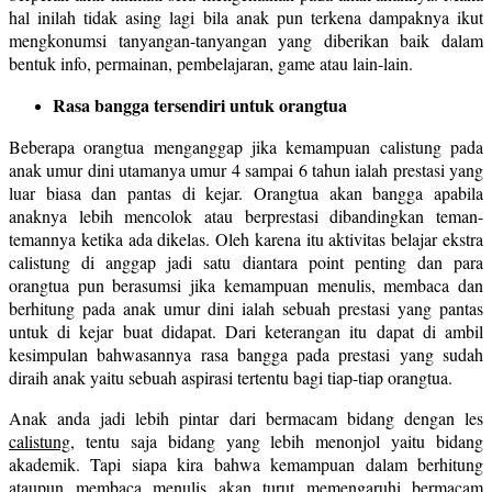
hal inilah tidak asing lagi bila anak pun terkena dampaknya ikut
mengkonumsi tanyangan-tanyangan yang diberikan baik dalam
bentuk info, permainan, pembelajaran, game atau lain-lain.
Rasa bangga tersendiri untuk orangtua
Beberapa orangtua menganggap jika kemampuan calistung pada
anak umur dini utamanya umur 4 sampai 6 tahun ialah prestasi yang
luar biasa dan pantas di kejar. Orangtua akan bangga apabila
anaknya lebih mencolok atau berprestasi dibandingkan teman-
temannya ketika ada dikelas. Oleh karena itu aktivitas belajar ekstra
calistung di anggap jadi satu diantara point penting dan para
orangtua pun berasumsi jika kemampuan menulis, membaca dan
berhitung pada anak umur dini ialah sebuah prestasi yang pantas
untuk di kejar buat didapat. Dari keterangan itu dapat di ambil
kesimpulan bahwasannya rasa bangga pada prestasi yang sudah
diraih anak yaitu sebuah aspirasi tertentu bagi tiap-tiap orangtua.
Anak anda jadi lebih pintar dari bermacam bidang dengan les
calistung
, tentu saja bidang yang lebih menonjol yaitu bidang
akademik. Tapi siapa kira bahwa kemampuan dalam berhitung
ataupun membaca menulis akan turut memengaruhi bermacam