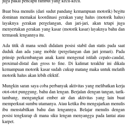
juga pakai pencapit rambut yang kecil-kecil.
Buat bisa menulis (dari sudut pandang kemampuan motorik) begitu
dominan memakai koordinasi gerakan yang halus (motorik halus)
layaknya gerakan pergelangan, dan jari-jari, akan tetapi juga
menyertakan gerakan yang kasar (motorik kasar) layaknya bahu dan
termasuk lengannya itu.
Ada titik di mana sendi didalam posisi stabil dan statis pada saat
duduk dan ada yang mobile (pergelangan dan jari jemari). Pada
prinsip perkembangan anak kami mengenal istilah cepalo-caudal,
proximal-distal dan gross to fine. Di kalimat terakhir ini dikala
kemampuan motorik kasar sudah cukup matang maka untuk melatih
motorik halus akan lebih efektif.
Mungkin saran saya coba perbanyak aktivitas yang melibatkan kerja
otot-otot punggung, bahu dan lengan. Berjalan dengan tangan, tarik-
tambang, mengangkat ember air dan aktivitas yang lain buat
memperkuat sumbu utamanya. Atau ketika ibu mengajarkan menulis
ibu menstabilkan bahu dan lengannya. Belajar menulis dengan
posisi tengkurap di mana siku lengan menyangga pada lantai atau
karpet.