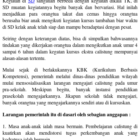
Kegiatan di
SD
sangatlah berbeda dengan kegiatan dikala TK, di
SD muatan kegiatannya begitu banyak dan bervariasi. Hal inilah
menjadikan para orangtua takut dan cemas hingga orangtua
berusaha biar anak mengikuti kegiatan kursus tambahan biar waktu
di SD kelak anak telah siap dan mampu beradaptasi dengan pesat.
Seiring dengan keterangan diatas, bisa di simpulkan bahwasannya
tindakan yang dikerjakan orangtua dalam mengikutkan anak umur 4
sampai 6 tahun dalam kegatan kursus ekstra calistung mempunyai
alasan-alasan tertentu.
Mulai sejak di berlakukannya KBK (Kurikulum Berbasis
Kompetensi), pemerintah melalui dinas-dinas pendidikan wilayah
mulai mensosialisasikan larangan mengajari calistung pada umur
pra-sekolah. Meskipun begitu, banyak instansi pendidikan
prasekolah mengajarkannya. Jikapun sekolah tidak mengajari,
banyak orangtua yang mengajarkannya sendiri atau di kursuskan.
Larangan pemerintah itu di dasari oleh sebagian anggapan :
1. Masa anak-anak ialah masa bermain. Pembelajaran calistung di
kuatirkan akan mendistorsi tugas perkembangan anak yang
kodratnya ialah bermain.