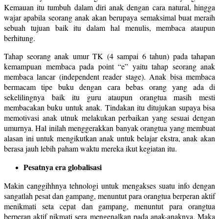
Kemauan itu tumbuh dalam diri anak dengan cara natural, hingga
wajar apabila seorang anak akan berupaya semaksimal buat meraih
sebuah tujuan baik itu dalam hal menulis, membaca ataupun
berhitung.
Tahap seorang anak umur TK (4 sampai 6 tahun) pada tahapan
kemampuan membaca pada point “e” yaitu tahap seorang anak
membaca lancar (independent reader stage). Anak bisa membaca
bermacam tipe buku dengan cara bebas orang yang ada di
sekelilingnya baik itu guru ataupun orangtua masih mesti
membacakan buku untuk anak. Tindakan itu ditujukan supaya bisa
memotivasi anak utnuk melakukan perbaikan yang sesuai dengan
umurnya. Hal inilah menggerakkan banyak orangtua yang membuat
alasan ini untuk mengikutkan anak untuk belajar ekstra, anak akan
berasa jauh lebih paham waktu mereka ikut kegiatan itu.
Pesatnya era globalisasi
Makin canggihhnya tehnologi untuk mengakses suatu info dengan
sangatlah pesat dan gampang, menuntut para orangtua berperan aktif
menikmati seta cepat dan gampang, menuntut para orangtua
berperan aktif nikmati sera mengenalkan pada anak-anaknya. Maka