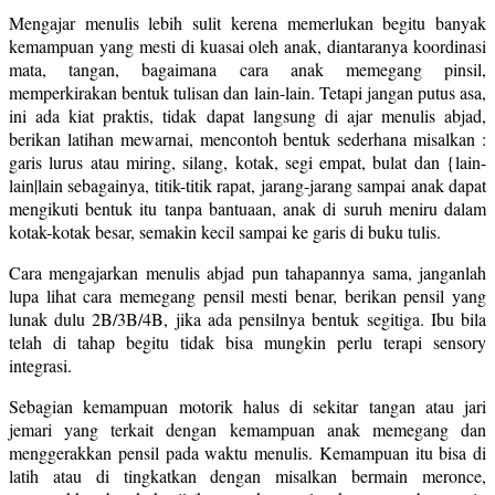
Mengajar menulis lebih sulit kerena memerlukan begitu banyak
kemampuan yang mesti di kuasai oleh anak, diantaranya koordinasi
mata, tangan, bagaimana cara anak memegang pinsil,
memperkirakan bentuk tulisan dan lain-lain. Tetapi jangan putus asa,
ini ada kiat praktis, tidak dapat langsung di ajar menulis abjad,
berikan latihan mewarnai, mencontoh bentuk sederhana misalkan :
garis lurus atau miring, silang, kotak, segi empat, bulat dan {lain-
lain|lain sebagainya, titik-titik rapat, jarang-jarang sampai anak dapat
mengikuti bentuk itu tanpa bantuaan, anak di suruh meniru dalam
kotak-kotak besar, semakin kecil sampai ke garis di buku tulis.
Cara mengajarkan menulis abjad pun tahapannya sama, janganlah
lupa lihat cara memegang pensil mesti benar, berikan pensil yang
lunak dulu 2B/3B/4B, jika ada pensilnya bentuk segitiga. Ibu bila
telah di tahap begitu tidak bisa mungkin perlu terapi sensory
integrasi.
Sebagian kemampuan motorik halus di sekitar tangan atau jari
jemari yang terkait dengan kemampuan anak memegang dan
menggerakkan pensil pada waktu menulis. Kemampuan itu bisa di
latih atau di tingkatkan dengan misalkan bermain meronce,