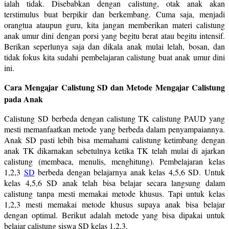
ialah tidak. Disebabkan dengan calistung, otak anak akan
terstimulus buat berpikir dan berkembang. Cuma saja, menjadi
orangtua ataupun guru, kita jangan memberikan materi calistung
anak umur dini dengan porsi yang begitu berat atau begitu intensif.
Berikan seperlunya saja dan dikala anak mulai lelah, bosan, dan
tidak fokus kita sudahi pembelajaran calistung buat anak umur dini
ini.
Cara Mengajar Calistung SD dan Metode Mengajar Calistung
pada Anak
Calistung SD berbeda dengan calistung TK calistung PAUD yang
mesti memanfaatkan metode yang berbeda dalam penyampaiannya.
Anak SD pasti lebih bisa memahami calistung ketimbang dengan
anak TK dikarnakan sebetulnya ketika TK telah mulai di ajarkan
calistung (membaca, menulis, menghitung). Pembelajaran kelas
1,2,3
SD
berbeda dengan belajarnya anak kelas 4,5,6 SD. Untuk
kelas 4,5,6 SD anak telah bisa belajar secara langsung dalam
calistung tanpa mesti memakai metode khusus. Tapi untuk kelas
1,2,3 mesti memakai metode khusus supaya anak bisa belajar
dengan optimal. Berikut adalah metode yang bisa dipakai untuk
belajar calistung siswa SD kelas 1,2,3.