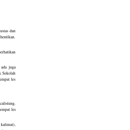
tusias dan
 hentikan.
erhatikan
 ada juga
k Sekolah
empat les
calistung.
empat les
kalimat),