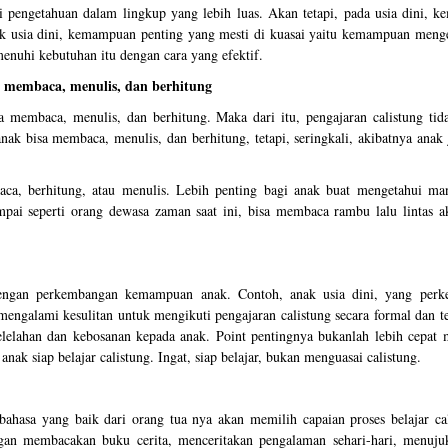
i pengetahuan dalam lingkup yang lebih luas. Akan tetapi, pada usia dini, 
k usia dini, kemampuan penting yang mesti di kuasai yaitu kemampuan mengel
nuhi kebutuhan itu dengan cara yang efektif.
t membaca, menulis, dan berhitung
ta membaca, menulis, dan berhitung. Maka dari itu, pengajaran calistung tida
 bisa membaca, menulis, dan berhitung, tetapi, seringkali, akibatnya anak j
a, berhitung, atau menulis. Lebih penting bagi anak buat mengetahui man
ampai seperti orang dewasa zaman saat ini, bisa membaca rambu lalu lintas ak
ai dengan perkembangan kemampuan anak. Contoh, anak usia dini, yang per
mengalami kesulitan untuk mengikuti pengajaran calistung secara formal dan te
lelahan dan kebosanan kepada anak. Point pentingnya bukanlah lebih cepat 
anak siap belajar calistung. Ingat, siap belajar, bukan menguasai calistung.
rbahasa yang baik dari orang tua nya akan memilih capaian proses belajar ca
ngan membacakan buku cerita, menceritakan pengalaman sehari-hari, menuju