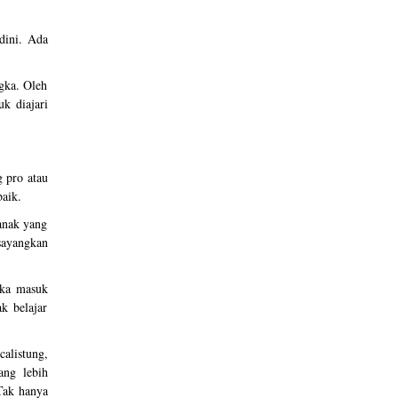
dini. Ada
gka. Oleh
k diajari
g pro atau
baik.
anak yang
isayangkan
ika masuk
k belajar
alistung,
ang lebih
 Tak hanya