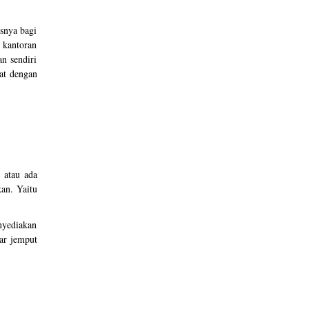
usnya bagi
 kantoran
n sendiri
kat dengan
 atau ada
kan. Yaitu
nyediakan
ar jemput