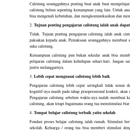
Calistung sesungguhnya penting buat anak buat mempelajar
calistung belum sepenting kemampuan yang lain. Untuk ana
bisa mengenali kebutuhan, dan mengkomunikasikan dan meme
Tujuan penting pengajaran calistung ialah anak dapa
2.
Tidak. Tujuan penting pengajaran calistung ialah anak cin
paksakan kepada anak. Pemaksaan sesungguhnya membuat anak
suka calistung.
Kemampuan calistung pun bukan sekedar anak bisa membac
pelajaran calistung dalam kehidupan sehari-hari. Jangan s
justru melanggarnya.
Lebih cepat menguasai calistung lebih baik
3.
Pengajaran calistung lebih cepat seringkali tidak sesu
kognitif-nya masih pada tahap praoperasional konkrit, akan 
Pengajaran calistung sebelum waktu-nya malah membuat ke
calistung, akan tetapi bagaimana orang tua menstimulasi biar 
Tempat belajar calistung terbaik yaitu sekolah
4.
Fondasi proses belajar calistung ialah rumah. Stimulasi be
sekolah. Keluarga / orang tua bisa memberi stimulasi de