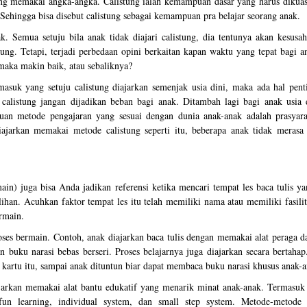
tung memakai angka-angka. Calistung ialah kemampuan dasar yang harus dikuas
ehingga bisa disebut calistung sebagai kemampuan pra belajar seorang anak.
 Semua setuju bila anak tidak diajari calistung, dia tentunya akan kesusah
g. Tetapi, terjadi perbedaan opini berkaitan kapan waktu yang tepat bagi a
 maka makin baik, atau sebaliknya?
rmasuk yang setuju calistung diajarkan semenjak usia dini, maka ada hal pen
alistung jangan dijadikan beban bagi anak. Ditambah lagi bagi anak usia d
n metode pengajaran yang sesuai dengan dunia anak-anak adalah prasyara
iajarkan memakai metode calistung seperti itu, beberapa anak tidak merasa 
in) juga bisa Anda jadikan referensi ketika mencari tempat les baca tulis y
ihan. Acuhkan faktor tempat les itu telah memiliki nama atau memiliki fasilit
rmain.
ses bermain. Contoh, anak diajarkan baca tulis dengan memakai alat peraga d
an buku narasi bebas berseri. Proses belajarnya juga diajarkan secara bertaha
kartu itu, sampai anak dituntun biar dapat membaca buku narasi khusus anak-a
arkan memakai alat bantu edukatif yang menarik minat anak-anak. Termasuk 
n learning, individual system, dan small step system. Metode-metode 