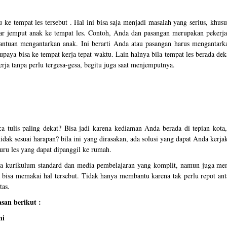
ke tempat les tersebut . Hal ini bisa saja menjadi masalah yang serius, khus
r jemput anak ke tempat les. Contoh, Anda dan pasangan merupakan pekerja
antuan mengantarkan anak. Ini berarti Anda atau pasangan harus mengantarka
upaya bisa ke tempat kerja tepat waktu. Lain halnya bila tempat les berada de
a tanpa perlu tergesa-gesa, begitu juga saat menjemputnya.
 tulis paling dekat? Bisa jadi karena kediaman Anda berada di tepian kota,
idak sesuai harapan? bila ini yang dirasakan, ada solusi yang dapat Anda kerja
uru les yang dapat dipanggil ke rumah.
nya kurikulum standard dan media pembelajaran yang komplit, namun juga me
 bisa memakai hal tersebut. Tidak hanya membantu karena tak perlu repot ant
tas.
san berikut :
ni