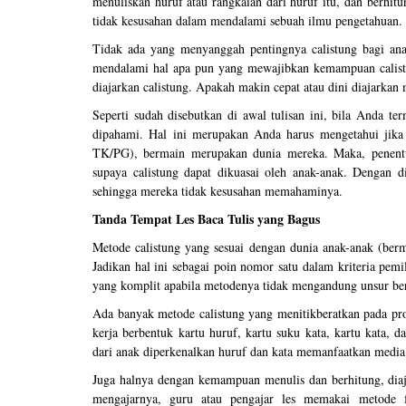
menuliskan huruf atau rangkaian dari huruf itu, dan berhi
tidak kesusahan dalam mendalami sebuah ilmu pengetahuan. S
Tidak ada yang menyanggah pentingnya calistung bagi anak.
mendalami hal apa pun yang mewajibkan kemampuan calistun
diajarkan calistung. Apakah makin cepat atau dini diajarkan
Seperti sudah disebutkan di awal tulisan ini, bila Anda te
dipahami. Hal ini merupakan Anda harus mengetahui jika c
TK/PG), bermain merupakan dunia mereka. Maka, penentua
supaya calistung dapat dikuasai oleh anak-anak. Dengan d
sehingga mereka tidak kesusahan memahaminya.
Tanda Tempat Les Baca Tulis yang Bagus
Metode calistung yang sesuai dengan dunia anak-anak (berma
Jadikan hal ini sebagai poin nomor satu dalam kriteria pemil
yang komplit apabila metodenya tidak mengandung unsur be
Ada banyak metode calistung yang menitikberatkan pada pro
kerja berbentuk kartu huruf, kartu suku kata, kartu kata, d
dari anak diperkenalkan huruf dan kata memanfaatkan media 
Juga halnya dengan kemampuan menulis dan berhitung, diaj
mengajarnya, guru atau pengajar les memakai metode fu