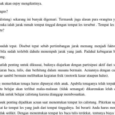
nak akan enjoy mengikutinya.
bagus?
listung) sekarang ini banyak digemari. Termasuk juga alasan para orangtua y
uka ialah jarak rumah tempat tinggal dengan tempat les tersebut . Tempat les 
tu?
udah tepat. Disebut tepat sebab pertimbangan jarak memang menjadi fakto
 bila sudah terlebih dahulu menempuh jarak yang jauh. Padahal kebugaran b
ung.
lah penting untuk dikuasai, baiknya diajarkan dengan partisipasi aktif dari 
aran baca, tulis, dan berhitung dalam suasana bermain. Acuannya dengan car
r sambil bermain melibatkan kegiatan fisik (motorik kasar ataupun halus).
g memerlukan tenaga harus dipunyai oleh anak. Apabila tenaganya telah terpak
u belajar akan terlihat malas-malasan (tidak semangat) dikarenakan lelah 
lak untuk belajar calistung karena dianggap membosankan.
uk penting dijadikan acuan saat menentukan tempat les calistung. Pikirkan sa
t ke tempat les yang jauh dari tempat tinggalnya. Ini berarti Anda harus me
dak sedikit. Dengan menentukan tempat les baca tulis terdekat, tentunya biay