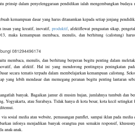
h satu prinsip dalam penyelenggaraan pendidikan ialah mengembangkan budaya
buah kemampuan dasar yang harus ditanamkan kepada setiap jenjang pendidik
insan yang kreatif, inovatif,
produktif
, afektiflewat penguatan sikap, penget
013, maka kemampuan membaca, menulis, dan berhitung (calistung) haru
aitu membaca, menulis, dan berhitung berperan begitu penting dalam meletak
inovatif, dan afektif. Hal ini yang mendorong pentingnya peningkatan pada
Dasar secara tematis terpadu dalam membelajarkan kemampuan calistung. Seko
ahap yang lebih mendasar dan memegang peranan begitu penting lantaran seba
ni sangatlah banyak. Bagaikan jamur di musim hujan, jumlahnya tumbuh dan b
ang, Yogyakarta, atau Surabaya. Tidak hanya di kota besar, kota kecil setingkat
ditemui.
via sosial media atau website, pemasangan pamflet, sampai iklan pada media 
ebarkan infonya menjadikan banyak orangtua pun semakin responsif, khususny
da anak-anak.