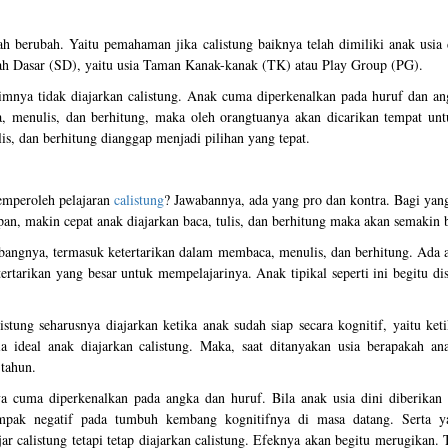
h berubah. Yaitu pemahaman jika calistung baiknya telah dimiliki anak usia 
lah Dasar (SD), yaitu usia Taman Kanak-kanak (TK) atau Play Group (PG).
zimnya tidak diajarkan calistung. Anak cuma diperkenalkan pada huruf dan an
, menulis, dan berhitung, maka oleh orangtuanya akan dicarikan tempat untu
lis, dan berhitung dianggap menjadi pilihan yang tepat.
memperoleh pelajaran
calistung
? Jawabannya, ada yang pro dan kontra. Bagi yan
pan, makin cepat anak diajarkan baca, tulis, dan berhitung maka akan semakin 
bangnya, termasuk ketertarikan dalam membaca, menulis, dan berhitung. Ada 
rtarikan yang besar untuk mempelajarinya. Anak tipikal seperti ini begitu d
stung seharusnya diajarkan ketika anak sudah siap secara kognitif, yaitu ket
a ideal anak diajarkan calistung. Maka, saat ditanyakan usia berapakah ana
 tahun.
a cuma diperkenalkan pada angka dan huruf. Bila anak usia dini diberikan c
mpak negatif pada tumbuh kembang kognitifnya di masa datang. Serta y
r calistung tetapi tetap diajarkan calistung. Efeknya akan begitu merugikan.