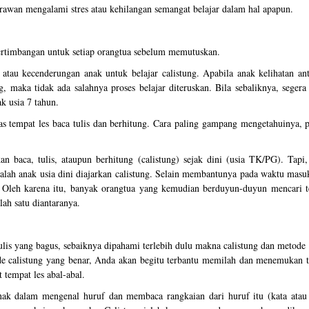
awan mengalami stres atau kehilangan semangat belajar dalam hal apapun.
ertimbangan untuk setiap orangtua sebelum memutuskan.
 atau kecenderungan anak untuk belajar calistung. Apabila anak kelihatan an
g, maka tidak ada salahnya proses belajar diteruskan. Bila sebaliknya, segera
k usia 7 tahun.
as tempat les baca tulis dan berhitung. Cara paling gampang mengetahuinya, p
an baca, tulis, ataupun berhitung (calistung) sejak dini (usia TK/PG). Tapi,
salah anak usia dini diajarkan calistung. Selain membantunya pada waktu masu
. Oleh karena itu, banyak orangtua yang kemudian berduyun-duyun mencari t
ah satu diantaranya.
tulis yang bagus, sebaiknya dipahami terlebih dulu makna calistung dan metode 
e calistung yang benar, Anda akan begitu terbantu memilah dan menemukan t
t tempat les abal-abal.
nak dalam mengenal huruf dan membaca rangkaian dari huruf itu (kata atau 