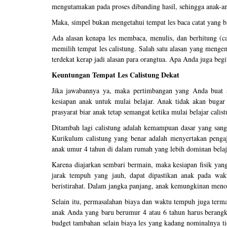
mengutamakan pada proses dibanding hasil, sehingga anak-a
Maka, simpel bukan mengetahui tempat les baca catat yang 
Ada alasan kenapa les membaca, menulis, dan berhitung (ca
memilih tempat les calistung. Salah satu alasan yang mengem
terdekat kerap jadi alasan para orangtua. Apa Anda juga begi
Keuntungan Tempat Les Calistung Dekat
Jika jawabannya ya, maka pertimbangan yang Anda buat s
kesiapan anak untuk mulai belajar. Anak tidak akan bugar
prasyarat biar anak tetap semangat ketika mulai belajar calist
Ditambah lagi calistung adalah kemampuan dasar yang sangat
Kurikulum calistung yang benar adalah menyertakan pengaj
anak umur 4 tahun di dalam rumah yang lebih dominan belaja
Karena diajarkan sembari bermain, maka kesiapan fisik yan
jarak tempuh yang jauh, dapat dipastikan anak pada wakt
beristirahat. Dalam jangka panjang, anak kemungkinan meno
Selain itu, permasalahan biaya dan waktu tempuh juga termas
anak Anda yang baru berumur 4 atau 6 tahun harus berangka
budget tambahan selain biaya les yang kadang nominalnya ti