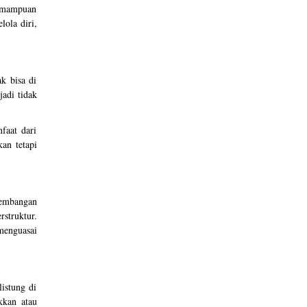
kemampuan
ola diri,
k bisa di
adi tidak
faat dari
an tetapi
kembangan
rstruktur.
menguasai
listung di
kkan atau