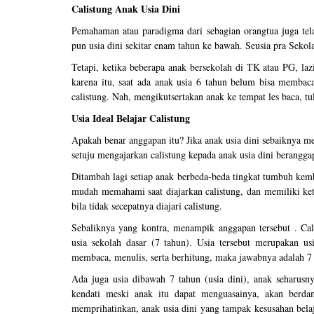
Calistung Anak Usia Dini
Pemahaman atau paradigma dari sebagian orangtua juga tela
pun usia dini sekitar enam tahun ke bawah. Seusia pra Seko
Tetapi, ketika beberapa anak bersekolah di TK atau PG, la
karena itu, saat ada anak usia 6 tahun belum bisa membaca
calistung. Nah, mengikutsertakan anak ke tempat les baca, tu
Usia Ideal Belajar Calistung
Apakah benar anggapan itu? Jika anak usia dini sebaiknya 
setuju mengajarkan calistung kepada anak usia dini berangga
Ditambah lagi setiap anak berbeda-beda tingkat tumbuh kem
mudah memahami saat diajarkan calistung, dan memiliki kete
bila tidak secepatnya diajari calistung.
Sebaliknya yang kontra, menampik anggapan tersebut . Cali
usia sekolah dasar (7 tahun). Usia tersebut merupakan usi
membaca, menulis, serta berhitung, maka jawabnya adalah 7
Ada juga usia dibawah 7 tahun (usia dini), anak seharusny
kendati meski anak itu dapat menguasainya, akan berda
memprihatinkan, anak usia dini yang tampak kesusahan belaja