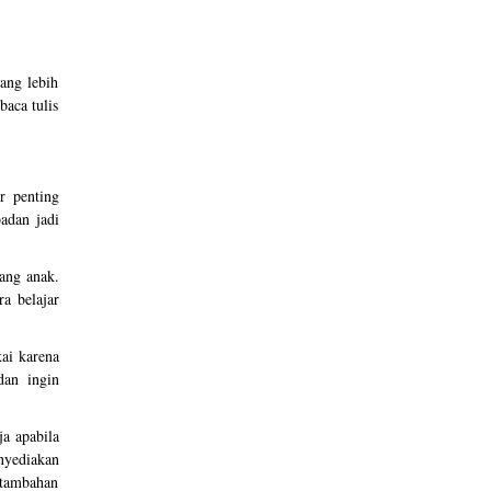
ang lebih
baca tulis
r penting
adan jadi
sang anak.
a belajar
ai karena
dan ingin
ja apabila
nyediakan
a tambahan