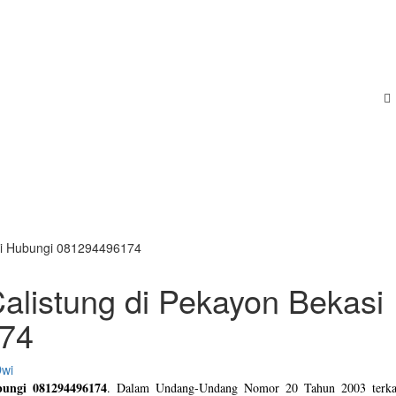
asi Hubungi 081294496174
Calistung di Pekayon Bekasi
74
Dwi
bungi 081294496174
. Dalam Undang-Undang Nomor 20 Tahun 2003 terkai