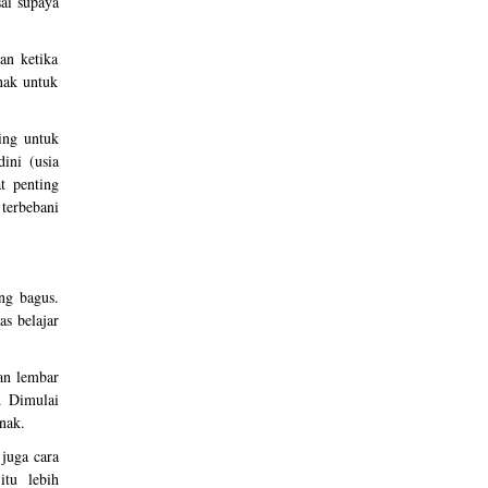
ai supaya
an ketika
nak untuk
ting untuk
ini (usia
t penting
terbebani
ang bagus.
as belajar
an lembar
p. Dimulai
nak.
juga cara
itu lebih