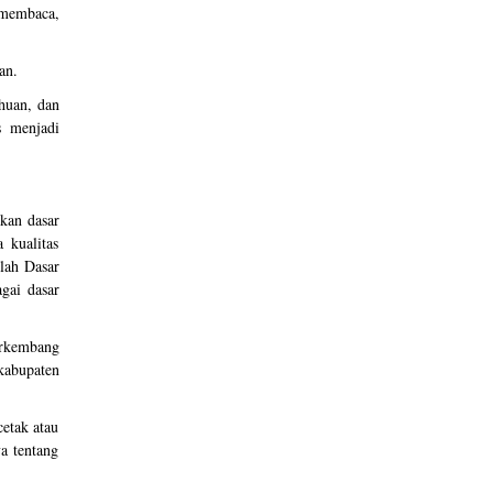
 membaca,
an.
ahuan, dan
s menjadi
kan dasar
 kualitas
lah Dasar
gai dasar
erkembang
 kabupaten
cetak atau
a tentang