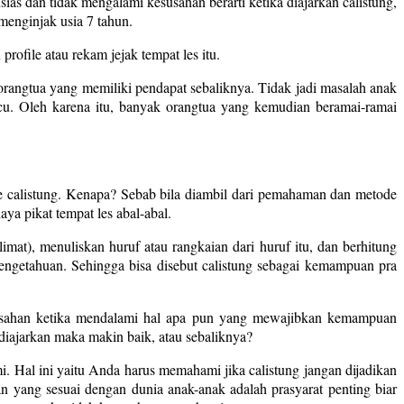
ias dan tidak mengalami kesusahan berarti ketika diajarkan calistung,
 menginjak usia 7 tahun.
rofile atau rekam jejak tempat les itu.
a orangtua yang memiliki pendapat sebaliknya. Tidak jadi masalah anak
cu. Oleh karena itu, banyak orangtua yang kemudian beramai-ramai
ode calistung. Kenapa? Sebab bila diambil dari pemahaman dan metode
ya pikat tempat les abal-abal.
mat), menuliskan huruf atau rangkaian dari huruf itu, dan berhitung
ngetahuan. Sehingga bisa disebut calistung sebagai kemampuan pra
kesusahan ketika mendalami hal apa pun yang mewajibkan kemampuan
 diajarkan maka makin baik, atau sebaliknya?
mi. Hal ini yaitu Anda harus memahami jika calistung jangan dijadikan
 yang sesuai dengan dunia anak-anak adalah prasyarat penting biar