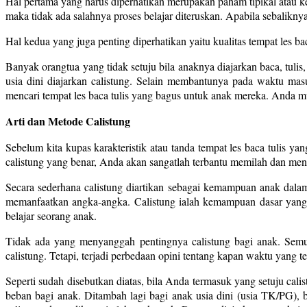
Hal pertama yang harus diperhatikan merupakan paham tipikal atau kec
maka tidak ada salahnya proses belajar diteruskan. Apabila sebaliknya
Hal kedua yang juga penting diperhatikan yaitu kualitas tempat les ba
Banyak orangtua yang tidak setuju bila anaknya diajarkan baca, tulis
usia dini diajarkan calistung. Selain membantunya pada waktu ma
mencari tempat les baca tulis yang bagus untuk anak mereka. Anda m
Arti dan Metode Calistung
Sebelum kita kupas karakteristik atau tanda tempat les baca tulis 
calistung yang benar, Anda akan sangatlah terbantu memilah dan menem
Secara sederhana calistung diartikan sebagai kemampuan anak dalam 
memanfaatkan angka-angka. Calistung ialah kemampuan dasar yang 
belajar seorang anak.
Tidak ada yang menyanggah pentingnya calistung bagi anak. Semua
calistung. Tetapi, terjadi perbedaan opini tentang kapan waktu yang 
Seperti sudah disebutkan diatas, bila Anda termasuk yang setuju cali
beban bagi anak. Ditambah lagi bagi anak usia dini (usia TK/PG),