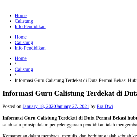
Home
Calistung
Info Pendidikan
Home
Calistung
Info Pendidikan
Home
/
Calistung
/
Informasi Guru Calistung Terdekat di Duta Permai Bekasi H
Informasi Guru Calistung Terdekat di Du
Posted on
January 18, 2020
January 27, 2021
by
Era Dwi
Informasi Guru Calistung Terdekat di Duta Permai Bekasi hu
salah satu prinsip dalam penyelenggaraan pendidikan ialah mengemb
Kemampuan dalam membaca, menulis, dan berhitung ialah sebuah kem