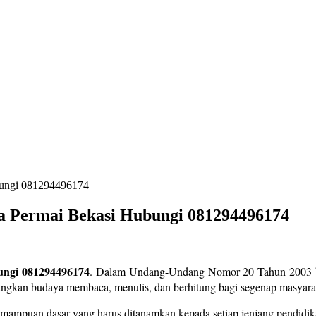
ubungi 081294496174
ta Permai Bekasi Hubungi 081294496174
bungi 081294496174
. Dalam Undang-Undang Nomor 20 Tahun 2003 berk
angkan budaya membaca, menulis, dan berhitung bagi segenap masyara
ampuan dasar yang harus ditanamkan kepada setiap jenjang pendidik