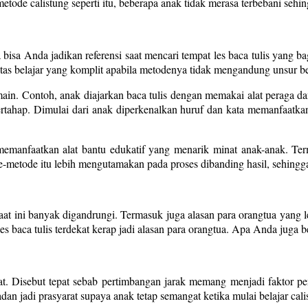
metode calistung seperti itu, beberapa anak tidak merasa terbebani se
isa Anda jadikan referensi saat mencari tempat les baca tulis yang bag
litas belajar yang komplit apabila metodenya tidak mengandung unsur b
n. Contoh, anak diajarkan baca tulis dengan memakai alat peraga dan 
 bertahap. Dimulai dari anak diperkenalkan huruf dan kata memanfaat
emanfaatkan alat bantu edukatif yang menarik minat anak-anak. Ter
de-metode itu lebih mengutamakan pada proses dibanding hasil, sehing
aat ini banyak digandrungi. Termasuk juga alasan para orangtua yang 
es baca tulis terdekat kerap jadi alasan para orangtua. Apa Anda juga b
. Disebut tepat sebab pertimbangan jarak memang menjadi faktor pent
n jadi prasyarat supaya anak tetap semangat ketika mulai belajar cali