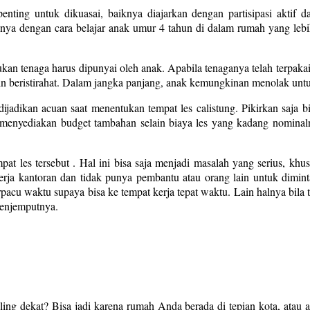
nting untuk dikuasai, baiknya diajarkan dengan partisipasi aktif 
nnya dengan cara belajar anak umur 4 tahun di dalam rumah yang lebih
an tenaga harus dipunyai oleh anak. Apabila tenaganya telah terpakai
ngin beristirahat. Dalam jangka panjang, anak kemungkinan menolak un
dijadikan acuan saat menentukan tempat les calistung. Pikirkan saja 
s menyediakan budget tambahan selain biaya les yang kadang nominaln
pat les tersebut . Hal ini bisa saja menjadi masalah yang serius, k
rja kantoran dan tidak punya pembantu atau orang lain untuk dimint
erpacu waktu supaya bisa ke tempat kerja tepat waktu. Lain halnya bi
menjemputnya.
ling dekat? Bisa jadi karena rumah Anda berada di tepian kota, atau a