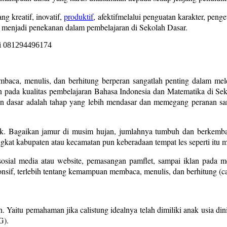
g kreatif, inovatif,
produktif
, afektifmelalui penguatan karakter, pen
 menjadi penekanan dalam pembelajaran di Sekolah Dasar.
baca, menulis, dan berhitung berperan sangatlah penting dalam meleta
tan pada kualitas pembelajaran Bahasa Indonesia dan Matematika di 
kan dasar adalah tahap yang lebih mendasar dan memegang peranan s
yak. Bagaikan jamur di musim hujan, jumlahnya tumbuh dan berkemban
ingkat kabupaten atau kecamatan pun keberadaan tempat les seperti itu 
sial media atau website, pemasangan pamflet, sampai iklan pada medi
sif, terlebih tentang kemampuan membaca, menulis, dan berhitung (ca
 Yaitu pemahaman jika calistung idealnya telah dimiliki anak usia din
G).