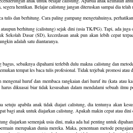
enderungan anak untuk belajar calistung. Apabila anak kelihatan antus
, segera hentikan. Belajar calistung jangan diteruskan sampai dia telah
ca tulis dan berhitung. Cara paling gampang mengetahuinya, perhatikan p
, ataupun berhitung (calistung) sejak dini (usia TK/PG). Tapi, ada jug
suk Sekolah Dasar (SD), kecerdasan anak pun akan lebih cepat terpa
ungkin adalah satu diantaranya.
yang bagus, sebaiknya dipahami terlebih dulu makna calistung dan met
ukan tempat les baca tulis profesional. Tidak terjebak promosi atau da
mengenal huruf dan membaca rangkaian dari huruf itu (kata atau kali
harus dikuasai biar tidak kesusahan dalam mendalami sebuah ilmu pe
 setuju apabila anak tidak diajari calistung, dia tentunya akan 
tepat bagi anak untuk diajarkan calistung. Apakah makin cepat atau dini
stung diajarkan semenjak usia dini, maka ada hal penting untuk dipaha
 bermain merupakan dunia mereka. Maka, penentuan metode pengajaran