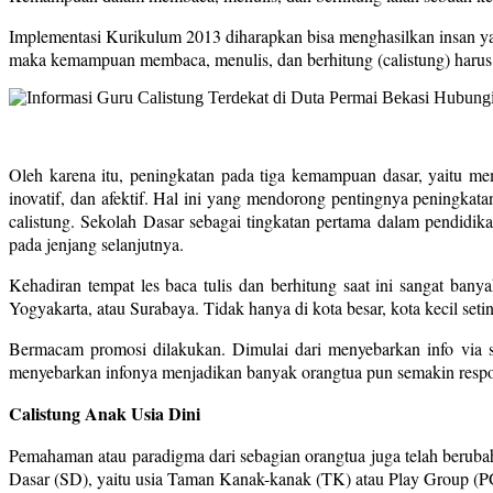
Implementasi Kurikulum 2013 diharapkan bisa menghasilkan insan yan
maka kemampuan membaca, menulis, dan berhitung (calistung) harus
Oleh karena itu, peningkatan pada tiga kemampuan dasar, yaitu mem
inovatif, dan afektif. Hal ini yang mendorong pentingnya peningka
calistung. Sekolah Dasar sebagai tingkatan pertama dalam pendidi
pada jenjang selanjutnya.
Kehadiran tempat les baca tulis dan berhitung saat ini sangat ban
Yogyakarta, atau Surabaya. Tidak hanya di kota besar, kota kecil set
Bermacam promosi dilakukan. Dimulai dari menyebarkan info via so
menyebarkan infonya menjadikan banyak orangtua pun semakin respon
Calistung Anak Usia Dini
Pemahaman atau paradigma dari sebagian orangtua juga telah berubah.
Dasar (SD), yaitu usia Taman Kanak-kanak (TK) atau Play Group (P