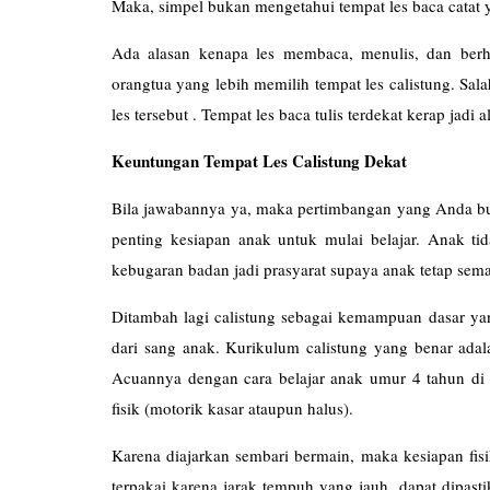
Maka, simpel bukan mengetahui tempat les baca catat
Ada alasan kenapa les membaca, menulis, dan berhi
orangtua yang lebih memilih tempat les calistung. Sa
les tersebut . Tempat les baca tulis terdekat kerap jad
Keuntungan Tempat Les Calistung Dekat
Bila jawabannya ya, maka pertimbangan yang Anda bua
penting kesiapan anak untuk mulai belajar. Anak ti
kebugaran badan jadi prasyarat supaya anak tetap seman
Ditambah lagi calistung sebagai kemampuan dasar yang
dari sang anak. Kurikulum calistung yang benar adal
Acuannya dengan cara belajar anak umur 4 tahun di 
fisik (motorik kasar ataupun halus).
Karena diajarkan sembari bermain, maka kesiapan fis
terpakai karena jarak tempuh yang jauh, dapat dipast