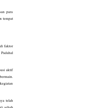
san para
an tempat
i faktor
 Padahal
asi aktif
bermain.
kegiatan
ya telah
at) sebab