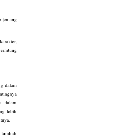
 jenjang
karakter,
erhitung
ng dalam
entingnya
du dalam
ng lebih
utnya.
ya tumbuh