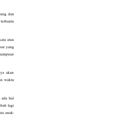
stung dan
terbantu
kata atau
asar yang
kemampuan
nya akan
an waktu
a ada hal
bah lagi
ia anak-