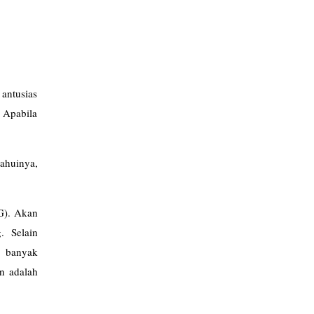
 antusias
 Apabila
tahuinya,
PG). Akan
. Selain
, banyak
n adalah