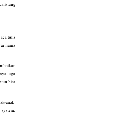
alistung
aca tulis
nyai nama
nfaatkan
rnya juga
ntun biar
ak-anak.
 system.