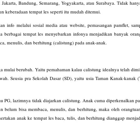
i Jakarta, Bandung, Semarang, Yogyakarta, atau Surabaya. Tidak hany
un keberadaan tempat les seperti itu mudah ditemui.
n info melalui sosial media atau website, pemasangan pamflet, samp
nya berbagai tempat les menyebarkan infonya menjadikan banyak oran
a, menulis, dan berhitung (calistung) pada anak-anak.
 mulai berubah. Yaitu pemahaman kalau calistung idealnya telah dimi
bawah. Seusia pra Sekolah Dasar (SD), yaitu usia Taman Kanak-kanak 
au PG, lazimnya tidak diajarkan calistung. Anak cuma diperkenalkan p
hun belum bisa membaca, menulis, dan berhitung, maka oleh orangtua
sertakan anak ke tempat les baca, tulis, dan berhitung dianggap menjad