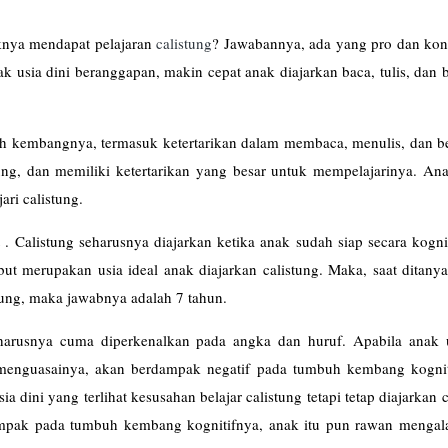
iknya mendapat pelajaran
calistung
? Jawabannya, ada yang pro dan kont
k usia dini beranggapan, makin cepat anak diajarkan baca, tulis, dan 
uh kembangnya, termasuk ketertarikan dalam membaca, menulis, dan be
ng, dan memiliki ketertarikan yang besar untuk mempelajarinya. Anak
ari calistung.
 Calistung seharusnya diajarkan ketika anak sudah siap secara kognit
but merupakan usia ideal anak diajarkan calistung. Maka, saat ditany
tung, maka jawabnya adalah 7 tahun.
eharusnya cuma diperkenalkan pada angka dan huruf. Apabila anak u
t menguasainya, akan berdampak negatif pada tumbuh kembang kognit
 dini yang terlihat kesusahan belajar calistung tetapi tetap diajarkan c
mpak pada tumbuh kembang kognitifnya, anak itu pun rawan mengala