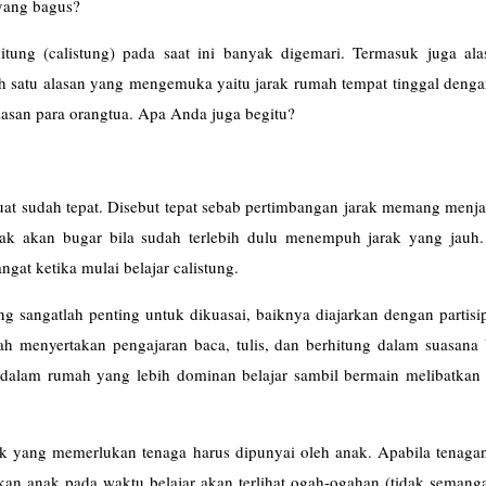
 yang bagus?
tung (calistung) pada saat ini banyak digemari. Termasuk juga ala
lah satu alasan yang mengemuka yaitu jarak rumah tempat tinggal deng
i alasan para orangtua. Apa Anda juga begitu?
t sudah tepat. Disebut tepat sebab pertimbangan jarak memang menjad
dak akan bugar bila sudah terlebih dulu menempuh jarak yang jauh.
gat ketika mulai belajar calistung.
 sangatlah penting untuk dikuasai, baiknya diajarkan dengan partisip
ah menyertakan pengajaran baca, tulis, dan berhitung dalam suasana 
dalam rumah yang lebih dominan belajar sambil bermain melibatkan 
ik yang memerlukan tenaga harus dipunyai oleh anak. Apabila tenagan
ikan anak pada waktu belajar akan terlihat ogah-ogahan (tidak semang