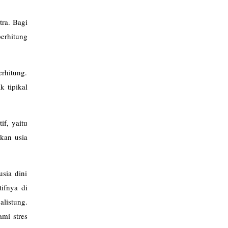
ra. Bagi
berhitung
rhitung.
 tipikal
if, yaitu
akan usia
sia dini
ifnya di
alistung.
mi stres