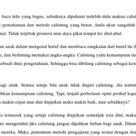
s baca tulis yang bagus, sebaiknya dipahami terlebih dulu makna cali
ri pemahaman dan metode calistung yang benar, Anda akan sangatlah 
l. Tidak terjebak promosi atau daya pikat tempat les abal-abal.
an anak dalam mengenal huruf dan membaca rangkaian dari huruf itu (
 itu, dan berhitung memakai angka-angka. Calistung yaitu kemampuan d
 sebuah ilmu pengetahuan. Sehingga bisa dibilang calistung sebagai 
i anak. Semua setuju bila anak tidak diajari calistung, dia tentu
kan kemampuan calistung. Tapi, terjadi perbedaan opini perihal kap
h makin cepat atau dini diajarkan maka makin baik, atau sebaliknya?
nda termasuk yang setuju calistung diajarkan semenjak usia dini, mak
s mengetahui jika calistung jangan dijadikan beban bagi anak. Ditam
ia mereka. Maka, penentuan metode pengajaran yang sesuai dengan dun