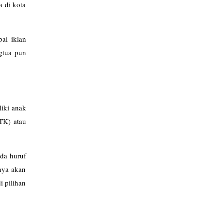
a di kota
ai iklan
gtua pun
liki anak
(TK) atau
ada huruf
nya akan
i pilihan