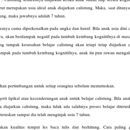
but merupakan usia ideal anak diajarkan calistung. Maka, saat ditany
tung, maka jawabnya adalah 7 tahun.
rusnya cuma diperkenalkan pada angka dan huruf. Bila anak usia dini 
ya, akan berdampak negatif pada tumbuh kembang kognitifnya di masa
g tampak kesusahan belajar calistung akan tetapi tetap diajarkan ca
ampak pada tumbuh kembang kognitifnya, anak itu pun rawan mengala
ahan pertimbangan untuk setiap orangtua sebelum memutuskan.
i tipikal atau kecenderungan anak untuk belajar calistung. Bila anak
 diajarkan calistung, maka tidak ada salahnya proses belajar diterus
iteruskan sampai dia telah menginjak usia 7 tahun.
kan kualitas tempat les baca tulis dan berhitung. Cara paling