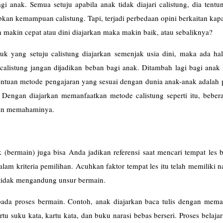
 anak. Semua setuju apabila anak tidak diajari calistung, dia tentu
kan kemampuan calistung. Tapi, terjadi perbedaan opini berkaitan ka
h makin cepat atau dini diajarkan maka makin baik, atau sebaliknya?
suk yang setuju calistung diajarkan semenjak usia dini, maka ada ha
calistung jangan dijadikan beban bagi anak. Ditambah lagi bagi anak 
entuan metode pengajaran yang sesuai dengan dunia anak-anak adalah 
k. Dengan diajarkan memanfaatkan metode calistung seperti itu, bebe
ahan memahaminya.
(bermain) juga bisa Anda jadikan referensi saat mencari tempat les b
alam kriteria pemilihan. Acuhkan faktor tempat les itu telah memiliki 
a tidak mengandung unsur bermain.
ada proses bermain. Contoh, anak diajarkan baca tulis dengan mema
rtu suku kata, kartu kata, dan buku narasi bebas berseri. Proses belaja