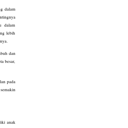
ng dalam
entingnya
du dalam
ng lebih
tnya.
umbuh dan
ta besar,
lan pada
n semakin
iki anak