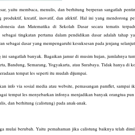
ar, yaitu membaca, menulis, dan berhitung berperan sangatlah penti
 produktif, kreatif, inovatif, dan afektif. Hal ini yang mendorong p
ndonesia dan Matematika di Sekolah Dasar secara tematis terpa
sebagai tingkatan pertama dalam pendidikan dasar adalah tahap ya
an sebagai dasar yang mempengaruhi kesuksesan pada jenjang selanju
ng ini sangatlah banyak. Bagaikan jamur di musim hujan, jumlahnya t
rta, Bandung, Semarang, Yogyakarta, atau Surabaya. Tidak hanya di ko
eradaan tempat les seperti itu mudah dijumpai.
n info via sosial media atau website, pemasangan pamflet, sampai ik
rbagai tempat les menyebarkan infonya menjadikan banyak orangtua pu
is, dan berhitung (calistung) pada anak-anak.
a mulai berubah. Yaitu pemahaman jika calistung baiknya telah dimil