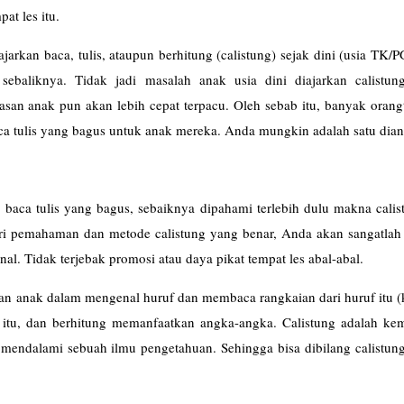
at les itu.
jarkan baca, tulis, ataupun berhitung (calistung) sejak dini (usia TK/
sebaliknya. Tidak jadi masalah anak usia dini diajarkan calistung
an anak pun akan lebih cepat terpacu. Oleh sebab itu, banyak orang
 tulis yang bagus untuk anak mereka. Anda mungkin adalah satu dian
s baca tulis yang bagus, sebaiknya dipahami terlebih dulu makna cali
ri pemahaman dan metode calistung yang benar, Anda akan sangatlah 
l. Tidak terjebak promosi atau daya pikat tempat les abal-abal.
an anak dalam mengenal huruf dan membaca rangkaian dari huruf itu (
uf itu, dan berhitung memanfaatkan angka-angka. Calistung adalah k
 mendalami sebuah ilmu pengetahuan. Sehingga bisa dibilang calistun