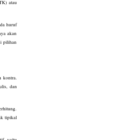
(TK) atau
ada huruf
nya akan
i pilihan
 kontra.
lis, dan
rhitung.
k tipikal
if, yaitu