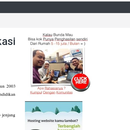
kasi
un 2003
ndidikan
 jenjang