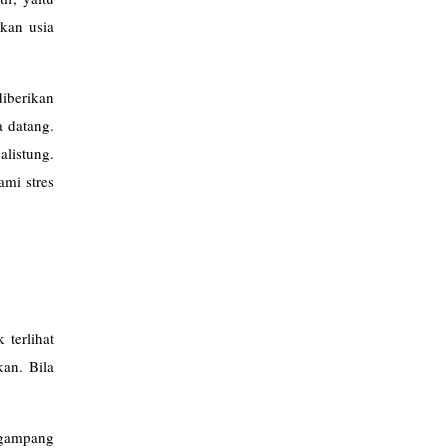
akan usia
diberikan
 datang.
listung.
mi stres
 terlihat
kan. Bila
 gampang