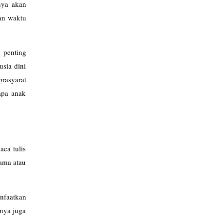
nya akan
pan waktu
l penting
usia dini
prasyarat
rapa anak
aca tulis
nama atau
nfaatkan
rnya juga