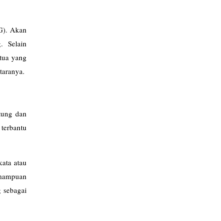
PG). Akan
. Selain
tua yang
taranya.
stung dan
terbantu
kata atau
emampuan
g sebagai