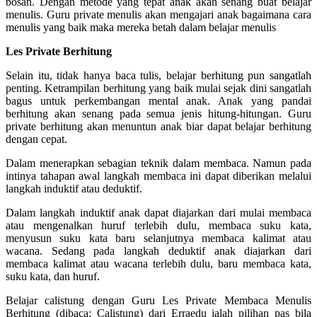
bosan. Dengan metode yang tepat anak akan senang buat belajar
menulis. Guru private menulis akan mengajari anak bagaimana cara
menulis yang baik maka mereka betah dalam belajar menulis
Les Private Berhitung
Selain itu, tidak hanya baca tulis, belajar berhitung pun sangatlah
penting. Ketrampilan berhitung yang baik mulai sejak dini sangatlah
bagus untuk perkembangan mental anak. Anak yang pandai
berhitung akan senang pada semua jenis hitung-hitungan. Guru
private berhitung akan menuntun anak biar dapat belajar berhitung
dengan cepat.
Dalam menerapkan sebagian teknik dalam membaca. Namun pada
intinya tahapan awal langkah membaca ini dapat diberikan melalui
langkah induktif atau deduktif.
Dalam langkah induktif anak dapat diajarkan dari mulai membaca
atau mengenalkan huruf terlebih dulu, membaca suku kata,
menyusun suku kata baru selanjutnya membaca kalimat atau
wacana. Sedang pada langkah deduktif anak diajarkan dari
membaca kalimat atau wacana terlebih dulu, baru membaca kata,
suku kata, dan huruf.
Belajar calistung dengan Guru Les Private Membaca Menulis
Berhitung (dibaca: Calistung) dari Erraedu ialah pilihan pas bila