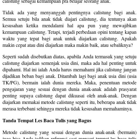
calistung sebagai kemampuan pra belajar seorang anak.
Tidak ada yang menyanggah pentingnya calistung bagi anak.
Semua setuju bila anak tidak diajari calistung, dia tentunya akan
kesusahan ketika mendalami hal apa pun yang mewajibkan
kemampuan calistung. Tetapi, terjadi perbedaan opini tentang kapan
waktu yang tepat bagi anak untuk diajarkan calistung. Apakah
makin cepat atau dini diajarkan maka makin baik, atau sebaliknya?
Seperti sudah disebutkan diatas, apabila Anda termasuk yang setuju
calistung diajarkan semenjak usia dini, maka ada hal penting untuk
dipahami. Hal ini ialah Anda harus memahami jika calistung jangan
dijadikan beban bagi anak. Ditambah lagi bagi anak usia dini (usia
TK/PG), bermain ialah dunia mereka. Maka, penentuan metode
pengajaran yang sesuai dengan dunia anak-anak adalah prasyarat
penting supaya calistung dapat dikuasai oleh anak-anak. Dengan
diajarkan memakai metode calistung seperti itu, beberapa anak tidak
merasa terbebani sehingga mereka tidak kesusahan memahaminya.
Tanda Tempat Les Baca Tulis yang Bagus
Metode calistung yang sesuai dengan dunia anak-anak (bermain)
juga bisa Anda jadikan referensi saat mencari tempat les baca tulis