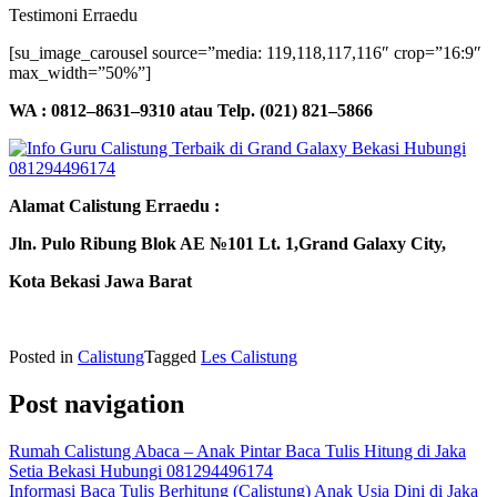
Testimoni Erraedu
[su_image_carousel source=”media: 119,118,117,116″ crop=”16:9″
max_width=”50%”]
WA : 0812–8631–9310 atau Telp. (021) 821–5866
Alamat Calistung Erraedu :
Jln. Pulo Ribung Blok AE №101 Lt. 1,Grand Galaxy City,
Kota Bekasi Jawa Barat
Posted in
Calistung
Tagged
Les Calistung
Post navigation
Rumah Calistung Abaca – Anak Pintar Baca Tulis Hitung di Jaka
Setia Bekasi Hubungi 081294496174
Informasi Baca Tulis Berhitung (Calistung) Anak Usia Dini di Jaka