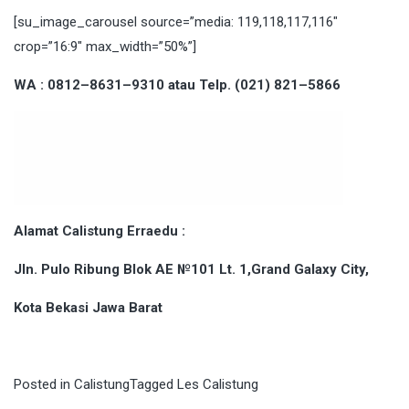
[su_image_carousel source=”media: 119,118,117,116″
crop=”16:9″ max_width=”50%”]
WA : 0812–8631–9310 atau Telp. (021) 821–5866
Alamat Calistung Erraedu :
Jln. Pulo Ribung Blok AE №101 Lt. 1,Grand Galaxy City,
Kota Bekasi Jawa Barat
Posted in
Calistung
Tagged
Les Calistung