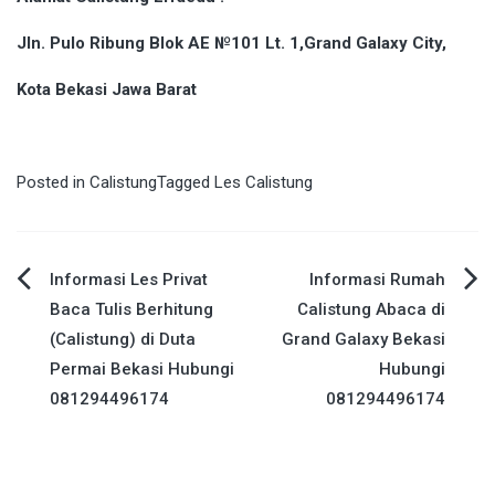
Jln. Pulo Ribung Blok AE №101 Lt. 1,Grand Galaxy City,
Kota Bekasi Jawa Barat
Posted in
Calistung
Tagged
Les Calistung
Post
Informasi Les Privat
Informasi Rumah
Baca Tulis Berhitung
Calistung Abaca di
navigation
(Calistung) di Duta
Grand Galaxy Bekasi
Permai Bekasi Hubungi
Hubungi
081294496174
081294496174