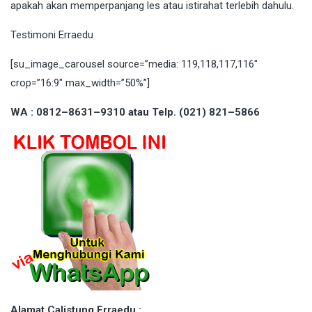
apakah akan memperpanjang les atau istirahat terlebih dahulu.
Testimoni Erraedu
[su_image_carousel source=”media: 119,118,117,116″
crop=”16:9″ max_width=”50%”]
WA : 0812–8631–9310 atau Telp. (021) 821–5866
Alamat Calistung Erraedu :