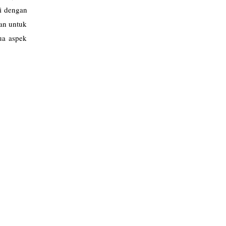
i dengan
an untuk
ua aspek