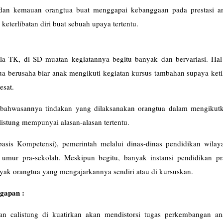
judan kemauan orangtua buat menggapai kebanggaan pada prestasi a
keterlibatan diri buat sebuah upaya tertentu.
la TK, di SD muatan kegiatannya begitu banyak dan bervariasi. Hal 
ua berusaha biar anak mengikuti kegiatan kursus tambahan supaya ket
esat.
an bahwasannya tindakan yang dilaksanakan orangtua dalam mengikut
listung mempunyai alasan-alasan tertentu.
sis Kompetensi), pemerintah melalui dinas-dinas pendidikan wilay
a umur pra-sekolah. Meskipun begitu, banyak instansi pendidikan pr
yak orangtua yang mengajarkannya sendiri atau di kursuskan.
ggapan :
an calistung di kuatirkan akan mendistorsi tugas perkembangan a