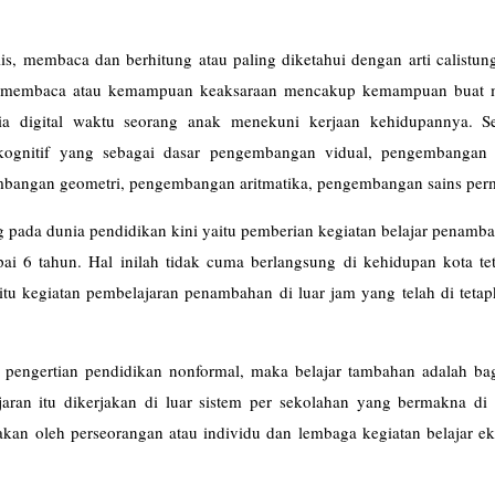
, membaca dan berhitung atau paling diketahui dengan arti calistung
n membaca atau kemampuan keaksaraan mencakup kemampuan buat
dia digital waktu seorang anak menekuni kerjaan kehidupannya. S
gnitif yang sebagai dasar pengembangan vidual, pengembangan a
mbangan geometri, pengembangan aritmatika, pengembangan sains per
g pada dunia pendidikan kini yaitu pemberian kegiatan belajar penamb
i 6 tahun. Hal inilah tidak cuma berlangsung di kehidupan kota tet
itu kegiatan pembelajaran penambahan di luar jam yang telah di teta
n pengertian pendidikan nonformal, maka belajar tambahan adalah bag
aran itu dikerjakan di luar sistem per sekolahan yang bermakna di 
anakan oleh perseorangan atau individu dan lembaga kegiatan belajar ek
Belajar).