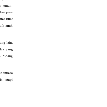
n teman-
 dan para
ntas buat
raih anak
ng lain.
 les yang
h bidang
enantiasa
s, tetapi