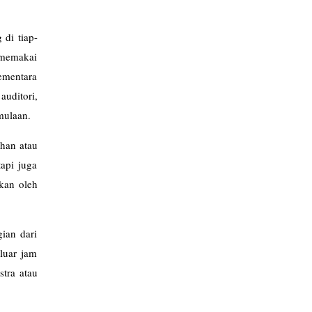
 di tiap-
 memakai
ementara
uditori,
mulaan.
ahan atau
api juga
pkan oleh
ian dari
luar jam
stra atau