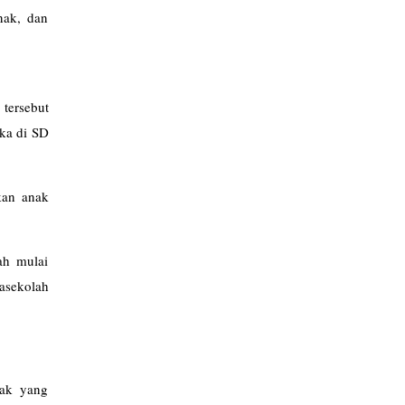
nak, dan
tersebut
ika di SD
kan anak
ah mulai
asekolah
nak yang