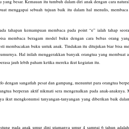
ahu yang besar. Kemauan itu tumbuh dalam diri anak dengan cara natura
buat menggapai sebuah tujuan baik itu dalam hal menulis, membaca
ada tahapan kemampuan membaca pada point “e” ialah tahap seor
k bisa membaca beragam model buku dengan cara bebas orang yan
esti membacakan buku untuk anak. Tindakan itu ditujukan biar bisa m
 umurnya. Hal inilah menggerakkan banyak orangtua yang membuat al
erasa jauh lebih paham ketika mereka ikut kegiatan itu.
fo dengan sangatlah pesat dan gampang, menuntut para orangtua berpe
angtua berperan aktif nikmati sera mengenalkan pada anak-anaknya. 
knya ikut mengkonumsi tanyangan-tanyangan yang diberikan baik dala
stung pada anak umur dini utamanya umur 4 sampai 6 tahun adalah 