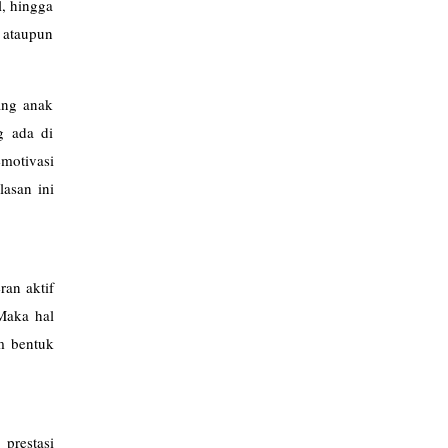
l, hingga
 ataupun
ang anak
g ada di
emotivasi
asan ini
ran aktif
Maka hal
m bentuk
prestasi