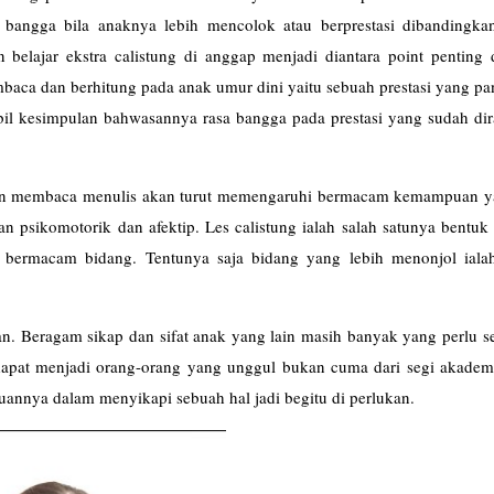
n bangga bila anaknya lebih mencolok atau berprestasi dibandingka
n belajar ekstra calistung di anggap menjadi diantara point penting
aca dan berhitung pada anak umur dini yaitu sebuah prestasi yang pa
ambil kesimpulan bahwasannya rasa bangga pada prestasi yang sudah di
un membaca menulis akan turut memengaruhi bermacam kemampuan ya
 psikomotorik dan afektip. Les
calistung
ialah salah satunya bentuk
i bermacam bidang. Tentunya saja bidang yang lebih menonjol iala
an. Beragam sikap dan sifat anak yang lain masih banyak yang perlu s
 dapat menjadi orang-orang yang unggul bukan cuma dari segi akademi
uannya dalam menyikapi sebuah hal jadi begitu di perlukan.