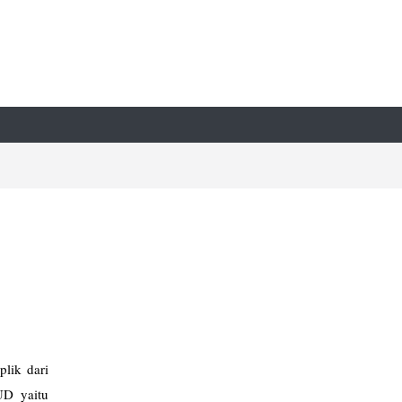
s
lik dari
UD yaitu