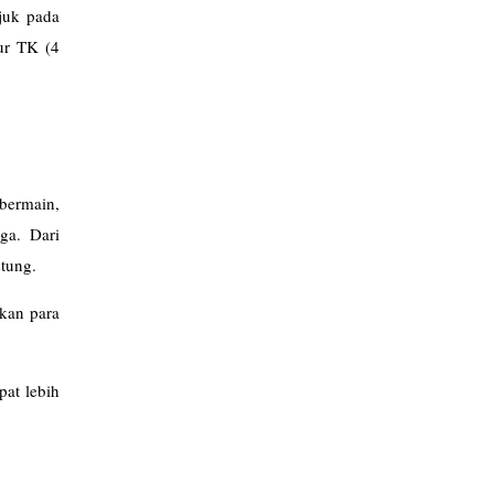
ujuk pada
ur TK (4
bermain,
ga. Dari
stung.
kan para
pat lebih