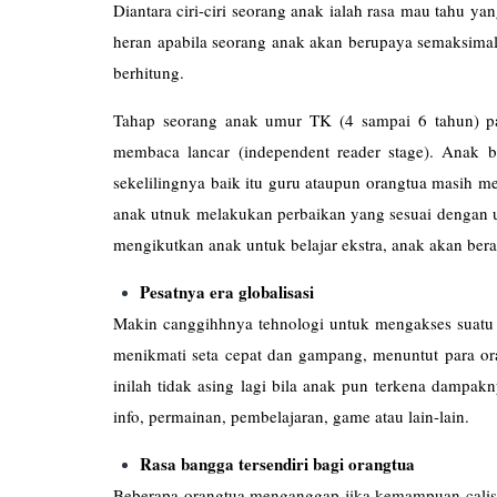
Diantara ciri-ciri seorang anak ialah rasa mau tahu ya
heran apabila seorang anak akan berupaya semaksimal
berhitung.
Tahap seorang anak umur TK (4 sampai 6 tahun) p
membaca lancar (independent reader stage). Anak
sekelilingnya baik itu guru ataupun orangtua masih m
anak utnuk melakukan perbaikan yang sesuai dengan 
mengikutkan anak untuk belajar ekstra, anak akan beras
Pesatnya era globalisasi
Makin canggihhnya tehnologi untuk mengakses suatu i
menikmati seta cepat dan gampang, menuntut para or
inilah tidak asing lagi bila anak pun terkena dampa
info, permainan, pembelajaran, game atau lain-lain.
Rasa bangga tersendiri bagi orangtua
Beberapa orangtua menganggap jika kemampuan calist