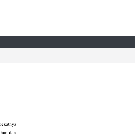
s
kekatnya
uhan dan