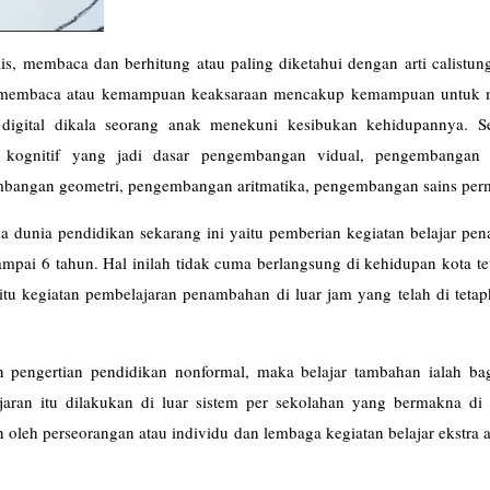
, membaca dan berhitung atau paling diketahui dengan arti calistung
n membaca atau kemampuan keaksaraan mencakup kemampuan untuk
 digital dikala seorang anak menekuni kesibukan kehidupannya. S
ognitif yang jadi dasar pengembangan vidual, pengembangan a
mbangan geometri, pengembangan aritmatika, pengembangan sains per
da dunia pendidikan sekarang ini yaitu pemberian kegiatan belajar p
mpai 6 tahun. Hal inilah tidak cuma berlangsung di kehidupan kota te
itu kegiatan pembelajaran penambahan di luar jam yang telah di teta
n pengertian pendidikan nonformal, maka belajar tambahan ialah bag
aran itu dilakukan di luar sistem per sekolahan yang bermakna di 
kan oleh perseorangan atau individu dan lembaga kegiatan belajar ekstra
lajar).