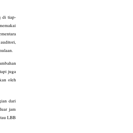
 di tiap-
 memakai
ementara
uditori,
mulaan.
enambahan
tapi juga
pkan oleh
ian dari
luar jam
 atau LBB