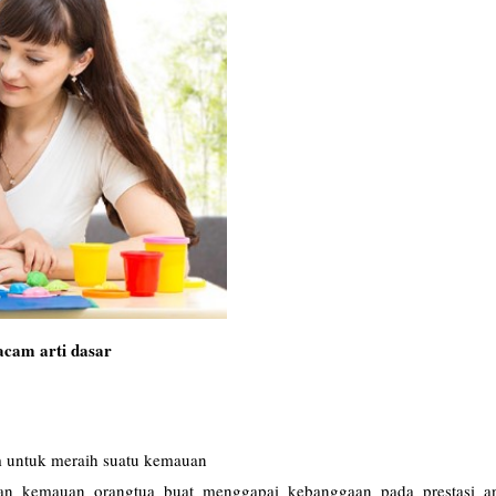
cam arti dasar
am untuk meraih suatu kemauan
udan kemauan orangtua buat menggapai kebanggaan pada prestasi a