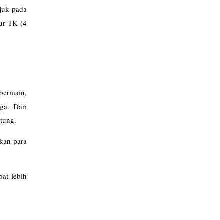
ujuk pada
mur TK (4
bermain,
ga. Dari
stung.
ikan para
pat lebih