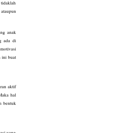
 tidaklah
 ataupun
ang anak
g ada di
emotivasi
ini buat
an aktif
Maka hal
m bentuk
asi yang