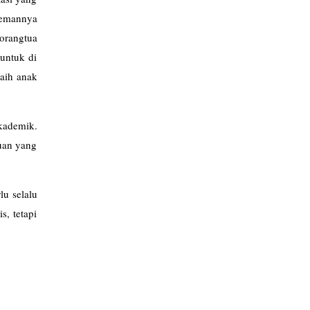
-temannya
 orangtua
untuk di
raih anak
akademik.
uan yang
lu selalu
s, tetapi