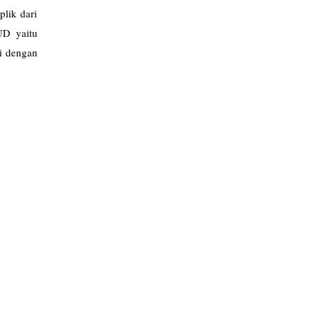
lik dari
UD yaitu
i dengan