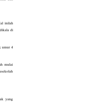
l inilah
dikala di
ak umur 4
ah mulai
asekolah
nak yang