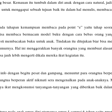
ng besar. Kemauan itu tumbuh dalam diri anak dengan cara natural, jadi
 untuk menggapai sebuah tujuan baik itu dalam hal menulis, membaca
ada tahapan kemampuan membaca pada point “e” yaitu tahap seor
 bisa membaca bermacam model buku dengan cara bebas orang yan
esti membacakan buku untuk anak. Tindakan itu ditujukan biar bisa m
umurnya. Hal ini menggerakkan banyak orangtua yang membuat alasan 
a jauh lebih mengerti dikala mereka ikut kegiatan itu.
nfo dengan begitu pesat dan gampang, menuntut para orangtua berper
angtua berperan aktif nikmati sera mengenalkan pada anak-anaknya. 
knya ikut mengkonumsi tanyangan-tanyangan yang diberikan baik dala
ung pada anak umur dini utamanya umur 4 sampai 6 tahun yaitu prest