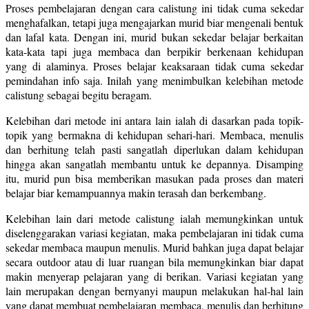
Proses pembelajaran dengan cara calistung ini tidak cuma sekedar
menghafalkan, tetapi juga mengajarkan murid biar mengenali bentuk
dan lafal kata. Dengan ini, murid bukan sekedar belajar berkaitan
kata-kata tapi juga membaca dan berpikir berkenaan kehidupan
yang di alaminya. Proses belajar keaksaraan tidak cuma sekedar
pemindahan info saja. Inilah yang menimbulkan kelebihan metode
calistung sebagai begitu beragam.
Kelebihan dari metode ini antara lain ialah di dasarkan pada topik-
topik yang bermakna di kehidupan sehari-hari. Membaca, menulis
dan berhitung telah pasti sangatlah diperlukan dalam kehidupan
hingga akan sangatlah membantu untuk ke depannya. Disamping
itu, murid pun bisa memberikan masukan pada proses dan materi
belajar biar kemampuannya makin terasah dan berkembang.
Kelebihan lain dari metode calistung ialah memungkinkan untuk
diselenggarakan variasi kegiatan, maka pembelajaran ini tidak cuma
sekedar membaca maupun menulis. Murid bahkan juga dapat belajar
secara outdoor atau di luar ruangan bila memungkinkan biar dapat
makin menyerap pelajaran yang di berikan. Variasi kegiatan yang
lain merupakan dengan bernyanyi maupun melakukan hal-hal lain
yang dapat membuat pembelajaran membaca, menulis dan berhitung