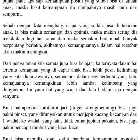
pujian pada apa saja kemampuan positif yang sudah bisa di lakuan
anak, meski hasil kemampuan itu nampaknya masih jauh dari
sempurna.
Sebab dengan kita menghargai apa yang sudah bisa di lakukan
anak, ia bisa makin semangat dan optimis, maka makin sering dia
melakukan lagi hal sama dan maka semakin bertambah banyak
berpeluang berlatih, akibatnnya kemampuannya dalam hal tersebut
akan makin meningkat.
Dari pengalaman kita semua juga bisa belajar jika ternyata dalam hal
tertentu kemajuan yang di capai anak bisa lebih pesat ketimbang
yang kita duga awalnya, sementara dalam segi tertentu yang lain,
kemajuannya kemungkinan lebih lambat ketimbang yang
diinginkan. Ini yaitu hal yang wajar dan kita hadapi saja dengan
senyum.
Buat memperkuat otot-otot jari (finger strengthenning) bisa juga
pakai pinset, yang difungsikan untuk menjepit kacang-kacangan dari
1 wadah ke wadah yang lain, tidak cuma jepitan pakaian, bisa juga
pakai pencapit rambut yang kecil-kecil.
Buat bisa menulis (dari sudut pandang kemampuan motorik)