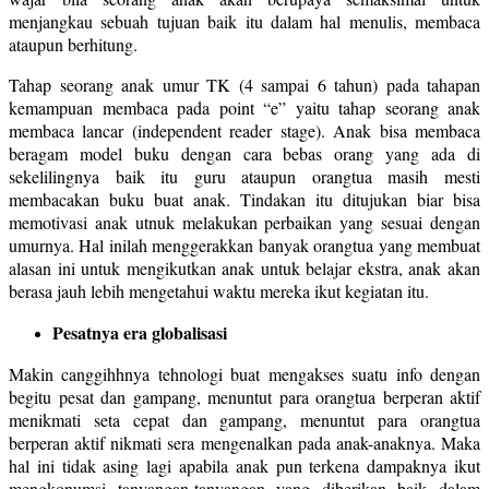
menjangkau sebuah tujuan baik itu dalam hal menulis, membaca
ataupun berhitung.
Tahap seorang anak umur TK (4 sampai 6 tahun) pada tahapan
kemampuan membaca pada point “e” yaitu tahap seorang anak
membaca lancar (independent reader stage). Anak bisa membaca
beragam model buku dengan cara bebas orang yang ada di
sekelilingnya baik itu guru ataupun orangtua masih mesti
membacakan buku buat anak. Tindakan itu ditujukan biar bisa
memotivasi anak utnuk melakukan perbaikan yang sesuai dengan
umurnya. Hal inilah menggerakkan banyak orangtua yang membuat
alasan ini untuk mengikutkan anak untuk belajar ekstra, anak akan
berasa jauh lebih mengetahui waktu mereka ikut kegiatan itu.
Pesatnya era globalisasi
Makin canggihhnya tehnologi buat mengakses suatu info dengan
begitu pesat dan gampang, menuntut para orangtua berperan aktif
menikmati seta cepat dan gampang, menuntut para orangtua
berperan aktif nikmati sera mengenalkan pada anak-anaknya. Maka
hal ini tidak asing lagi apabila anak pun terkena dampaknya ikut
mengkonumsi tanyangan-tanyangan yang diberikan baik dalam