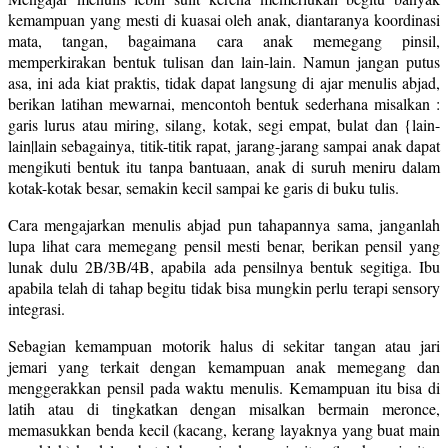
kemampuan yang mesti di kuasai oleh anak, diantaranya koordinasi
mata, tangan, bagaimana cara anak memegang pinsil,
memperkirakan bentuk tulisan dan lain-lain. Namun jangan putus
asa, ini ada kiat praktis, tidak dapat langsung di ajar menulis abjad,
berikan latihan mewarnai, mencontoh bentuk sederhana misalkan :
garis lurus atau miring, silang, kotak, segi empat, bulat dan {lain-
lain|lain sebagainya, titik-titik rapat, jarang-jarang sampai anak dapat
mengikuti bentuk itu tanpa bantuaan, anak di suruh meniru dalam
kotak-kotak besar, semakin kecil sampai ke garis di buku tulis.
Cara mengajarkan menulis abjad pun tahapannya sama, janganlah
lupa lihat cara memegang pensil mesti benar, berikan pensil yang
lunak dulu 2B/3B/4B, apabila ada pensilnya bentuk segitiga. Ibu
apabila telah di tahap begitu tidak bisa mungkin perlu terapi sensory
integrasi.
Sebagian kemampuan motorik halus di sekitar tangan atau jari
jemari yang terkait dengan kemampuan anak memegang dan
menggerakkan pensil pada waktu menulis. Kemampuan itu bisa di
latih atau di tingkatkan dengan misalkan bermain meronce,
memasukkan benda kecil (kacang, kerang layaknya yang buat main