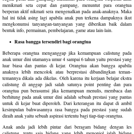
menikmati seta cepat dan gampang, menuntut para orangtua
berperan aktif nikmati sera mengenalkan pada anak-anaknya. Maka
hal ini tidak asing lagi apabila anak pun terkena dampaknya ikut
mengkonumsi tanyangan-tanyangan yang diberikan baik dalam
bentuk info, permainan, pembelajaran, game atau lain-lain.
Rasa bangga tersendiri bagi orangtua
Beberapa orangtua menganggap jika kemampuan calistung pada
anak umur dini utamanya umur 4 sampai 6 tahun yaitu prestasi yang
luar biasa dan pantas di kejar. Orangtua akan bangga apabila
anaknya lebih mencolok atau berprestasi dibandingkan teman-
temannya dikala ada dikelas. Oleh karena itu kerjaan belajar ekstra
calistung di anggap jadi salah satunya point penting dan para
orangtua pun berasumsi jika kemampuan menulis, membaca dan
berhitung pada anak umur dini adalah sebuah prestasi yang pantas
untuk di kejar buat diperoleh. Dari keterangan itu dapat di ambil
kesimpulan bahwasannya rasa bangga pada prestasi yang sudah
diraih anak yaitu sebuah aspirasi tertentu bagi tiap-tiap orangtua.
Anak anda jadi lebih pintar dari beragam bidang dengan les
calistung
, tentu saja bidang yang lebih menonjol ialah bidang