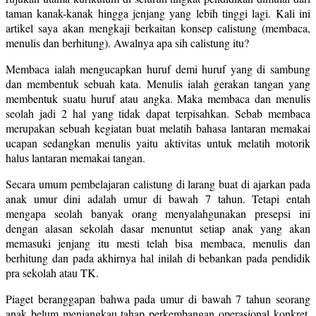
taman kanak-kanak hingga jenjang yang lebih tinggi lagi. Kali ini
artikel saya akan mengkaji berkaitan konsep calistung (membaca,
menulis dan berhitung). Awalnya apa sih calistung itu?
Membaca ialah mengucapkan huruf demi huruf yang di sambung
dan membentuk sebuah kata. Menulis ialah gerakan tangan yang
membentuk suatu huruf atau angka. Maka membaca dan menulis
seolah jadi 2 hal yang tidak dapat terpisahkan. Sebab membaca
merupakan sebuah kegiatan buat melatih bahasa lantaran memakai
ucapan sedangkan menulis yaitu aktivitas untuk melatih motorik
halus lantaran memakai tangan.
Secara umum pembelajaran calistung di larang buat di ajarkan pada
anak umur dini adalah umur di bawah 7 tahun. Tetapi entah
mengapa seolah banyak orang menyalahgunakan presepsi ini
dengan alasan sekolah dasar menuntut setiap anak yang akan
memasuki jenjang itu mesti telah bisa membaca, menulis dan
berhitung dan pada akhirnya hal inilah di bebankan pada pendidik
pra sekolah atau TK.
Piaget beranggapan bahwa pada umur di bawah 7 tahun seorang
anak belum menjangkau tahap perkembangan operasional konkret,