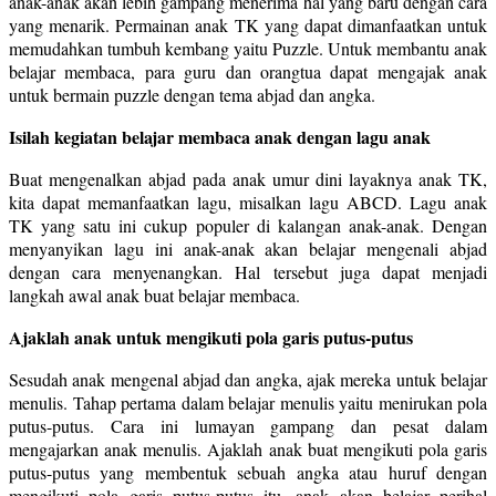
anak-anak akan lebih gampang menerima hal yang baru dengan cara
yang menarik. Permainan anak TK yang dapat dimanfaatkan untuk
memudahkan tumbuh kembang yaitu Puzzle. Untuk membantu anak
belajar membaca, para guru dan orangtua dapat mengajak anak
untuk bermain puzzle dengan tema abjad dan angka.
Isilah kegiatan belajar membaca anak dengan lagu anak
Buat mengenalkan abjad pada anak umur dini layaknya anak TK,
kita dapat memanfaatkan lagu, misalkan lagu ABCD. Lagu anak
TK yang satu ini cukup populer di kalangan anak-anak. Dengan
menyanyikan lagu ini anak-anak akan belajar mengenali abjad
dengan cara menyenangkan. Hal tersebut juga dapat menjadi
langkah awal anak buat belajar membaca.
Ajaklah anak untuk mengikuti pola garis putus-putus
Sesudah anak mengenal abjad dan angka, ajak mereka untuk belajar
menulis. Tahap pertama dalam belajar menulis yaitu menirukan pola
putus-putus. Cara ini lumayan gampang dan pesat dalam
mengajarkan anak menulis. Ajaklah anak buat mengikuti pola garis
putus-putus yang membentuk sebuah angka atau huruf dengan
mengikuti pola garis putus-putus itu, anak akan belajar perihal