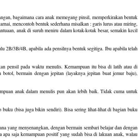
 tangan, bagaimana cara anak memegang pinsil, memperkirakan bentuk
ewarnai, mencontoh bentuk sederhana misalkan : garis lurus atau miring,
a bantuaan, anak di suruh meniru dalam kotak-kotak besar, semakin kecil
u 2B/3B/4B, apabila ada pensilnya bentuk segitiga. Ibu apabila telah
n pensil pada waktu menulis. Kemampuan itu bisa di latih atau di
otol, bermain dengan jepitan (layaknya jepitan buat jemur baju),
ampuan anak dalam menulis pun akan lebih baik. Tidak cuma untuk
ku (bisa juga bikin sendiri). Bisa sering lihat-lihat di bagian buku
asana yang menyenangkan, dengan bermain sembari belajar dan dengan
a apa saja kemampuan positif yang sudah bisa di lakuan anak, walau