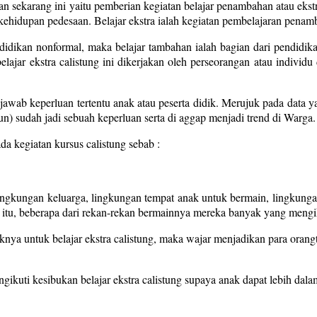
n sekarang ini yaitu pemberian kegiatan belajar penambahan atau ekst
kehidupan pedesaan. Belajar ekstra ialah kegiatan pembelajaran penamb
ndidikan nonformal, maka belajar tambahan ialah bagian dari pendidika
elajar ekstra calistung ini dikerjakan oleh perseorangan atau indiv
njawab keperluan tertentu anak atau peserta didik. Merujuk pada data 
un) sudah jadi sebuah keperluan serta di aggap menjadi trend di Warga.
da kegiatan kursus calistung sebab :
ingkungan keluarga, lingkungan tempat anak untuk bermain, lingkun
itu, beberapa dari rekan-rekan bermainnya mereka banyak yang mengikut
ya untuk belajar ekstra calistung, maka wajar menjadikan para orang
kuti kesibukan belajar ekstra calistung supaya anak dapat lebih dalam b