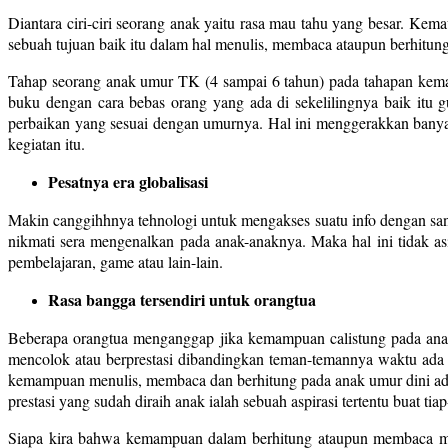
Diantara ciri-ciri seorang anak yaitu rasa mau tahu yang besar. Ke
sebuah tujuan baik itu dalam hal menulis, membaca ataupun berhitung
Tahap seorang anak umur TK (4 sampai 6 tahun) pada tahapan kema
buku dengan cara bebas orang yang ada di sekelilingnya baik itu
perbaikan yang sesuai dengan umurnya. Hal ini menggerakkan banyak
kegiatan itu.
Pesatnya era globalisasi
Makin canggihhnya tehnologi untuk mengakses suatu info dengan sang
nikmati sera mengenalkan pada anak-anaknya. Maka hal ini tidak a
pembelajaran, game atau lain-lain.
Rasa bangga tersendiri untuk orangtua
Beberapa orangtua menganggap jika kemampuan calistung pada anak 
mencolok atau berprestasi dibandingkan teman-temannya waktu ada dik
kemampuan menulis, membaca dan berhitung pada anak umur dini adala
prestasi yang sudah diraih anak ialah sebuah aspirasi tertentu buat tiap
Siapa kira bahwa kemampuan dalam berhitung ataupun membaca m