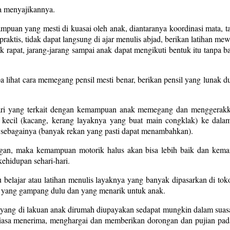
ta menyajikannya.
mpuan yang mesti di kuasai oleh anak, diantaranya koordinasi mata,
t praktis, tidak dapat langsung di ajar menulis abjad, berikan latihan m
-titik rapat, jarang-jarang sampai anak dapat mengikuti bentuk itu tanp
lihat cara memegang pensil mesti benar, berikan pensil yang lunak dul
mari yang terkait dengan kemampuan anak memegang dan menggerakka
cil (kacang, kerang layaknya yang buat main congklak) ke dalam b
sebagainya (banyak rekan yang pasti dapat menambahkan).
tangan, maka kemampuan motorik halus akan bisa lebih baik dan kem
ehidupan sehari-hari.
ajar atau latihan menulis layaknya yang banyak dipasarkan di toko bu
aja yang gampang dulu dan yang menarik untuk anak.
atas yang di lakuan anak dirumah diupayakan sedapat mungkin dalam su
antiasa menerima, menghargai dan memberikan dorongan dan pujian pad