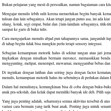
Bukan pelajaran yang mesti di persoalkan, namun bagaiaman cara ki
Mengajar menulis lebih sulit kerena memerlukan begitu banyak kema
tulisan dan lain sebagainya. Akan tetapi jangan putus asa, ini ada kia
silang, kotak, segi empat, bulat dan {lain-lain|lain sebagainya, titik
sampai ke garis di buku tulis.
Cara mengajarkan menulis abjad pun tahapannya sama, janganlah lupa 
di tahap begitu tidak bisa mungkin perlu terapi sensory integrasi.
Sebagian kemampuan motorik halus di sekitar tangan atau jari je
tingkatkan dengan misalkan bermain meronce, memasukkan benda ke
menggunting, melipat, menempel, mewarnai, menggambar bebas dan 
Di inginkan dengan latihan dan seiring juga dengan factor kema
menulis, kemampuan motorik halus itu sebetulnya di perlukan dalam k
Dalam hal menulisnya, kemungkinan bisa di coba dengan buku-buku bel
anak pra-sekolah, dan kelak dapat memiliki banyak ide deh. Pilih s
Yang juga penting adalah, seharusnya semua aktivitas tersebut di 
variasi cara bermain yang tarik buat anak. Penting juga untuk sen