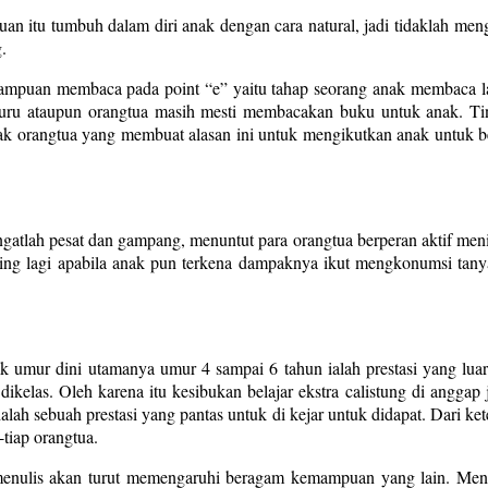
mauan itu tumbuh dalam diri anak dengan cara natural, jadi tidaklah m
.
mpuan membaca pada point “e” yaitu tahap seorang anak membaca la
 guru ataupun orangtua masih mesti membacakan buku untuk anak. Ti
 orangtua yang membuat alasan ini untuk mengikutkan anak untuk belaj
atlah pesat dan gampang, menuntut para orangtua berperan aktif meni
sing lagi apabila anak pun terkena dampaknya ikut mengkonumsi tany
umur dini utamanya umur 4 sampai 6 tahun ialah prestasi yang luar b
elas. Oleh karena itu kesibukan belajar ekstra calistung di anggap j
h sebuah prestasi yang pantas untuk di kejar untuk didapat. Dari ke
-tiap orangtua.
enulis akan turut memengaruhi beragam kemampuan yang lain. Men