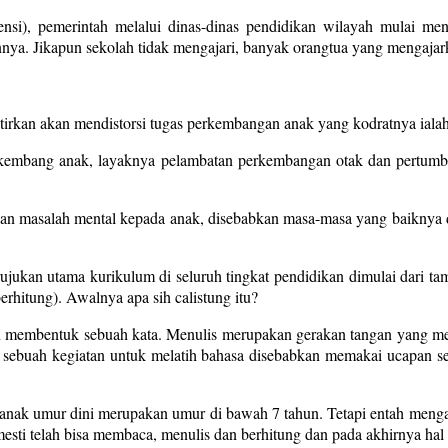
), pemerintah melalui dinas-dinas pendidikan wilayah mulai menso
nya. Jikapun sekolah tidak mengajari, banyak orangtua yang mengajark
atirkan akan mendistorsi tugas perkembangan anak yang kodratnya iala
h kembang anak, layaknya pelambatan perkembangan otak dan pertumbu
n masalah mental kepada anak, disebabkan masa-masa yang baiknya di
jukan utama kurikulum di seluruh tingkat pendidikan dimulai dari tama
rhitung). Awalnya apa sih calistung itu?
 membentuk sebuah kata. Menulis merupakan gerakan tangan yang me
u sebuah kegiatan untuk melatih bahasa disebabkan memakai ucapan s
a anak umur dini merupakan umur di bawah 7 tahun. Tetapi entah meng
esti telah bisa membaca, menulis dan berhitung dan pada akhirnya hal 