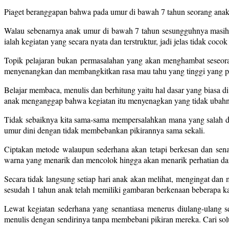
Piaget beranggapan bahwa pada umur di bawah 7 tahun seorang anak be
Walau sebenarnya anak umur di bawah 7 tahun sesungguhnya masih da
ialah kegiatan yang secara nyata dan terstruktur, jadi jelas tidak coco
Topik pelajaran bukan permasalahan yang akan menghambat seseoran
menyenangkan dan membangkitkan rasa mau tahu yang tinggi yang pad
Belajar membaca, menulis dan berhitung yaitu hal dasar yang bias
anak menganggap bahwa kegiatan itu menyenagkan yang tidak ubahn
Tidak sebaiknya kita sama-sama mempersalahkan mana yang salah da
umur dini dengan tidak membebankan pikirannya sama sekali.
Ciptakan metode walaupun sederhana akan tetapi berkesan dan senan
warna yang menarik dan mencolok hingga akan menarik perhatian dan 
Secara tidak langsung setiap hari anak akan melihat, mengingat da
sesudah 1 tahun anak telah memiliki gambaran berkenaan beberapa ka
Lewat kegiatan sederhana yang senantiasa menerus diulang-ulang 
menulis dengan sendirinya tanpa membebani pikiran mereka. Cari solu