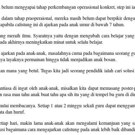
lum menggapai tahap perkembangan operasional konkret, step ini ialah
lam tahap praoperaional, mereka masih belum dapat berpikir dengan 
k apabila calistung ini di ajarkan pada anak umur di bawah 7 tahun.
g meraih ilmu. Syaratnya yaitu dengan mengubah cara belajar yang di
a akhirnya meningkatkan minat untuk selalu belajar.
a di ajarkan pada anak-anak, masalahnya cuma pada bagaimana seorang
ya layaknya permainan hingga tidak menjadikan anak bosan.
n mana yang betul. Tugas kita jadi seorang pendidik ialah cari solu
tiasa di ingat oleh anak-anak, misalkan kita dapat memasang poster
rasa mau tahu anak buat tahu apa sih itu yang di tempel bu guru di di
n mulai membacanya. Setiap 1 atau 2 minggu sekali guru dapat mengga
ta dan huruf.
setiap hari, makin lama anak-anak akan mengalami kemanjuan yang sa
si bagaimana cara mengajarkan calistung pada anak lebih baik dibandi