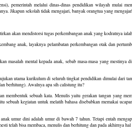
), pemerintah melalui dinas-dinas pendidikan wilayah mulai menso
nya. Jikapun sekolah tidak mengajari, banyak orangtua yang mengajark
atirkan akan mendistorsi tugas perkembangan anak yang kodratnya iala
h kembang anak, layaknya pelambatan perkembangan otak dan pertumb
kan masalah mental kepada anak, sebab masa-masa yang mestinya di i
jukan utama kurikulum di seluruh tingkat pendidikan dimulai dari tama
n berhitung). Awalnya apa sih calistung itu?
n membentuk sebuah kata. Menulis yaitu gerakan tangan yang mem
itu sebuah kegiatan untuk melatih bahasa disebabkan memakai ucapan
a anak umur dini adalah umur di bawah 7 tahun. Tetapi entah menga
esti telah bisa membaca, menulis dan berhitung dan pada akhirnya hal 