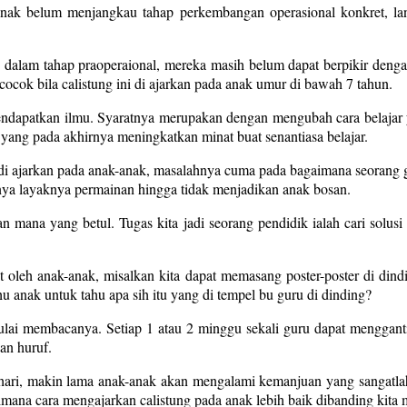
k belum menjangkau tahap perkembangan operasional konkret, langk
lam tahap praoperaional, mereka masih belum dapat berpikir dengan 
 cocok bila calistung ini di ajarkan pada anak umur di bawah 7 tahun.
dapatkan ilmu. Syaratnya merupakan dengan mengubah cara belajar ya
ang pada akhirnya meningkatkan minat buat senantiasa belajar.
sa di ajarkan pada anak-anak, masalahnya cuma pada bagaimana seoran
ya layaknya permainan hingga tidak menjadikan anak bosan.
 mana yang betul. Tugas kita jadi seorang pendidik ialah cari solu
t oleh anak-anak, misalkan kita dapat memasang poster-poster di di
 anak untuk tahu apa sih itu yang di tempel bu guru di dinding?
 mulai membacanya. Setiap 1 atau 2 minggu sekali guru dapat menggan
an huruf.
 hari, makin lama anak-anak akan mengalami kemanjuan yang sangatla
mana cara mengajarkan calistung pada anak lebih baik dibanding kita 