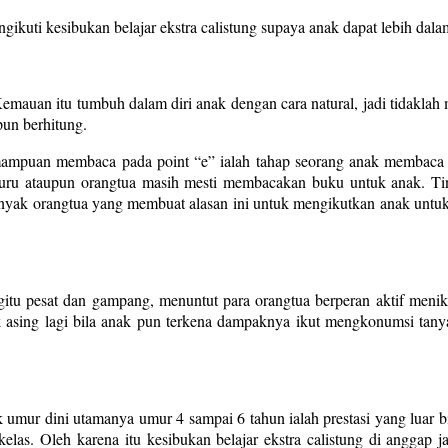
kuti kesibukan belajar ekstra calistung supaya anak dapat lebih dalam b
. Kemauan itu tumbuh dalam diri anak dengan cara natural, jadi tidak
pun berhitung.
ampuan membaca pada point “e” ialah tahap seorang anak membaca la
 guru ataupun orangtua masih mesti membacakan buku untuk anak. Ti
yak orangtua yang membuat alasan ini untuk mengikutkan anak untuk be
itu pesat dan gampang, menuntut para orangtua berperan aktif menikm
k asing lagi bila anak pun terkena dampaknya ikut mengkonumsi tany
mur dini utamanya umur 4 sampai 6 tahun ialah prestasi yang luar bia
as. Oleh karena itu kesibukan belajar ekstra calistung di anggap ja