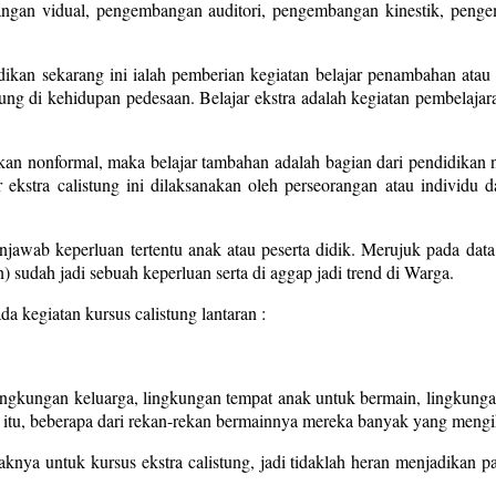
gan vidual, pengembangan auditori, pengembangan kinestik, penge
dikan sekarang ini ialah pemberian kegiatan belajar penambahan atau
sung di kehidupan pedesaan. Belajar ekstra adalah kegiatan pembelaja
ikan nonformal, maka belajar tambahan adalah bagian dari pendidikan no
r ekstra calistung ini dilaksanakan oleh perseorangan atau individ
enjawab keperluan tertentu anak atau peserta didik. Merujuk pada dat
) sudah jadi sebuah keperluan serta di aggap jadi trend di Warga.
a kegiatan kursus calistung lantaran :
ingkungan keluarga, lingkungan tempat anak untuk bermain, lingkun
itu, beberapa dari rekan-rekan bermainnya mereka banyak yang mengikut
nya untuk kursus ekstra calistung, jadi tidaklah heran menjadikan 