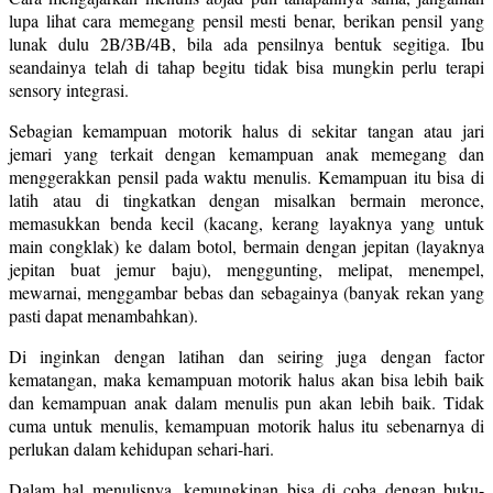
lupa lihat cara memegang pensil mesti benar, berikan pensil yang
lunak dulu 2B/3B/4B, bila ada pensilnya bentuk segitiga. Ibu
seandainya telah di tahap begitu tidak bisa mungkin perlu terapi
sensory integrasi.
Sebagian kemampuan motorik halus di sekitar tangan atau jari
jemari yang terkait dengan kemampuan anak memegang dan
menggerakkan pensil pada waktu menulis. Kemampuan itu bisa di
latih atau di tingkatkan dengan misalkan bermain meronce,
memasukkan benda kecil (kacang, kerang layaknya yang untuk
main congklak) ke dalam botol, bermain dengan jepitan (layaknya
jepitan buat jemur baju), menggunting, melipat, menempel,
mewarnai, menggambar bebas dan sebagainya (banyak rekan yang
pasti dapat menambahkan).
Di inginkan dengan latihan dan seiring juga dengan factor
kematangan, maka kemampuan motorik halus akan bisa lebih baik
dan kemampuan anak dalam menulis pun akan lebih baik. Tidak
cuma untuk menulis, kemampuan motorik halus itu sebenarnya di
perlukan dalam kehidupan sehari-hari.
Dalam hal menulisnya, kemungkinan bisa di coba dengan buku-