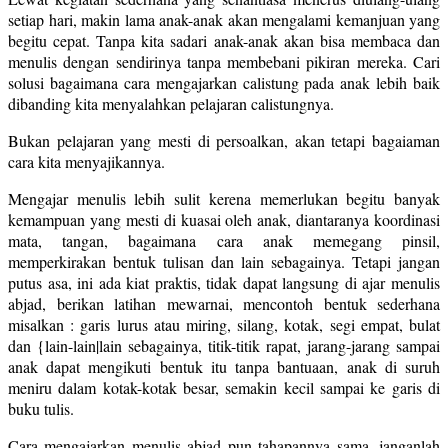
setiap hari, makin lama anak-anak akan mengalami kemanjuan yang
begitu cepat. Tanpa kita sadari anak-anak akan bisa membaca dan
menulis dengan sendirinya tanpa membebani pikiran mereka. Cari
solusi bagaimana cara mengajarkan calistung pada anak lebih baik
dibanding kita menyalahkan pelajaran calistungnya.
Bukan pelajaran yang mesti di persoalkan, akan tetapi bagaiaman
cara kita menyajikannya.
Mengajar menulis lebih sulit kerena memerlukan begitu banyak
kemampuan yang mesti di kuasai oleh anak, diantaranya koordinasi
mata, tangan, bagaimana cara anak memegang pinsil,
memperkirakan bentuk tulisan dan lain sebagainya. Tetapi jangan
putus asa, ini ada kiat praktis, tidak dapat langsung di ajar menulis
abjad, berikan latihan mewarnai, mencontoh bentuk sederhana
misalkan : garis lurus atau miring, silang, kotak, segi empat, bulat
dan {lain-lain|lain sebagainya, titik-titik rapat, jarang-jarang sampai
anak dapat mengikuti bentuk itu tanpa bantuaan, anak di suruh
meniru dalam kotak-kotak besar, semakin kecil sampai ke garis di
buku tulis.
Cara mengajarkan menulis abjad pun tahapannya sama, janganlah