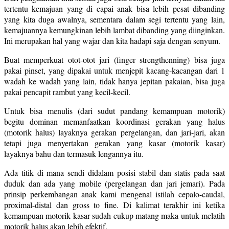
tertentu kemajuan yang di capai anak bisa lebih pesat dibanding
yang kita duga awalnya, sementara dalam segi tertentu yang lain,
kemajuannya kemungkinan lebih lambat dibanding yang diinginkan.
Ini merupakan hal yang wajar dan kita hadapi saja dengan senyum.
Buat memperkuat otot-otot jari (finger strengthenning) bisa juga
pakai pinset, yang dipakai untuk menjepit kacang-kacangan dari 1
wadah ke wadah yang lain, tidak hanya jepitan pakaian, bisa juga
pakai pencapit rambut yang kecil-kecil.
Untuk bisa menulis (dari sudut pandang kemampuan motorik)
begitu dominan memanfaatkan koordinasi gerakan yang halus
(motorik halus) layaknya gerakan pergelangan, dan jari-jari, akan
tetapi juga menyertakan gerakan yang kasar (motorik kasar)
layaknya bahu dan termasuk lengannya itu.
Ada titik di mana sendi didalam posisi stabil dan statis pada saat
duduk dan ada yang mobile (pergelangan dan jari jemari). Pada
prinsip perkembangan anak kami mengenal istilah cepalo-caudal,
proximal-distal dan gross to fine. Di kalimat terakhir ini ketika
kemampuan motorik kasar sudah cukup matang maka untuk melatih
motorik halus akan lebih efektif.