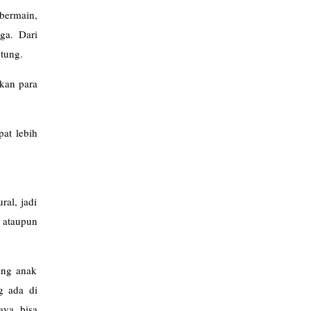
bermain,
ga. Dari
stung.
kan para
pat lebih
ral, jadi
 ataupun
ang anak
g ada di
aya bisa