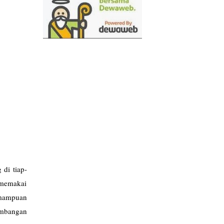
 di tiap-
 memakai
kemampuan
embangan