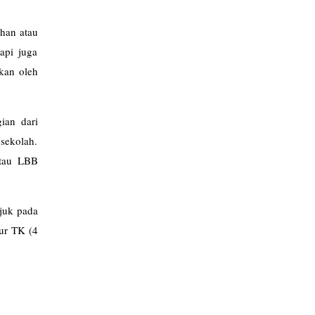
ahan atau
api juga
pkan oleh
ian dari
 sekolah.
atau LBB
ujuk pada
mur TK (4