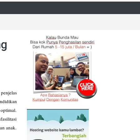
ng
 penjelas
ndidikan
optimal.
silitasi
an anak.