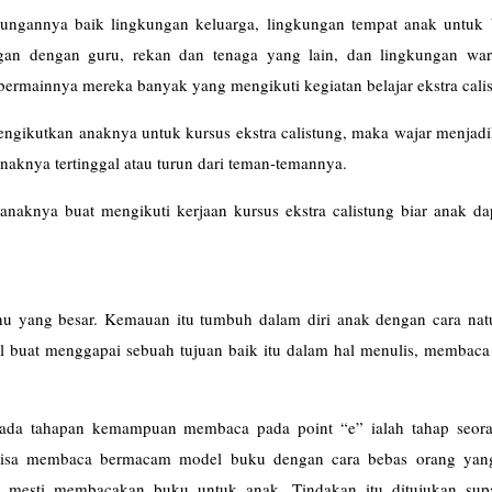
ungannya baik lingkungan keluarga, lingkungan tempat anak untuk 
an dengan guru, rekan dan tenaga yang lain, dan lingkungan war
bermainnya mereka banyak yang mengikuti kegiatan belajar ekstra cali
ngikutkan anaknya untuk kursus ekstra calistung, maka wajar menjadi
naknya tertinggal atau turun dari teman-temannya.
anaknya buat mengikuti kerjaan kursus ekstra calistung biar anak da
tahu yang besar. Kemauan itu tumbuh dalam diri anak dengan cara natu
l buat menggapai sebuah tujuan baik itu dalam hal menulis, membaca
ada tahapan kemampuan membaca pada point “e” ialah tahap seor
 bisa membaca bermacam model buku dengan cara bebas orang yan
ih mesti membacakan buku untuk anak. Tindakan itu ditujukan sup