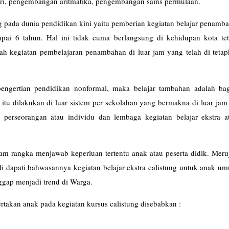
ri, pengembangan aritmatika, pengembangan sains permulaan.
g pada dunia pendidikan kini yaitu pemberian kegiatan belajar penamb
pai 6 tahun. Hal ini tidak cuma berlangsung di kehidupan kota tet
lah kegiatan pembelajaran penambahan di luar jam yang telah di teta
pengertian pendidikan nonformal, maka belajar tambahan adalah bag
itu dilakukan di luar sistem per sekolahan yang bermakna di luar jam
eh perseorangan atau individu dan lembaga kegiatan belajar ekstra 
lajar).
alam rangka menjawab keperluan tertentu anak atau peserta didik. Mer
i dapati bahwasannya kegiatan belajar ekstra calistung untuk anak u
aggap menjadi trend di Warga.
ertakan anak pada kegiatan kursus calistung disebabkan :