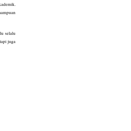
akademik.
emampuan
u selalu
tapi juga