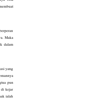
 membuat
berperan
ya. Maka
ik dalam
asi yang
temannya
ngtua pun
di kejar
nak ialah