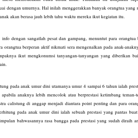
suai dengan umurnya. Hal inilah menggerakkan banyak orangtua yang
 anak akan berasa jauh lebih tahu waktu mereka ikut kegiatan itu.
 info dengan sangatlah pesat dan gampang, menuntut para orangtua 
ra orangtua berperan aktif nikmati sera mengenalkan pada anak-anakn
 dampaknya ikut mengkonumsi tanyangan-tanyangan yang diberikan ba
ain.
ung pada anak umur dini utamanya umur 4 sampai 6 tahun ialah prest
a apabila anaknya lebih mencolok atau berprestasi ketimbang teman-
kstra calistung di anggap menjadi diantara point penting dan para ora
itung pada anak umur dini ialah sebuah prestasi yang pantas buat 
esimpulan bahwasannya rasa bangga pada prestasi yang sudah diraih a