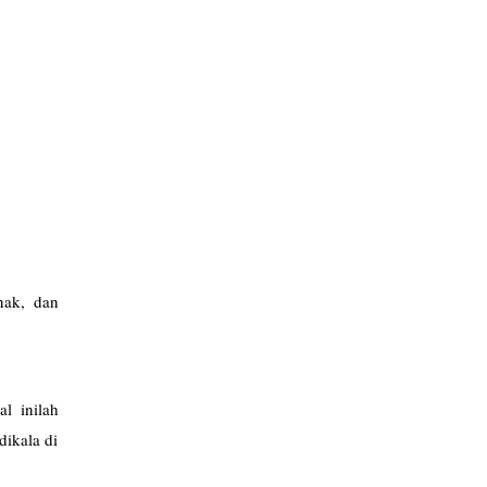
nak, dan
l inilah
dikala di