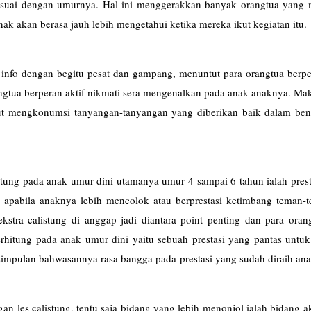
esuai dengan umurnya. Hal ini menggerakkan banyak orangtua yang
anak akan berasa jauh lebih mengetahui ketika mereka ikut kegiatan itu.
nfo dengan begitu pesat dan gampang, menuntut para orangtua berper
gtua berperan aktif nikmati sera mengenalkan pada anak-anaknya. Mak
kut mengkonumsi tanyangan-tanyangan yang diberikan baik dalam bent
ung pada anak umur dini utamanya umur 4 sampai 6 tahun ialah prest
a apabila anaknya lebih mencolok atau berprestasi ketimbang teman-
 ekstra calistung di anggap jadi diantara point penting dan para ora
itung pada anak umur dini yaitu sebuah prestasi yang pantas untuk 
esimpulan bahwasannya rasa bangga pada prestasi yang sudah diraih an
gan les
calistung
, tentu saja bidang yang lebih menonjol ialah bidang 