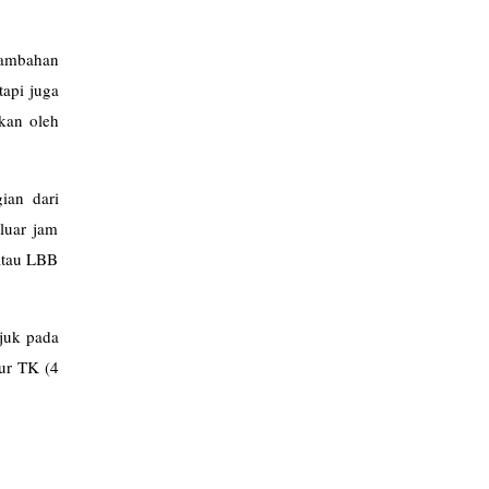
enambahan
tapi juga
pkan oleh
ian dari
luar jam
 atau LBB
ujuk pada
mur TK (4