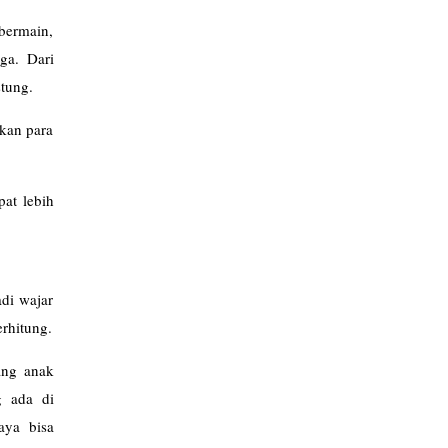
bermain,
ga. Dari
stung.
kan para
pat lebih
adi wajar
rhitung.
ang anak
g ada di
aya bisa