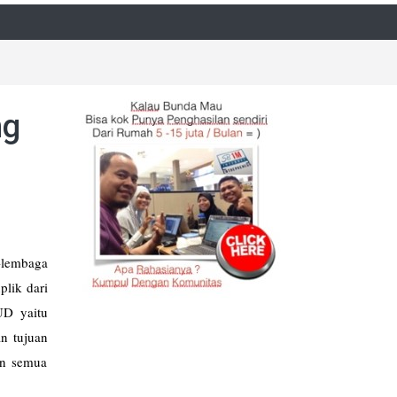
ng
lembaga
lik dari
UD yaitu
n tujuan
an semua