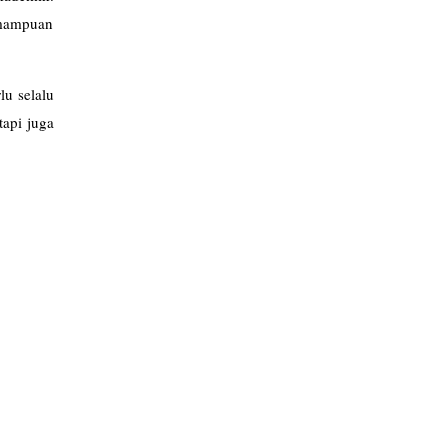
emampuan
lu selalu
tapi juga