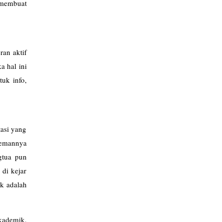
 membuat
an aktif
a hal ini
uk info,
asi yang
temannya
ngtua pun
di kejar
ak adalah
akademik.