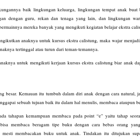
kungannya baik lingkungan keluarga, lingkungan tempat anak buat 
an dengan guru, rekan dan tenaga yang lain, dan lingkungan war
bermainnya mereka banyak yang mengikuti kegiatan belajar ekstra cali
gikutkan anaknya untuk kursus ekstra calistung, maka wajar menjadi
naknya tertinggal atau turun dari teman-temannya.
anaknya untuk mengikuti kerjaan kursus ekstra calistung biar anak da
ang besar. Kemauan itu tumbuh dalam diri anak dengan cara natural, j
nggapai sebuah tujuan baik itu dalam hal menulis, membaca ataupun be
ada tahapan kemampuan membaca pada point “e” yaitu tahap seor
k bisa membaca beragam tipe buku dengan cara bebas orang yan
ih mesti membacakan buku untuk anak. Tindakan itu ditujukan sup