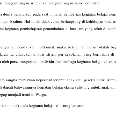
ri, pengembangan aritmatika, pengembangan sains permulaan.
a dunia pendidikan pada saat ini ialah pemberian kegiatan belajar p
mpai 6 tahun. Hal inilah tidak cuma berlangsung di kehidupan kota te
itu kegiatan pembelajaran penambahan di luar jam yang telah di teta
pengertian pendidikan nonformal, maka belajar tambahan adalah bag
aran itu dilakukan di luar sistem per sekolahan yang bermakna di 
kan oleh perseorangan atau individu dan lembaga kegiatan belajar ekstra
lajar).
alam rangka menjawab keperluan tertentu anak atau peserta didik. Mer
i dapati bahwasannya kegiatan belajar ekstra calistung untuk anak u
aggap menjadi trend di Warga.
rtakan anak pada kegiatan belajar calistung lantaran :