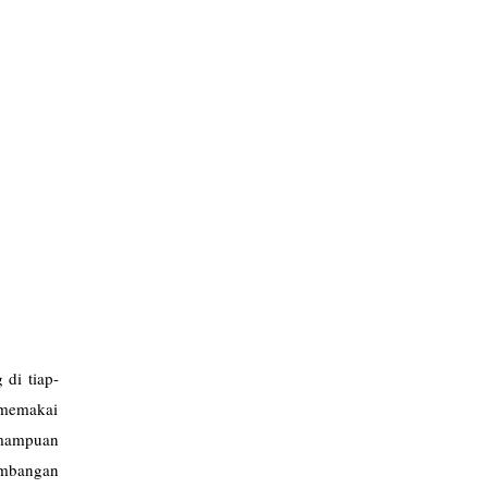
 di tiap-
 memakai
emampuan
embangan