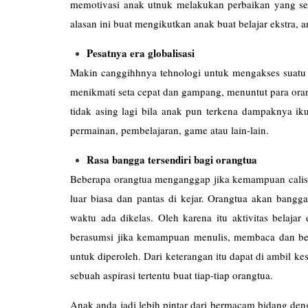
memotivasi anak utnuk melakukan perbaikan yang s
alasan ini buat mengikutkan anak buat belajar ekstra, 
Pesatnya era globalisasi
Makin canggihhnya tehnologi untuk mengakses suatu i
menikmati seta cepat dan gampang, menuntut para oran
tidak asing lagi bila anak pun terkena dampaknya i
permainan, pembelajaran, game atau lain-lain.
Rasa bangga tersendiri bagi orangtua
Beberapa orangtua menganggap jika kemampuan calist
luar biasa dan pantas di kejar. Orangtua akan bangg
waktu ada dikelas. Oleh karena itu aktivitas belajar
berasumsi jika kemampuan menulis, membaca dan berh
untuk diperoleh. Dari keterangan itu dapat di ambil k
sebuah aspirasi tertentu buat tiap-tiap orangtua.
Anak anda jadi lebih pintar dari bermacam bidang den