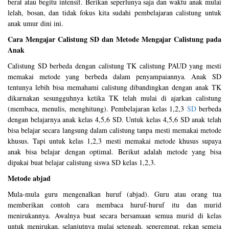
berat atau begitu intensif. Berikan seperlunya saja dan waktu anak mulai
lelah, bosan, dan tidak fokus kita sudahi pembelajaran calistung untuk
anak umur dini ini.
Cara Mengajar Calistung SD dan Metode Mengajar Calistung pada
Anak
Calistung SD berbeda dengan calistung TK calistung PAUD yang mesti
memakai metode yang berbeda dalam penyampaiannya. Anak SD
tentunya lebih bisa memahami calistung dibandingkan dengan anak TK
dikarnakan sesungguhnya ketika TK telah mulai di ajarkan calistung
(membaca, menulis, menghitung). Pembelajaran kelas 1,2,3
SD
berbeda
dengan belajarnya anak kelas 4,5,6 SD. Untuk kelas 4,5,6 SD anak telah
bisa belajar secara langsung dalam calistung tanpa mesti memakai metode
khusus. Tapi untuk kelas 1,2,3 mesti memakai metode khusus supaya
anak bisa belajar dengan optimal. Berikut adalah metode yang bisa
dipakai buat belajar calistung siswa SD kelas 1,2,3.
Metode abjad
Mula-mula guru mengenalkan huruf (abjad). Guru atau orang tua
memberikan contoh cara membaca huruf-huruf itu dan murid
menirukannya. Awalnya buat secara bersamaan semua murid di kelas
untuk menirukan, selanjutnya mulai setengah, seperempat, rekan semeja