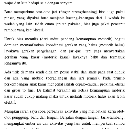
wajar dan kita hadapi saja dengan senyum.
Buat memperkuat otot-otot jari (finger strengthenning) bisa juga pakai
pinset, yang dipakai buat menjepit kacang-kacangan dari 1 wadah ke
wadah yang lain, tidak cuma jepitan pakaian, bisa juga pakai pencapit
rambut yang kecil-kecil.
Untuk bisa menulis (dari sudut pandang kemampuan motorik) begitu
dominan memanfaatkan koordinasi gerakan yang halus (motorik halus)
layaknya gerakan pergelangan, dan jari-jari, tapi juga menyertakan
gerakan yang kasar (motorik kasar) layaknya bahu dan termasuk
lengannya itu.
Ada titik di mana sendi didalam posisi stabil dan statis pada saat duduk
dan ada yang mobile (pergelangan dan jari jemari). Pada prinsip
perkembangan anak kami mengenal istilah cepalo-caudal, proximal-distal
dan gross to fine. Di kalimat terakhir ini ketika kemampuan motorik
kasar sudah cukup matang maka untuk melatih motorik halus akan lebih
efektif.
Mungkin saran saya coba perbanyak aktivitas yang melibatkan kerja otot-
otot punggung, bahu dan lengan. Berjalan dengan tangan, tarik-tambang,
mengangkat ember air dan aktivitas yang lain untuk memperkuat sumbu