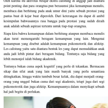
Oleh karena itu aktivitas belajar ekstra calistung di anggap jadi diantara
point penting dan para orangtua pun berasumsi jika kemampuan menulis,
membaca dan berhitung pada anak umur dini yaitu sebuah prestasi yang
pantas buat di kejar buat diperoleh. Dari keterangan itu dapat di ambil
kesimpulan bahwasannya rasa bangga pada prestasi yang sudah diraih
anak adalah sebuah aspirasi tertentu untuk tiap-tiap orangtua.
Siapa kira bahwa kemampuan dalam berhitung ataupun membaca menulis
akan turut memengaruhi beragam kemampuan yang lain. Mengenai
kemampuan yang disebut adalah kemampuan psikomotorik dan afektip.
Les
calistung
yaitu satu diantara bentuk les yang dapat memudahkan anak
anda jadi lebih pintar dari beragam bidang. Tentunya saja bidang yang
lebih menonjol ialah bidang akademik.
Tentunya bukan cuma aspek kognitif yang perlu di tekankan. Bermacam
sikap dan sifat anak yang lain masih banyak yang perlu senantiasa
ditingkatkan, hingga waktu tumbuh besar kelak, dia dapat menjadi orang-
orang yang unggul bukan cuma dari segi akademis, tetapi juga dari segi
psikomotrotik dan juga afektip. Kemampuannya dalam menyikapi sebuah
hal jadi begitu di perlukan.