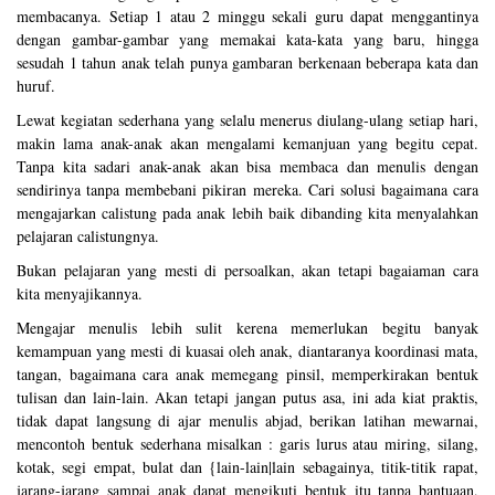
membacanya. Setiap 1 atau 2 minggu sekali guru dapat menggantinya
dengan gambar-gambar yang memakai kata-kata yang baru, hingga
sesudah 1 tahun anak telah punya gambaran berkenaan beberapa kata dan
huruf.
Lewat kegiatan sederhana yang selalu menerus diulang-ulang setiap hari,
makin lama anak-anak akan mengalami kemanjuan yang begitu cepat.
Tanpa kita sadari anak-anak akan bisa membaca dan menulis dengan
sendirinya tanpa membebani pikiran mereka. Cari solusi bagaimana cara
mengajarkan calistung pada anak lebih baik dibanding kita menyalahkan
pelajaran calistungnya.
Bukan pelajaran yang mesti di persoalkan, akan tetapi bagaiaman cara
kita menyajikannya.
Mengajar menulis lebih sulit kerena memerlukan begitu banyak
kemampuan yang mesti di kuasai oleh anak, diantaranya koordinasi mata,
tangan, bagaimana cara anak memegang pinsil, memperkirakan bentuk
tulisan dan lain-lain. Akan tetapi jangan putus asa, ini ada kiat praktis,
tidak dapat langsung di ajar menulis abjad, berikan latihan mewarnai,
mencontoh bentuk sederhana misalkan : garis lurus atau miring, silang,
kotak, segi empat, bulat dan {lain-lain|lain sebagainya, titik-titik rapat,
jarang-jarang sampai anak dapat mengikuti bentuk itu tanpa bantuaan,