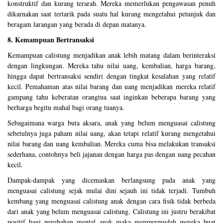
konstruktif dan kurang terarah. Mereka memerlukan pengawasan penuh
dikarnakan saat tertarik pada suatu hal kurang mengetahui petunjuk dan
beragam larangan yang berada di depan matanya.
8. Kemampuan Bertransaksi
Kemampuan calistung menjadikan anak lebih matang dalam berinteraksi
dengan lingkungan. Mereka tahu nilai uang, kembalian, harga barang,
hingga dapat bertransaksi sendiri dengan tingkat kesalahan yang relatif
kecil. Pemahaman atas nilai barang dan uang menjadikan mereka relatif
gampang tahu keberatan orangtua saat inginkan beberapa barang yang
berharga begitu mahal bagi orang tuanya.
Sebagaimana warga buta aksara, anak yang belum menguasai calistung
sebetulnya juga paham nilai uang, akan tetapi relatif kurang mengetahui
nilai barang dan uang kembalian. Mereka cuma bisa melakukan transaksi
sederhana, contohnya beli jajanan dengan harga pas dengan uang pecahan
kecil.
Dampak-dampak yang dicemaskan berlangsung pada anak yang
menguasai calistung sejak mulai dini sejauh ini tidak terjadi. Tumbuh
kembang yang menguasai calistung anak dengan cara fisik tidak berbeda
dari anak yang belum menguasai calistung. Calistung ini justru berakibat
positif bagi perubahan mental anak maka mempermudah mereka buat