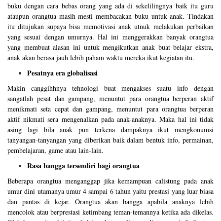
buku dengan cara bebas orang yang ada di sekelilingnya baik itu guru
ataupun orangtua masih mesti membacakan buku untuk anak. Tindakan
itu ditujukan supaya bisa memotivasi anak utnuk melakukan perbaikan
yang sesuai dengan umurnya. Hal ini menggerakkan banyak orangtua
yang membuat alasan ini untuk mengikutkan anak buat belajar ekstra,
anak akan berasa jauh lebih paham waktu mereka ikut kegiatan itu.
Pesatnya era globalisasi
Makin canggihhnya tehnologi buat mengakses suatu info dengan
sangatlah pesat dan gampang, menuntut para orangtua berperan aktif
menikmati seta cepat dan gampang, menuntut para orangtua berperan
aktif nikmati sera mengenalkan pada anak-anaknya. Maka hal ini tidak
asing lagi bila anak pun terkena dampaknya ikut mengkonumsi
tanyangan-tanyangan yang diberikan baik dalam bentuk info, permainan,
pembelajaran, game atau lain-lain.
Rasa bangga tersendiri bagi orangtua
Beberapa orangtua menganggap jika kemampuan calistung pada anak
umur dini utamanya umur 4 sampai 6 tahun yaitu prestasi yang luar biasa
dan pantas di kejar. Orangtua akan bangga apabila anaknya lebih
mencolok atau berprestasi ketimbang teman-temannya ketika ada dikelas.