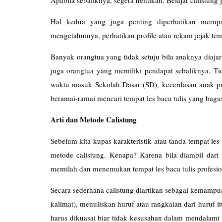
Apabila sebaliknya, segera hentikan. Belajar calistung
Hal kedua yang juga penting diperhatikan merupa
mengetahuinya, perhatikan profile atau rekam jejak temp
Banyak orangtua yang tidak setuju bila anaknya diajark
juga orangtua yang memiliki pendapat sebaliknya. Ti
waktu masuk Sekolah Dasar (SD), kecerdasan anak pu
beramai-ramai mencari tempat les baca tulis yang bag
Arti dan Metode Calistung
Sebelum kita kupas karakteristik atau tanda tempat le
metode calistung. Kenapa? Karena bila diambil dar
memilah dan menemukan tempat les baca tulis profesiona
Secara sederhana calistung diartikan sebagai kemampu
kalimat), menuliskan huruf atau rangkaian dari huruf
harus dikuasai biar tidak kesusahan dalam mendalami