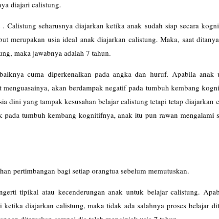
ya diajari calistung.
 Calistung seharusnya diajarkan ketika anak sudah siap secara kognit
but merupakan usia ideal anak diajarkan calistung. Maka, saat ditany
tung, maka jawabnya adalah 7 tahun.
ebaiknya cuma diperkenalkan pada angka dan huruf. Apabila anak u
at menguasainya, akan berdampak negatif pada tumbuh kembang kognit
a dini yang tampak kesusahan belajar calistung tetapi tetap diajarkan c
 pada tumbuh kembang kognitifnya, anak itu pun rawan mengalami st
ahan pertimbangan bagi setiap orangtua sebelum memutuskan.
erti tipikal atau kecenderungan anak untuk belajar calistung. Apab
i ketika diajarkan calistung, maka tidak ada salahnya proses belajar di