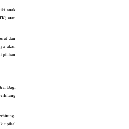
iki anak
(TK) atau
huruf dan
nya akan
i pilihan
tra. Bagi
berhitung
rhitung.
k tipikal