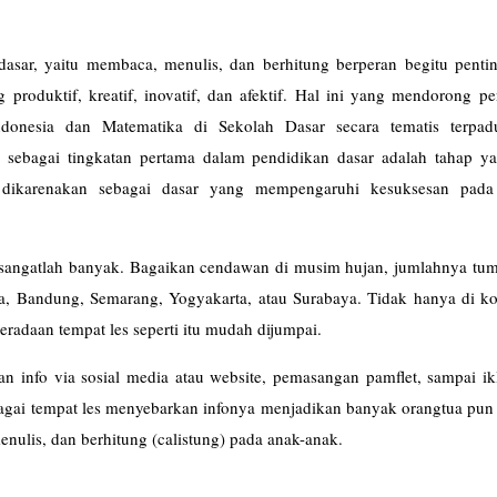
asar, yaitu membaca, menulis, dan berhitung berperan begitu penti
 produktif, kreatif, inovatif, dan afektif. Hal ini yang mendorong p
ndonesia dan Matematika di Sekolah Dasar secara tematis terpa
sebagai tingkatan pertama dalam pendidikan dasar adalah tahap ya
dikarenakan sebagai dasar yang mempengaruhi kesuksesan pada
ini sangatlah banyak. Bagaikan cendawan di musim hujan, jumlahnya t
rta, Bandung, Semarang, Yogyakarta, atau Surabaya. Tidak hanya di ko
eradaan tempat les seperti itu mudah dijumpai.
n info via sosial media atau website, pemasangan pamflet, sampai ik
rbagai tempat les menyebarkan infonya menjadikan banyak orangtua pu
ulis, dan berhitung (calistung) pada anak-anak.