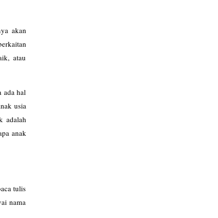
nya akan
erkaitan
ik, atau
a ada hal
anak usia
k adalah
rapa anak
aca tulis
nyai nama