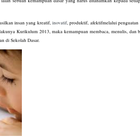
ialah sebuah kemampuan dasar yang harus ditanamkan kepada setiap
ilkan insan yang kreatif,
inovatif
, produktif, afektifmelalui penguatan 
erlakunya Kurikulum 2013, maka kemampuan membaca, menulis, dan b
an di Sekolah Dasar.