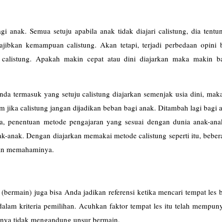
 anak. Semua setuju apabila anak tidak diajari calistung, dia tentu
ibkan kemampuan calistung. Akan tetapi, terjadi perbedaan opini b
 calistung. Apakah makin cepat atau dini diajarkan maka makin ba
 Anda termasuk yang setuju calistung diajarkan semenjak usia dini, mak
m jika calistung jangan dijadikan beban bagi anak. Ditambah lagi bagi 
ka, penentuan metode pengajaran yang sesuai dengan dunia anak-ana
anak-anak. Dengan diajarkan memakai metode calistung seperti itu, bebe
ahan memahaminya.
bermain) juga bisa Anda jadikan referensi ketika mencari tempat les b
dalam kriteria pemilihan. Acuhkan faktor tempat les itu telah mempu
odenya tidak mengandung unsur bermain.