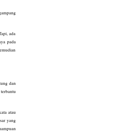
 gampang
Tapi, ada
unya pada
kemudian
stung dan
terbantu
kata atau
asar yang
emampuan