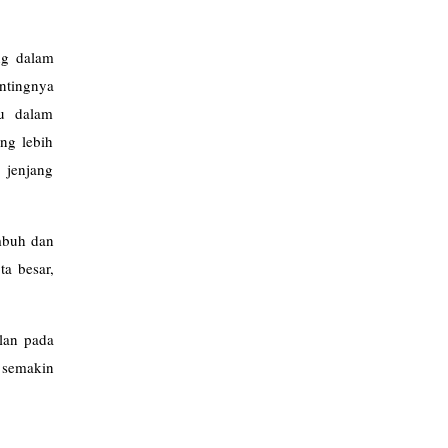
ng dalam
entingnya
du dalam
ng lebih
 jenjang
umbuh dan
ta besar,
lan pada
n semakin