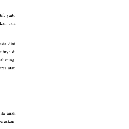
if, yaitu
akan usia
sia dini
ifnya di
alistung.
res atau
ila anak
teruskan.