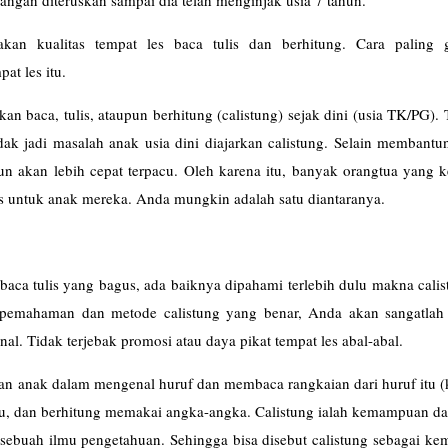
 jangan diteruskan sampai dia telah menginjak usia 7 tahun.
kan kualitas tempat les baca tulis dan berhitung. Cara paling
at les itu.
an baca, tulis, ataupun berhitung (calistung) sejak dini (usia TK/PG). 
dak jadi masalah anak usia dini diajarkan calistung. Selain membant
n akan lebih cepat terpacu. Oleh karena itu, banyak orangtua yang 
us untuk anak mereka. Anda mungkin adalah satu diantaranya.
s baca tulis yang bagus, ada baiknya dipahami terlebih dulu makna cali
i pemahaman dan metode calistung yang benar, Anda akan sangatlah 
l. Tidak terjebak promosi atau daya pikat tempat les abal-abal.
an anak dalam mengenal huruf dan membaca rangkaian dari huruf itu (
 itu, dan berhitung memakai angka-angka. Calistung ialah kemampuan d
 sebuah ilmu pengetahuan. Sehingga bisa disebut calistung sebagai k