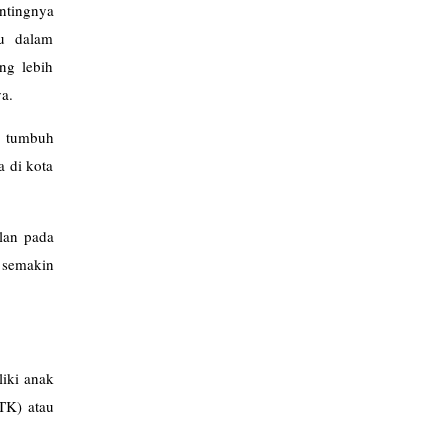
entingnya
du dalam
ng lebih
ya.
a tumbuh
a di kota
lan pada
n semakin
liki anak
(TK) atau