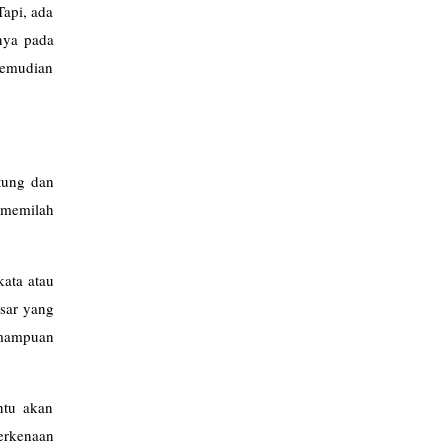
Tapi, ada
unya pada
kemudian
stung dan
u memilah
kata atau
asar yang
emampuan
ntu akan
erkenaan