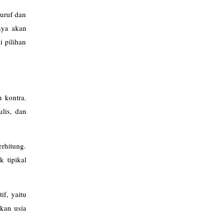
huruf dan
nya akan
i pilihan
 kontra.
lis, dan
rhitung.
 tipikal
if, yaitu
akan usia