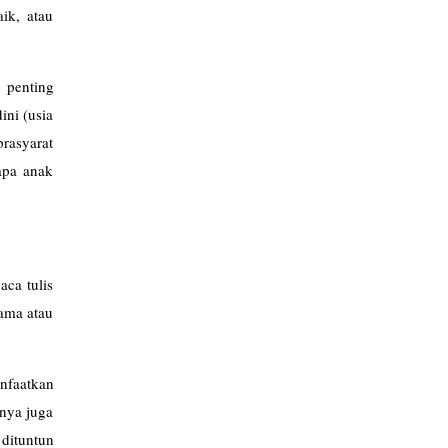
ik, atau
l penting
ini (usia
rasyarat
rapa anak
aca tulis
nama atau
nfaatkan
rnya juga
dituntun