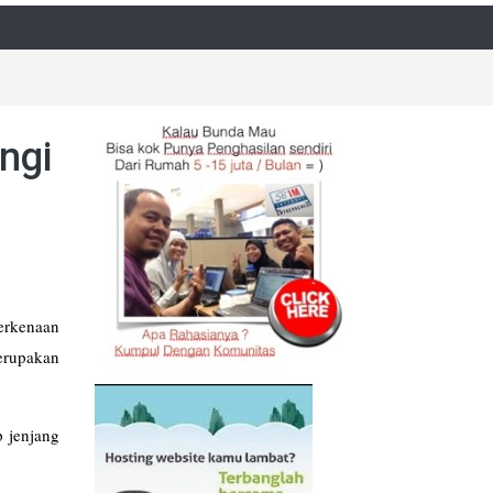
ngi
erkenaan
erupakan
 jenjang