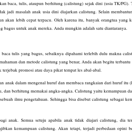
an baca, tulis, ataupun berhitung (calistung) sejak dini (usia TK/PG). 
dak jadi masalah anak usia dini diajarkan calistung. Selain membant
n akan lebih cepat terpacu. Oleh karena itu, banyak orangtua yang 
ng bagus untuk anak mereka. Anda mungkin adalah satu diantaranya.
s baca tulis yang bagus, sebaiknya dipahami terlebih dulu makna cali
pemahaman dan metode calistung yang benar, Anda akan begitu terbant
 terjebak promosi atau daya pikat tempat les abal-abal.
an anak dalam mengenal huruf dan membaca rangkaian dari huruf itu (
 itu, dan berhitung memakai angka-angka. Calistung yaitu kemampuan d
 sebuah ilmu pengetahuan. Sehingga bisa disebut calistung sebagai k
i anak. Semua setuju apabila anak tidak diajari calistung, dia te
ibkan kemampuan calistung. Akan tetapi, terjadi perbedaan opini b