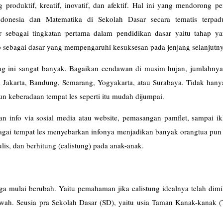
 produktif, kreatif, inovatif, dan afektif. Hal ini yang mendorong p
ndonesia dan Matematika di Sekolah Dasar secara tematis terpa
 sebagai tingkatan pertama dalam pendidikan dasar yaitu tahap ya
 sebagai dasar yang mempengaruhi kesuksesan pada jenjang selanjutn
rang ini sangat banyak. Bagaikan cendawan di musim hujan, jumlahny
i Jakarta, Bandung, Semarang, Yogyakarta, atau Surabaya. Tidak hany
un keberadaan tempat les seperti itu mudah dijumpai.
n info via sosial media atau website, pemasangan pamflet, sampai ik
rbagai tempat les menyebarkan infonya menjadikan banyak orangtua pu
is, dan berhitung (calistung) pada anak-anak.
a mulai berubah. Yaitu pemahaman jika calistung idealnya telah dimi
bawah. Seusia pra Sekolah Dasar (SD), yaitu usia Taman Kanak-kanak 