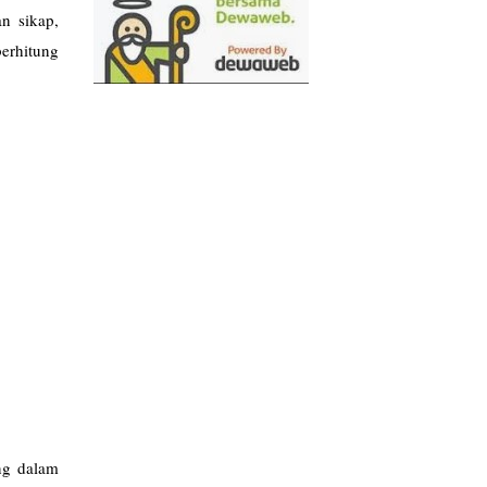
an sikap,
erhitung
ng dalam