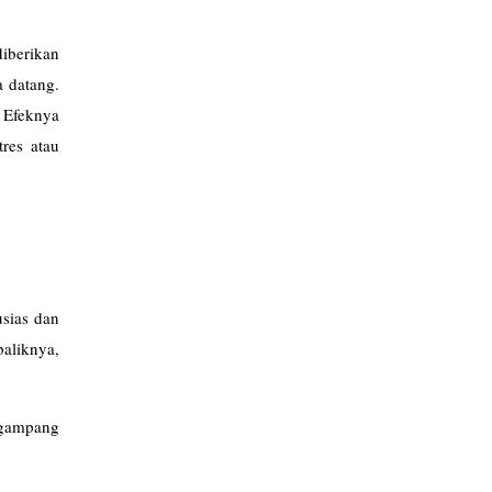
diberikan
 datang.
. Efeknya
res atau
usias dan
baliknya,
 gampang