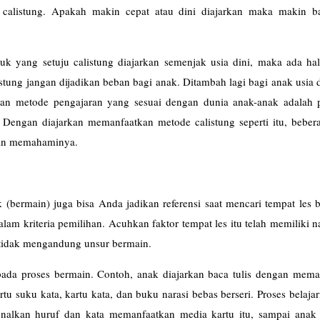
 calistung. Apakah makin cepat atau dini diajarkan maka makin ba
suk yang setuju calistung diajarkan semenjak usia dini, maka ada ha
istung jangan dijadikan beban bagi anak. Ditambah lagi bagi anak usia d
an metode pengajaran yang sesuai dengan dunia anak-anak adalah p
k. Dengan diajarkan memanfaatkan metode calistung seperti itu, bebe
ahan memahaminya.
(bermain) juga bisa Anda jadikan referensi saat mencari tempat les b
alam kriteria pemilihan. Acuhkan faktor tempat les itu telah memiliki 
a tidak mengandung unsur bermain.
ada proses bermain. Contoh, anak diajarkan baca tulis dengan mema
rtu suku kata, kartu kata, dan buku narasi bebas berseri. Proses belaja
kenalkan huruf dan kata memanfaatkan media kartu itu, sampai anak 