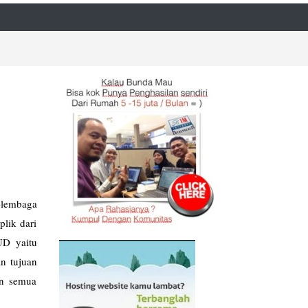
lembaga
lik dari
UD yaitu
n tujuan
an semua