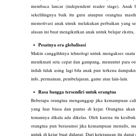
membaca lancar (independent reader stage). Ana
sekelilingnya baik itu guru ataupun orangtua mas
memotivasi anak utnuk melakukan perbaikan yang s
alasan ini buat mengikutkan anak untuk belajar ekstra, 
Pesatnya era globalisasi
Makin canggihhnya tehnologi untuk mengakses suatu i
menikmati seta cepat dan gampang, menuntut para or
inilah tidak asing lagi bila anak pun terkena dampa
info, permainan, pembelajaran, game atau lain-lain.
Rasa bangga tersendiri untuk orangtua
Beberapa orangtua menganggap jika kemampuan cali
yang luar biasa dan pantas di kejar. Orangtua aka
temannya dikala ada dikelas. Oleh karena itu kesibuka
orangtua pun berasumsi jika kemampuan menulis, me
untuk di kejar buat didapat. Dari keterangan itu dapa