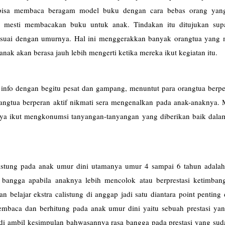
k bisa membaca beragam model buku dengan cara bebas orang yan
ih mesti membacakan buku untuk anak. Tindakan itu ditujukan sup
esuai dengan umurnya. Hal ini menggerakkan banyak orangtua yang
anak akan berasa jauh lebih mengerti ketika mereka ikut kegiatan itu.
nfo dengan begitu pesat dan gampang, menuntut para orangtua berper
angtua berperan aktif nikmati sera mengenalkan pada anak-anaknya. 
knya ikut mengkonumsi tanyangan-tanyangan yang diberikan baik dala
stung pada anak umur dini utamanya umur 4 sampai 6 tahun adalah 
n bangga apabila anaknya lebih mencolok atau berprestasi ketimban
n belajar ekstra calistung di anggap jadi satu diantara point penting
mbaca dan berhitung pada anak umur dini yaitu sebuah prestasi yan
t di ambil kesimpulan bahwasannya rasa bangga pada prestasi yang sud