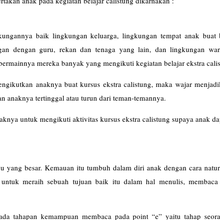
rtakan anak pada kegiatan belajar calistung dikarnakan :
kungannya baik lingkungan keluarga, lingkungan tempat anak buat 
an dengan guru, rekan dan tenaga yang lain, dan lingkungan war
bermainnya mereka banyak yang mengikuti kegiatan belajar ekstra cali
gikutkan anaknya buat kursus ekstra calistung, maka wajar menjadi
n anaknya tertinggal atau turun dari teman-temannya.
aknya untuk mengikuti aktivitas kursus ekstra calistung supaya anak da
tahu yang besar. Kemauan itu tumbuh dalam diri anak dengan cara natu
 untuk meraih sebuah tujuan baik itu dalam hal menulis, membaca
ada tahapan kemampuan membaca pada point “e” yaitu tahap seor