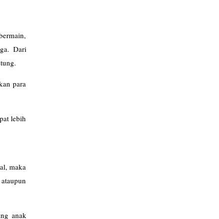
bermain,
ga. Dari
stung.
kan para
pat lebih
ral, maka
 ataupun
ang anak