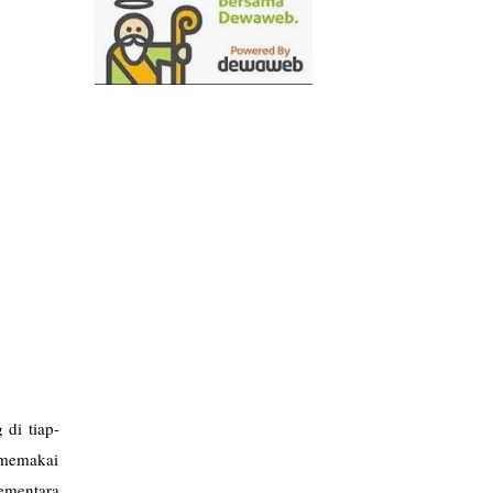
 di tiap-
 memakai
ementara