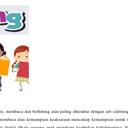
, membaca dan berhitung atau paling diketahui dengan arti calistung
n membaca atau kemampuan keaksaraan mencakup kemampuan untuk
dia digital dikala seorang anak menekuni kesibukan kehidupannya. S