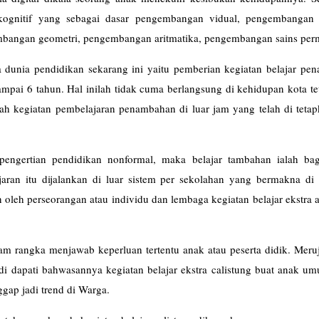
gnitif yang sebagai dasar pengembangan vidual, pengembangan a
mbangan geometri, pengembangan aritmatika, pengembangan sains per
 dunia pendidikan sekarang ini yaitu pemberian kegiatan belajar pe
mpai 6 tahun. Hal inilah tidak cuma berlangsung di kehidupan kota te
lah kegiatan pembelajaran penambahan di luar jam yang telah di teta
 pengertian pendidikan nonformal, maka belajar tambahan ialah bag
aran itu dijalankan di luar sistem per sekolahan yang bermakna di 
kan oleh perseorangan atau individu dan lembaga kegiatan belajar ekstra
lajar).
lam rangka menjawab keperluan tertentu anak atau peserta didik. Mer
di dapati bahwasannya kegiatan belajar ekstra calistung buat anak u
ggap jadi trend di Warga.