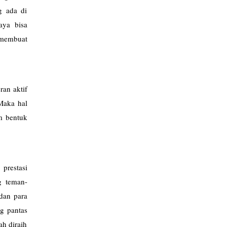
g ada di
aya bisa
 membuat
an aktif
Maka hal
m bentuk
prestasi
g teman-
 dan para
g pantas
ah diraih