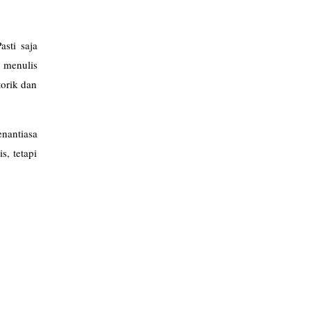
sti saja
 menulis
orik dan
enantiasa
s, tetapi