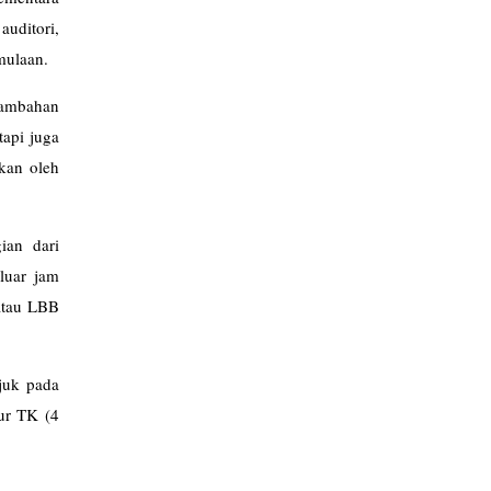
uditori,
mulaan.
nambahan
tapi juga
pkan oleh
ian dari
luar jam
 atau LBB
ujuk pada
mur TK (4