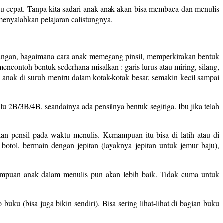
u cepat. Tanpa kita sadari anak-anak akan bisa membaca dan menulis
menyalahkan pelajaran calistungnya.
 tangan, bagaimana cara anak memegang pinsil, memperkirakan bentuk
, mencontoh bentuk sederhana misalkan : garis lurus atau miring, silang,
an, anak di suruh meniru dalam kotak-kotak besar, semakin kecil sampai
u 2B/3B/4B, seandainya ada pensilnya bentuk segitiga. Ibu jika telah
n pensil pada waktu menulis. Kemampuan itu bisa di latih atau di
tol, bermain dengan jepitan (layaknya jepitan untuk jemur baju),
ampuan anak dalam menulis pun akan lebih baik. Tidak cuma untuk
ku (bisa juga bikin sendiri). Bisa sering lihat-lihat di bagian buku