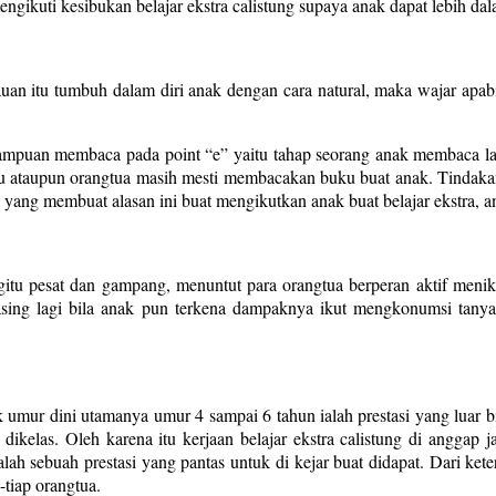
gikuti kesibukan belajar ekstra calistung supaya anak dapat lebih dalam 
emauan itu tumbuh dalam diri anak dengan cara natural, maka wajar ap
mpuan membaca pada point “e” yaitu tahap seorang anak membaca la
uru ataupun orangtua masih mesti membacakan buku buat anak. Tindakan
ng membuat alasan ini buat mengikutkan anak buat belajar ekstra, ana
itu pesat dan gampang, menuntut para orangtua berperan aktif menikm
asing lagi bila anak pun terkena dampaknya ikut mengkonumsi tanya
mur dini utamanya umur 4 sampai 6 tahun ialah prestasi yang luar bia
ikelas. Oleh karena itu kerjaan belajar ekstra calistung di anggap ja
h sebuah prestasi yang pantas untuk di kejar buat didapat. Dari ket
-tiap orangtua.