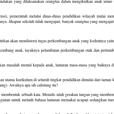
 tindakan yang dilaksanakan orangtua dalam mengikutkan anak umur 
), pemerintah melalui dinas-dinas pendidikan wilayah mulai menso
nya. Jikapun sekolah tidak mengajari, banyak orangtua yang mengajark
atirkan akan mendistorsi tugas perkembangan anak yang kodratnya yait
h kembang anak, layaknya pelambatan perkembangan otak dan pertumb
an masalah mental kepada anak, lantaran masa-masa yang baiknya di 
an utama kurikulum di seluruh tingkat pendidikan dimulai dari taman kan
ung). Awalnya apa sih calistung itu?
membentuk sebuah kata. Menulis ialah gerakan tangan yang membentu
egiatan untuk melatih bahasa lantaran memakai ucapan sedangkan menu