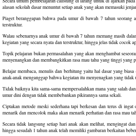
Secara umum pembelajaran calistung di larang untuk di ajarkan pa
alasan sekolah dasar menuntut setiap anak yang akan memasuki jenjan
Piaget beranggapan bahwa pada umur di bawah 7 tahun seorang ana
terstruktur.
Walau sebenarnya anak umur di bawah 7 tahun memang masih dalam ta
kegiatan yang secara nyata dan terstruktur, hingga jelas tidak cocok a
Topik pelajaran bukan permasalahan yang akan menghambat seseorang
menyenangkan dan membangkitkan rasa mau tahu yang tinggi yang pad
Belajar membaca, menulis dan berhitung yaitu hal dasar yang bia
anak-anak menganggap bahwa kegiatan itu menyenagkan yang tidak u
Tidak baiknya kita sama-sama mempersalahkan mana yang salah dan m
umur dini dengan tidak membebankan pikirannya sama sekali.
Ciptakan metode meski sederhana tapi berkesan dan terus di ingat
menarik dan mencolok maka akan menarik perhatian dan rasa mau tahu
Secara tidak langsung setiap hari anak akan melihat, mengingat 
hingga sesudah 1 tahun anak telah memiliki gambaran berkaitan beber