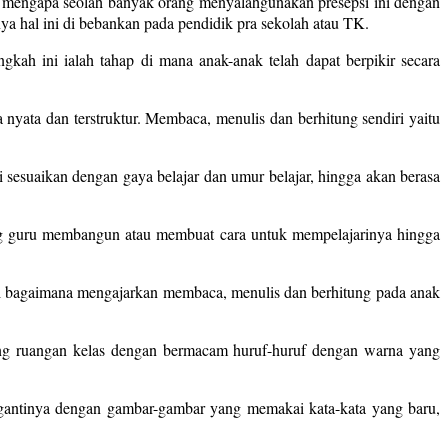
h mengapa seolah banyak orang menyalahgunakan presepsi ini dengan
ya hal ini di bebankan pada pendidik pra sekolah atau TK.
ah ini ialah tahap di mana anak-anak telah dapat berpikir secara
yata dan terstruktur. Membaca, menulis dan berhitung sendiri yaitu
sesuaikan dengan gaya belajar dan umur belajar, hingga akan berasa
ang guru membangun atau membuat cara untuk mempelajarinya hingga
usi bagaimana mengajarkan membaca, menulis dan berhitung pada anak
nding ruangan kelas dengan bermacam huruf-huruf dengan warna yang
ggantinya dengan gambar-gambar yang memakai kata-kata yang baru,