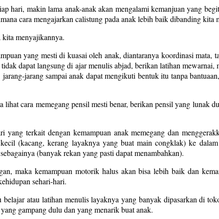
tiap hari, makin lama anak-anak akan mengalami kemanjuan yang begit
mana cara mengajarkan calistung pada anak lebih baik dibanding kita 
a kita menyajikannya.
mpuan yang mesti di kuasai oleh anak, diantaranya koordinasi mata,
is, tidak dapat langsung di ajar menulis abjad, berikan latihan mewarnai
rapat, jarang-jarang sampai anak dapat mengikuti bentuk itu tanpa bantua
lihat cara memegang pensil mesti benar, berikan pensil yang lunak dul
mari yang terkait dengan kemampuan anak memegang dan menggerakka
cil (kacang, kerang layaknya yang buat main congklak) ke dalam bo
sebagainya (banyak rekan yang pasti dapat menambahkan).
tangan, maka kemampuan motorik halus akan bisa lebih baik dan kem
ehidupan sehari-hari.
ajar atau latihan menulis layaknya yang banyak dipasarkan di toko bu
ja yang gampang dulu dan yang menarik buat anak.