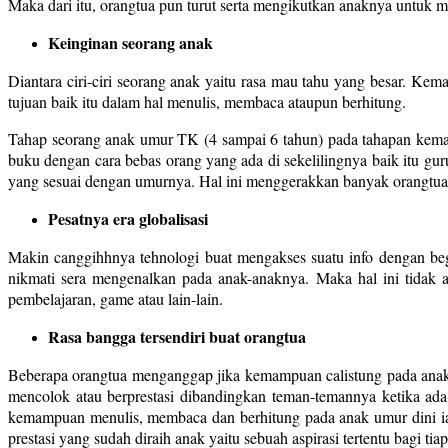
Maka dari itu, orangtua pun turut serta mengikutkan anaknya untuk men
Keinginan seorang anak
Diantara ciri-ciri seorang anak yaitu rasa mau tahu yang besar. K
tujuan baik itu dalam hal menulis, membaca ataupun berhitung.
Tahap seorang anak umur TK (4 sampai 6 tahun) pada tahapan kema
buku dengan cara bebas orang yang ada di sekelilingnya baik itu g
yang sesuai dengan umurnya. Hal ini menggerakkan banyak orangtua ya
Pesatnya era globalisasi
Makin canggihhnya tehnologi buat mengakses suatu info dengan beg
nikmati sera mengenalkan pada anak-anaknya. Maka hal ini tidak 
pembelajaran, game atau lain-lain.
Rasa bangga tersendiri buat orangtua
Beberapa orangtua menganggap jika kemampuan calistung pada anak u
mencolok atau berprestasi dibandingkan teman-temannya ketika ada d
kemampuan menulis, membaca dan berhitung pada anak umur dini iala
prestasi yang sudah diraih anak yaitu sebuah aspirasi tertentu bagi tiap