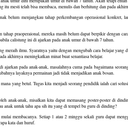
da anak umur dini merupakan umur di bawah 7 tahun. Akan tetapi enta
g itu mesti telah bisa membaca, menulis dan berhitung dan pada akhirn
k belum menjangkau tahap perkembangan operasional konkret, langk
hap praoperaional, mereka masih belum dapat berpikir dengan cara n
pabila calistung ini di ajarkan pada anak umur di bawah 7 tahun.
 meraih ilmu. Syaratnya yaitu dengan mengubah cara belajar yang di 
a akhirnya meningkatkan minat buat senantiasa belajar.
sa di ajarkan pada anak-anak, masalahnya cuma pada bagaimana seor
bahnya layaknya permainan jadi tidak menjadikan anak bosan.
ana yang betul. Tugas kita menjadi seorang pendidik ialah cari sol
 oleh anak-anak, misalkan kita dapat memasang poster-poster di di
 anak untuk tahu apa sih itu yang di tempel bu guru di dinding?
dan mulai membacanya. Setiap 1 atau 2 minggu sekali guru dapat men
apa kata dan huruf.