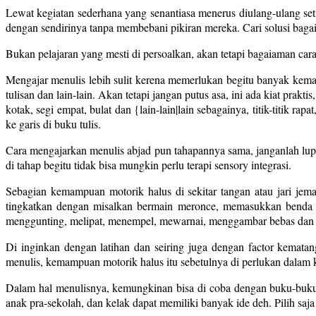
Lewat kegiatan sederhana yang senantiasa menerus diulang-ulang se
dengan sendirinya tanpa membebani pikiran mereka. Cari solusi bagai
Bukan pelajaran yang mesti di persoalkan, akan tetapi bagaiaman car
Mengajar menulis lebih sulit kerena memerlukan begitu banyak kema
tulisan dan lain-lain. Akan tetapi jangan putus asa, ini ada kiat prakt
kotak, segi empat, bulat dan {lain-lain|lain sebagainya, titik-titik 
ke garis di buku tulis.
Cara mengajarkan menulis abjad pun tahapannya sama, janganlah lupa 
di tahap begitu tidak bisa mungkin perlu terapi sensory integrasi.
Sebagian kemampuan motorik halus di sekitar tangan atau jari je
tingkatkan dengan misalkan bermain meronce, memasukkan benda ke
menggunting, melipat, menempel, mewarnai, menggambar bebas dan 
Di inginkan dengan latihan dan seiring juga dengan factor kema
menulis, kemampuan motorik halus itu sebetulnya di perlukan dalam k
Dalam hal menulisnya, kemungkinan bisa di coba dengan buku-buku bel
anak pra-sekolah, dan kelak dapat memiliki banyak ide deh. Pilih sa