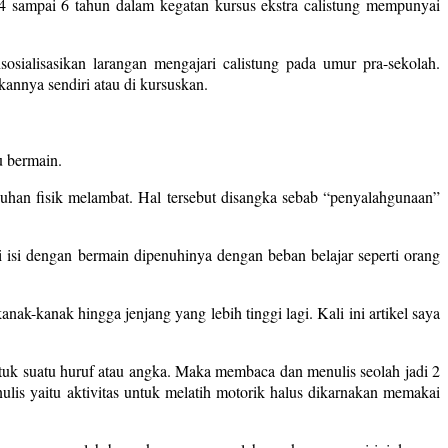
4 sampai 6 tahun dalam kegatan kursus ekstra calistung mempunyai
sialisasikan larangan mengajari calistung pada umur pra-sekolah.
annya sendiri atau di kursuskan.
u bermain.
uhan fisik melambat. Hal tersebut disangka sebab “penyalahgunaan”
isi dengan bermain dipenuhinya dengan beban belajar seperti orang
ak-kanak hingga jenjang yang lebih tinggi lagi. Kali ini artikel saya
k suatu huruf atau angka. Maka membaca dan menulis seolah jadi 2
lis yaitu aktivitas untuk melatih motorik halus dikarnakan memakai