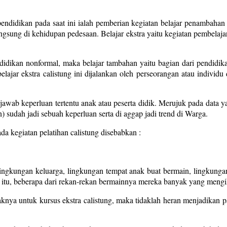
endidikan pada saat ini ialah pemberian kegiatan belajar penambahan
angsung di kehidupan pedesaan. Belajar ekstra yaitu kegiatan pembelaj
ndidikan nonformal, maka belajar tambahan yaitu bagian dari pendidika
elajar ekstra calistung ini dijalankan oleh perseorangan atau indiv
njawab keperluan tertentu anak atau peserta didik. Merujuk pada data 
) sudah jadi sebuah keperluan serta di aggap jadi trend di Warga.
da kegiatan pelatihan calistung disebabkan :
lingkungan keluarga, lingkungan tempat anak buat bermain, lingkung
itu, beberapa dari rekan-rekan bermainnya mereka banyak yang mengikut
nya untuk kursus ekstra calistung, maka tidaklah heran menjadikan 