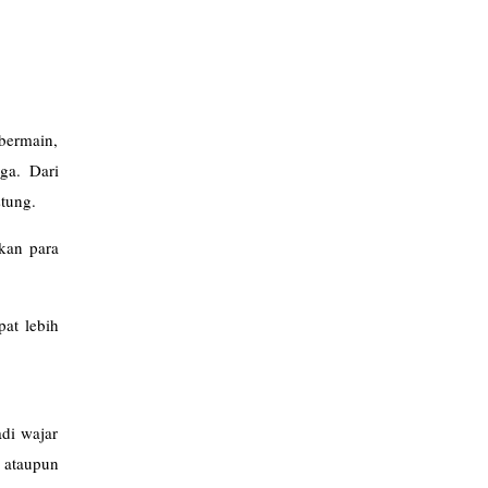
bermain,
ga. Dari
stung.
kan para
pat lebih
adi wajar
 ataupun