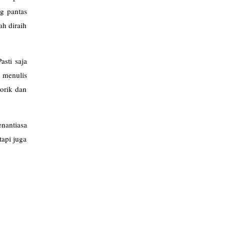
g pantas
ah diraih
sti saja
 menulis
orik dan
enantiasa
tapi juga