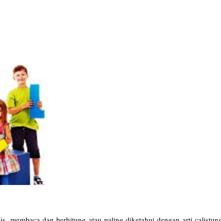
, membaca dan berhitung atau paling diketahui dengan arti calistung