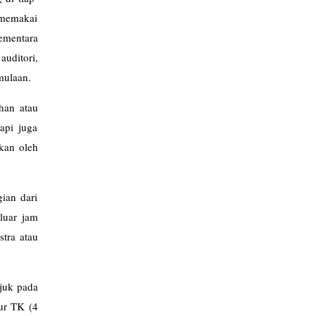
 memakai
ementara
uditori,
mulaan.
han atau
api juga
pkan oleh
ian dari
luar jam
stra atau
ujuk pada
mur TK (4