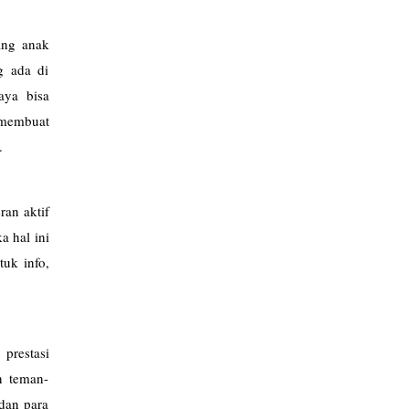
ang anak
g ada di
aya bisa
 membuat
.
ran aktif
a hal ini
uk info,
prestasi
n teman-
 dan para