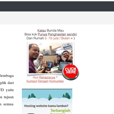
lembaga
lik dari
UD yaitu
n tujuan
an semua