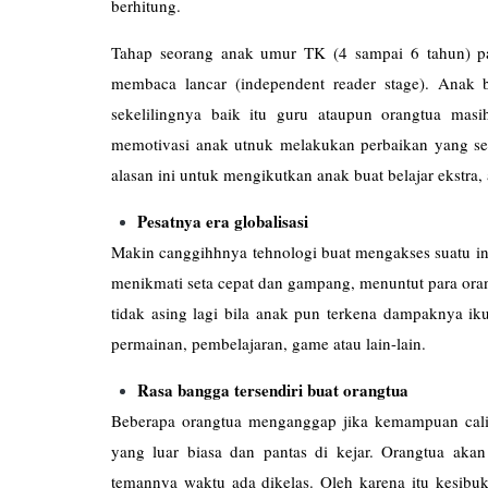
berhitung.
Tahap seorang anak umur TK (4 sampai 6 tahun) p
membaca lancar (independent reader stage). Ana
sekelilingnya baik itu guru ataupun orangtua mas
memotivasi anak utnuk melakukan perbaikan yang s
alasan ini untuk mengikutkan anak buat belajar ekstra,
Pesatnya era globalisasi
Makin canggihhnya tehnologi buat mengakses suatu in
menikmati seta cepat dan gampang, menuntut para oran
tidak asing lagi bila anak pun terkena dampaknya i
permainan, pembelajaran, game atau lain-lain.
Rasa bangga tersendiri buat orangtua
Beberapa orangtua menganggap jika kemampuan cali
yang luar biasa dan pantas di kejar. Orangtua aka
temannya waktu ada dikelas. Oleh karena itu kesibuka