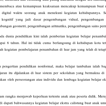
n membaca atau kemampuan keaksaraan mencakup kemampuan buat
a digital waktu seorang anak menekuni kegiatan kehidupannya. S
ognitif yang jadi dasar pengembangan vidual, pengembangan a
mbangan geometri, pengembangan aritmatika, pengembangan sains per
ada dunia pendidikan kini ialah pemberian kegiatan belajar penamba
pai 6 tahun. Hal ini tidak cuma berlangsung di kehidupan kota tet
lah kegiatan pembelajaran penambahan di luar jam yang telah di teta
n pengertian pendidikan nonformal, maka belajar tambahan ialah bag
aran itu dijalankan di luar sistem per sekolahan yang bermakna di 
anakan oleh perseorangan atau individu dan lembaga kegiatan belajar ek
Belajar).
alam rangka menjawab keperluan tertentu anak atau peserta didik. Mer
di dapati bahwasannya kegiatan belajar ekstra calistung buat anak u