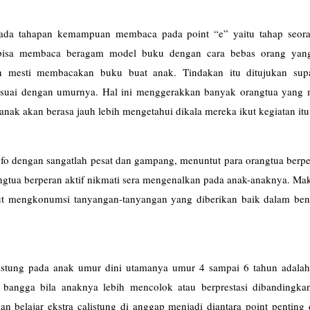
ada tahapan kemampuan membaca pada point “e” yaitu tahap seor
k bisa membaca beragam model buku dengan cara bebas orang yan
ih mesti membacakan buku buat anak. Tindakan itu ditujukan sup
esuai dengan umurnya. Hal ini menggerakkan banyak orangtua yang
 anak akan berasa jauh lebih mengetahui dikala mereka ikut kegiatan itu
fo dengan sangatlah pesat dan gampang, menuntut para orangtua berpe
gtua berperan aktif nikmati sera mengenalkan pada anak-anaknya. Mak
kut mengkonumsi tanyangan-tanyangan yang diberikan baik dalam bent
stung pada anak umur dini utamanya umur 4 sampai 6 tahun adalah 
n bangga bila anaknya lebih mencolok atau berprestasi dibandingka
n belajar ekstra calistung di anggap menjadi diantara point penting