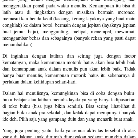
menggerakkan pensil pada waktu menulis. Kemampuan itu bisa di
latih atau di tingkatkan dengan misalkan bermain meronce,
memasukkan benda kecil (kacang, kerang layaknya yang buat main
congklak) ke dalam botol, bermain dengan jepitan (layaknya jepitan
buat jemur baju), menggunting, melipat, menempel, mewarnai,
menggambar bebas dan sebagainya (banyak rekan yang pasti dapat
menambahkan).
Di inginkan dengan latihan dan seiring juga dengan factor
kematangan, maka kemampuan motorik halus akan bisa lebih baik
dan kemampuan anak dalam menulis pun akan lebih baik. Tidak
hanya buat menulis, kemampuan motorik halus itu sebenarnya di
perlukan dalam kehidupan sehari-hari.
Dalam hal menulisnya, kemungkinan bisa di coba dengan buku-
buku belajar atau latihan menulis layaknya yang banyak dipasarkan
di toko buku (bisa juga bikin sendiri). Bisa sering lihat-lihat di
bagian buku anak pra-sekolah, dan kelak dapat mempunyai banyak
ide deh. Pilih saja yang gampang dulu dan yang menarik buat anak.
Yang juga penting yaitu, baiknya semua aktivitas tersebut di atas
yang di lakuan anak dirumah diupayakan sedapat mungkin dalam