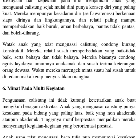
Kekayaan dan kepekaan pada info menjadikan anak yang
menguasai calistung sejak mulai dini punya konsep diri yang paling
kuat. Mereka mempunyai kesadaran diri (self awareness) berkenaan
siapa dirinya dan lingkungannya, dan relatif paling mampu
memperbedakan baik-buruk, aman-berbahaya, pantas-tidak pantas,
dan boleh-dilarang.
Watak anak yang telat menguasai calistung condong kurang
konstruktif. Mereka relatif susah memperbedakan yang baik-tidak
baik, serta bahaya dan tidak bahaya. Mereka biasanya condong
egois layaknya umumnya anak-anak dan susah terima keterangan
orang dewasa. Waktu mereka merengek minta suatu hal susah untuk
di redam maka kerap menyusahkan orangtua.
6. Minat Pada Multi Kegiatan
Penguasaan calistung ini tidak kurangi ketertarikan anak buat
mengikuti beragam aktivitas. Anak yang menguasai calistung punya
kesukaan pada bidang yang paling luas, baik yang non akademik
ataupun akademik. Tingginya motif berprestasi menjadikan mereka
menyenangi kegiatan-kegiatan yang berorientasi prestasi.
Anak yang telat menguasai baca tulis pun mempunyai kesukaan