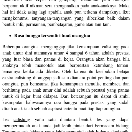
berperan aktif nikmati sera mengenalkan pada anak-anaknya. Maka
hal ini tidak asing lagi apabila anak pun terkena dampaknya ikut
mengkonumsi tanyangan-tanyangan yang diberikan baik dalam
bentuk info, permainan, pembelajaran, game atau lain-lain.
Rasa bangga tersendiri buat orangtua
Beberapa orangtua menganggap jika kemampuan calistung pada
anak umur dini utamanya umur 4 sampai 6 tahun adalah prestasi
yang luar biasa dan pantas di kejar. Orangtua akan bangga bila
anaknya lebih mencolok atau berprestasi ketimbang teman-
temannya ketika ada dikelas. Oleh karena itu kesibukan belajar
ekstra calistung di anggap jadi satu diantara point penting dan para
orangtua pun berasumsi jika kemampuan menulis, membaca dan
berhitung pada anak umur dini adalah sebuah prestasi yang pantas
untuk di kejar buat didapat. Dari keterangan itu dapat di ambil
kesimpulan bahwasannya rasa bangga pada prestasi yang sudah
diraih anak ialah sebuah aspirasi tertentu buat tiap-tiap orangtua.
Les
calistung
yaitu satu diantara bentuk les yang dapat
mempermudah anak anda jadi lebih pintar dari bermacam bidang.
Tentunya saja bidang yang lebih menonjol ialah bidang akademik.