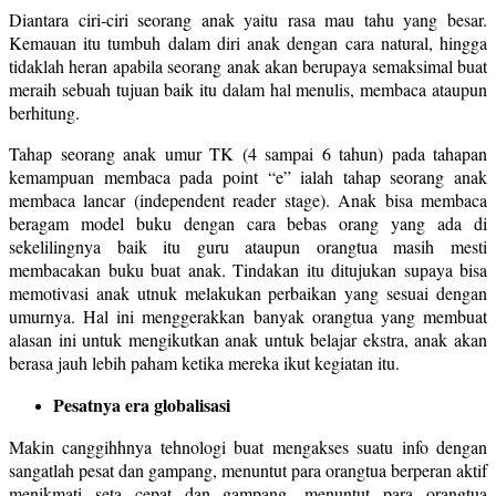
Diantara ciri-ciri seorang anak yaitu rasa mau tahu yang besar.
Kemauan itu tumbuh dalam diri anak dengan cara natural, hingga
tidaklah heran apabila seorang anak akan berupaya semaksimal buat
meraih sebuah tujuan baik itu dalam hal menulis, membaca ataupun
berhitung.
Tahap seorang anak umur TK (4 sampai 6 tahun) pada tahapan
kemampuan membaca pada point “e” ialah tahap seorang anak
membaca lancar (independent reader stage). Anak bisa membaca
beragam model buku dengan cara bebas orang yang ada di
sekelilingnya baik itu guru ataupun orangtua masih mesti
membacakan buku buat anak. Tindakan itu ditujukan supaya bisa
memotivasi anak utnuk melakukan perbaikan yang sesuai dengan
umurnya. Hal ini menggerakkan banyak orangtua yang membuat
alasan ini untuk mengikutkan anak untuk belajar ekstra, anak akan
berasa jauh lebih paham ketika mereka ikut kegiatan itu.
Pesatnya era globalisasi
Makin canggihhnya tehnologi buat mengakses suatu info dengan
sangatlah pesat dan gampang, menuntut para orangtua berperan aktif
menikmati seta cepat dan gampang, menuntut para orangtua