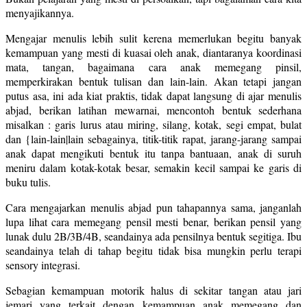
menyajikannya.
Mengajar menulis lebih sulit kerena memerlukan begitu banyak
kemampuan yang mesti di kuasai oleh anak, diantaranya koordinasi
mata, tangan, bagaimana cara anak memegang pinsil,
memperkirakan bentuk tulisan dan lain-lain. Akan tetapi jangan
putus asa, ini ada kiat praktis, tidak dapat langsung di ajar menulis
abjad, berikan latihan mewarnai, mencontoh bentuk sederhana
misalkan : garis lurus atau miring, silang, kotak, segi empat, bulat
dan {lain-lain|lain sebagainya, titik-titik rapat, jarang-jarang sampai
anak dapat mengikuti bentuk itu tanpa bantuaan, anak di suruh
meniru dalam kotak-kotak besar, semakin kecil sampai ke garis di
buku tulis.
Cara mengajarkan menulis abjad pun tahapannya sama, janganlah
lupa lihat cara memegang pensil mesti benar, berikan pensil yang
lunak dulu 2B/3B/4B, seandainya ada pensilnya bentuk segitiga. Ibu
seandainya telah di tahap begitu tidak bisa mungkin perlu terapi
sensory integrasi.
Sebagian kemampuan motorik halus di sekitar tangan atau jari
jemari yang terkait dengan kemampuan anak memegang dan