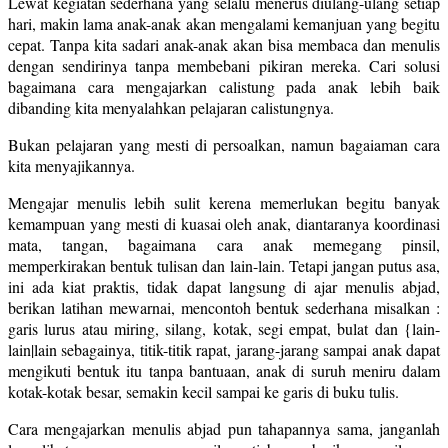
Lewat kegiatan sederhana yang selalu menerus diulang-ulang setiap
hari, makin lama anak-anak akan mengalami kemanjuan yang begitu
cepat. Tanpa kita sadari anak-anak akan bisa membaca dan menulis
dengan sendirinya tanpa membebani pikiran mereka. Cari solusi
bagaimana cara mengajarkan calistung pada anak lebih baik
dibanding kita menyalahkan pelajaran calistungnya.
Bukan pelajaran yang mesti di persoalkan, namun bagaiaman cara
kita menyajikannya.
Mengajar menulis lebih sulit kerena memerlukan begitu banyak
kemampuan yang mesti di kuasai oleh anak, diantaranya koordinasi
mata, tangan, bagaimana cara anak memegang pinsil,
memperkirakan bentuk tulisan dan lain-lain. Tetapi jangan putus asa,
ini ada kiat praktis, tidak dapat langsung di ajar menulis abjad,
berikan latihan mewarnai, mencontoh bentuk sederhana misalkan :
garis lurus atau miring, silang, kotak, segi empat, bulat dan {lain-
lain|lain sebagainya, titik-titik rapat, jarang-jarang sampai anak dapat
mengikuti bentuk itu tanpa bantuaan, anak di suruh meniru dalam
kotak-kotak besar, semakin kecil sampai ke garis di buku tulis.
Cara mengajarkan menulis abjad pun tahapannya sama, janganlah