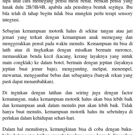
lupa lihat cara memegang pensil mesti benar, berikan pensil yang
lunak dulu 2B/3B/4B, apabila ada pensilnya bentuk segitiga. Ibu
bila telah di tahap begitu tidak bisa mungkin perlu terapi sensory
integrasi.
Sebagian kemampuan motorik halus di sekitar tangan atau jari
jemari yang terkait dengan kemampuan anak memegang dan
menggerakkan pensil pada waktu menulis. Kemampuan itu bisa di
latih atau di tingkatkan dengan misalkan bermain meronce,
memasukkan benda kecil (kacang, kerang layaknya yang untuk
main congklak) ke dalam botol, bermain dengan jepitan (layaknya
jepitan buat jemur baju), menggunting, melipat, menempel,
mewarnai, menggambar bebas dan sebagainya (banyak rekan yang
pasti dapat menambahkan).
Di inginkan dengan latihan dan seiring juga dengan factor
kematangan, maka kemampuan motorik halus akan bisa lebih baik
dan kemampuan anak dalam menulis pun akan lebih baik. Tidak
hanya buat menulis, kemampuan motorik halus itu sebetulnya di
perlukan dalam kehidupan sehari-hari.
Dalam hal menulisnya, kemungkinan bisa di coba dengan buku-