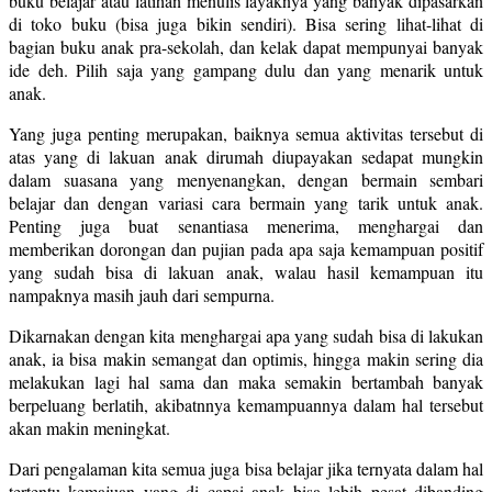
buku belajar atau latihan menulis layaknya yang banyak dipasarkan
di toko buku (bisa juga bikin sendiri). Bisa sering lihat-lihat di
bagian buku anak pra-sekolah, dan kelak dapat mempunyai banyak
ide deh. Pilih saja yang gampang dulu dan yang menarik untuk
anak.
Yang juga penting merupakan, baiknya semua aktivitas tersebut di
atas yang di lakuan anak dirumah diupayakan sedapat mungkin
dalam suasana yang menyenangkan, dengan bermain sembari
belajar dan dengan variasi cara bermain yang tarik untuk anak.
Penting juga buat senantiasa menerima, menghargai dan
memberikan dorongan dan pujian pada apa saja kemampuan positif
yang sudah bisa di lakuan anak, walau hasil kemampuan itu
nampaknya masih jauh dari sempurna.
Dikarnakan dengan kita menghargai apa yang sudah bisa di lakukan
anak, ia bisa makin semangat dan optimis, hingga makin sering dia
melakukan lagi hal sama dan maka semakin bertambah banyak
berpeluang berlatih, akibatnnya kemampuannya dalam hal tersebut
akan makin meningkat.
Dari pengalaman kita semua juga bisa belajar jika ternyata dalam hal
tertentu kemajuan yang di capai anak bisa lebih pesat dibanding