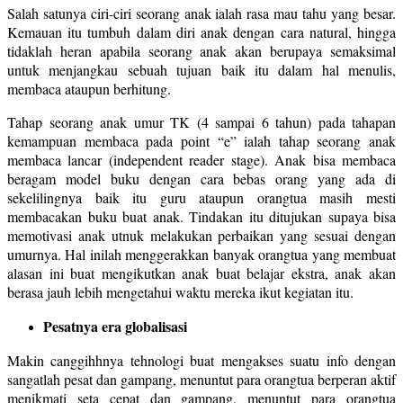
Salah satunya ciri-ciri seorang anak ialah rasa mau tahu yang besar.
Kemauan itu tumbuh dalam diri anak dengan cara natural, hingga
tidaklah heran apabila seorang anak akan berupaya semaksimal
untuk menjangkau sebuah tujuan baik itu dalam hal menulis,
membaca ataupun berhitung.
Tahap seorang anak umur TK (4 sampai 6 tahun) pada tahapan
kemampuan membaca pada point “e” ialah tahap seorang anak
membaca lancar (independent reader stage). Anak bisa membaca
beragam model buku dengan cara bebas orang yang ada di
sekelilingnya baik itu guru ataupun orangtua masih mesti
membacakan buku buat anak. Tindakan itu ditujukan supaya bisa
memotivasi anak utnuk melakukan perbaikan yang sesuai dengan
umurnya. Hal inilah menggerakkan banyak orangtua yang membuat
alasan ini buat mengikutkan anak buat belajar ekstra, anak akan
berasa jauh lebih mengetahui waktu mereka ikut kegiatan itu.
Pesatnya era globalisasi
Makin canggihhnya tehnologi buat mengakses suatu info dengan
sangatlah pesat dan gampang, menuntut para orangtua berperan aktif
menikmati seta cepat dan gampang, menuntut para orangtua