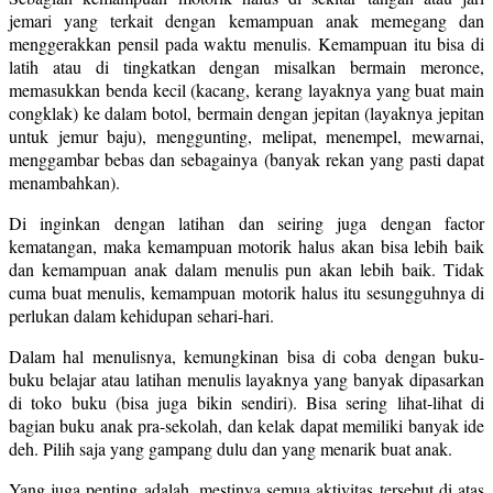
jemari yang terkait dengan kemampuan anak memegang dan
menggerakkan pensil pada waktu menulis. Kemampuan itu bisa di
latih atau di tingkatkan dengan misalkan bermain meronce,
memasukkan benda kecil (kacang, kerang layaknya yang buat main
congklak) ke dalam botol, bermain dengan jepitan (layaknya jepitan
untuk jemur baju), menggunting, melipat, menempel, mewarnai,
menggambar bebas dan sebagainya (banyak rekan yang pasti dapat
menambahkan).
Di inginkan dengan latihan dan seiring juga dengan factor
kematangan, maka kemampuan motorik halus akan bisa lebih baik
dan kemampuan anak dalam menulis pun akan lebih baik. Tidak
cuma buat menulis, kemampuan motorik halus itu sesungguhnya di
perlukan dalam kehidupan sehari-hari.
Dalam hal menulisnya, kemungkinan bisa di coba dengan buku-
buku belajar atau latihan menulis layaknya yang banyak dipasarkan
di toko buku (bisa juga bikin sendiri). Bisa sering lihat-lihat di
bagian buku anak pra-sekolah, dan kelak dapat memiliki banyak ide
deh. Pilih saja yang gampang dulu dan yang menarik buat anak.
Yang juga penting adalah, mestinya semua aktivitas tersebut di atas