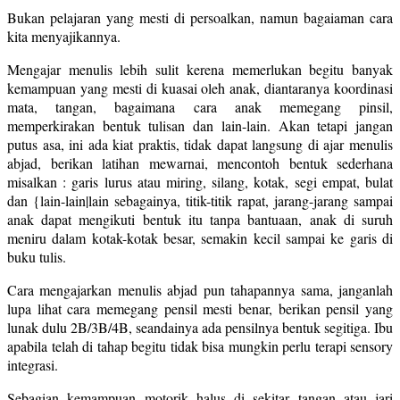
Bukan pelajaran yang mesti di persoalkan, namun bagaiaman cara
kita menyajikannya.
Mengajar menulis lebih sulit kerena memerlukan begitu banyak
kemampuan yang mesti di kuasai oleh anak, diantaranya koordinasi
mata, tangan, bagaimana cara anak memegang pinsil,
memperkirakan bentuk tulisan dan lain-lain. Akan tetapi jangan
putus asa, ini ada kiat praktis, tidak dapat langsung di ajar menulis
abjad, berikan latihan mewarnai, mencontoh bentuk sederhana
misalkan : garis lurus atau miring, silang, kotak, segi empat, bulat
dan {lain-lain|lain sebagainya, titik-titik rapat, jarang-jarang sampai
anak dapat mengikuti bentuk itu tanpa bantuaan, anak di suruh
meniru dalam kotak-kotak besar, semakin kecil sampai ke garis di
buku tulis.
Cara mengajarkan menulis abjad pun tahapannya sama, janganlah
lupa lihat cara memegang pensil mesti benar, berikan pensil yang
lunak dulu 2B/3B/4B, seandainya ada pensilnya bentuk segitiga. Ibu
apabila telah di tahap begitu tidak bisa mungkin perlu terapi sensory
integrasi.
Sebagian kemampuan motorik halus di sekitar tangan atau jari