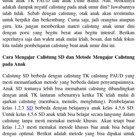
untuk anak TK PAUD dan anak Umur Balita. Nah, berikutnya
adakah dampak negatif calistung pada anak umur dini? Jawabannya
ialah tidak. Sebab dengan calistung, otak anak akan terstimulus
untuk berpikir dan berkembang. Cuma saja, jadi orangtua ataupun
guru, kita jangan memberikan materi calistung anak umur dini
dengan porsi yang begitu berat atau begitu intensif. Berikan
seperlunya saja dan waktu anak mulai lelah, bosan, dan tidak fokus
kita sudahi pembelajaran calistung buat anak umur dini ini.
Cara Mengajar Calistung SD dan Metode Mengajar Calistung
pada Anak
Calistung SD berbeda dengan calistung TK calistung PAUD yang
mesti memanfaatkan metode yang berbeda dalam penyampaiannya.
Anak SD tentunya lebih bisa memahami calistung dibandingkan
dengan anak TK lantaran sebenarnya ketika TK telah mulai di
ajarkan calistung (membaca, menulis, menghitung). Pembelajaran
kelas 1,2,3
SD
berbeda dengan belajarnya anak kelas 4,5,6 SD.
Untuk kelas 4,5,6 SD anak telah bisa belajar secara langsung dalam
calistung tanpa mesti memakai metode khusus. Akan tetapi buat
kelas 1,2,3 mesti memakai metode khusus biar anak bisa belajar
dengan optimal. Berikut adalah metode yang bisa dipakai untuk