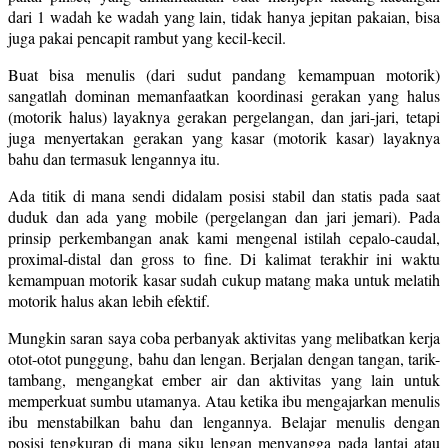
dari 1 wadah ke wadah yang lain, tidak hanya jepitan pakaian, bisa
juga pakai pencapit rambut yang kecil-kecil.
Buat bisa menulis (dari sudut pandang kemampuan motorik)
sangatlah dominan memanfaatkan koordinasi gerakan yang halus
(motorik halus) layaknya gerakan pergelangan, dan jari-jari, tetapi
juga menyertakan gerakan yang kasar (motorik kasar) layaknya
bahu dan termasuk lengannya itu.
Ada titik di mana sendi didalam posisi stabil dan statis pada saat
duduk dan ada yang mobile (pergelangan dan jari jemari). Pada
prinsip perkembangan anak kami mengenal istilah cepalo-caudal,
proximal-distal dan gross to fine. Di kalimat terakhir ini waktu
kemampuan motorik kasar sudah cukup matang maka untuk melatih
motorik halus akan lebih efektif.
Mungkin saran saya coba perbanyak aktivitas yang melibatkan kerja
otot-otot punggung, bahu dan lengan. Berjalan dengan tangan, tarik-
tambang, mengangkat ember air dan aktivitas yang lain untuk
memperkuat sumbu utamanya. Atau ketika ibu mengajarkan menulis
ibu menstabilkan bahu dan lengannya. Belajar menulis dengan
posisi tengkurap di mana siku lengan menyangga pada lantai atau