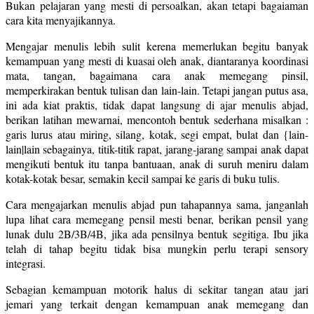
Bukan pelajaran yang mesti di persoalkan, akan tetapi bagaiaman
cara kita menyajikannya.
Mengajar menulis lebih sulit kerena memerlukan begitu banyak
kemampuan yang mesti di kuasai oleh anak, diantaranya koordinasi
mata, tangan, bagaimana cara anak memegang pinsil,
memperkirakan bentuk tulisan dan lain-lain. Tetapi jangan putus asa,
ini ada kiat praktis, tidak dapat langsung di ajar menulis abjad,
berikan latihan mewarnai, mencontoh bentuk sederhana misalkan :
garis lurus atau miring, silang, kotak, segi empat, bulat dan {lain-
lain|lain sebagainya, titik-titik rapat, jarang-jarang sampai anak dapat
mengikuti bentuk itu tanpa bantuaan, anak di suruh meniru dalam
kotak-kotak besar, semakin kecil sampai ke garis di buku tulis.
Cara mengajarkan menulis abjad pun tahapannya sama, janganlah
lupa lihat cara memegang pensil mesti benar, berikan pensil yang
lunak dulu 2B/3B/4B, jika ada pensilnya bentuk segitiga. Ibu jika
telah di tahap begitu tidak bisa mungkin perlu terapi sensory
integrasi.
Sebagian kemampuan motorik halus di sekitar tangan atau jari
jemari yang terkait dengan kemampuan anak memegang dan