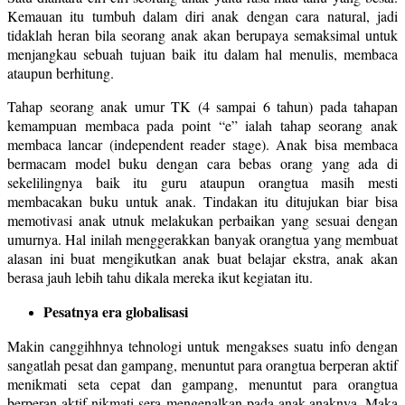
Kemauan itu tumbuh dalam diri anak dengan cara natural, jadi
tidaklah heran bila seorang anak akan berupaya semaksimal untuk
menjangkau sebuah tujuan baik itu dalam hal menulis, membaca
ataupun berhitung.
Tahap seorang anak umur TK (4 sampai 6 tahun) pada tahapan
kemampuan membaca pada point “e” ialah tahap seorang anak
membaca lancar (independent reader stage). Anak bisa membaca
bermacam model buku dengan cara bebas orang yang ada di
sekelilingnya baik itu guru ataupun orangtua masih mesti
membacakan buku untuk anak. Tindakan itu ditujukan biar bisa
memotivasi anak utnuk melakukan perbaikan yang sesuai dengan
umurnya. Hal inilah menggerakkan banyak orangtua yang membuat
alasan ini buat mengikutkan anak buat belajar ekstra, anak akan
berasa jauh lebih tahu dikala mereka ikut kegiatan itu.
Pesatnya era globalisasi
Makin canggihhnya tehnologi untuk mengakses suatu info dengan
sangatlah pesat dan gampang, menuntut para orangtua berperan aktif
menikmati seta cepat dan gampang, menuntut para orangtua
berperan aktif nikmati sera mengenalkan pada anak-anaknya. Maka