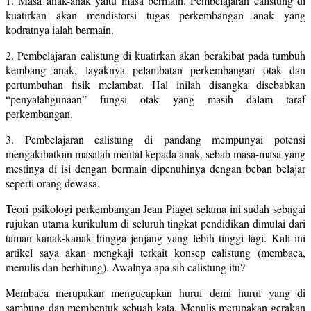
1. Masa anak-anak yaitu masa bermain. Pembelajaran calistung di
kuatirkan akan mendistorsi tugas perkembangan anak yang
kodratnya ialah bermain.
2. Pembelajaran calistung di kuatirkan akan berakibat pada tumbuh
kembang anak, layaknya pelambatan perkembangan otak dan
pertumbuhan fisik melambat. Hal inilah disangka disebabkan
“penyalahgunaan” fungsi otak yang masih dalam taraf
perkembangan.
3. Pembelajaran calistung di pandang mempunyai potensi
mengakibatkan masalah mental kepada anak, sebab masa-masa yang
mestinya di isi dengan bermain dipenuhinya dengan beban belajar
seperti orang dewasa.
Teori psikologi perkembangan Jean Piaget selama ini sudah sebagai
rujukan utama kurikulum di seluruh tingkat pendidikan dimulai dari
taman kanak-kanak hingga jenjang yang lebih tinggi lagi. Kali ini
artikel saya akan mengkaji terkait konsep calistung (membaca,
menulis dan berhitung). Awalnya apa sih calistung itu?
Membaca merupakan mengucapkan huruf demi huruf yang di
sambung dan membentuk sebuah kata. Menulis merupakan gerakan