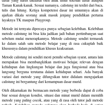
dasar yang harus dikuasai oleh anak umur sekolah dasar ataupun
Taman Kanak-kanak. Sesuai namanya, calistung ini terdiri dari baca,
tulis dan hitung. Ketiga kompetensi dasar ini umumnya akan di
ajarkan dikala seorang anak masuk jenjang pendidikan pertama
layaknya TK maupun Playgroup.
Metode ini ternyata dipercaya punya sebagian kelebihan. Kelebihan
metode calistung ini bisa kita jadikan jadi bahan pertimbangan saat
sebelum mulai menerapkannya. Metode calistung sendiri termasuk
ke dalam salah satu metode belajar yang di rasa cukuplah baik
khususnya dalam pendidikan khusus keaksaraan.
Metode calistung ini sendiri mesti penuhi sebagian syarat, antara lain
merupakan bisa membangkitkan motivasi belajar, relevan dengan
kehidupan dan lingkungan belajar dan juga fungsional atau bisa
langsung berguna terutama dalam kehidupan sehari. Ada banyak
variasi dari metode yang difungsikan tutor didalam mengajarkan
calistung ini bergantung dari kemampuan dasar murid.
Oleh dikarnakan itu bermacam metode yang berbeda dapat di coba
biar sesuai dengan kondisi, situasi dan minat murid dalam memilih
metode yang paling cocok, atau yang di rasa oleh tutor jadi metode
terbaik. Kelebihan metode calistung akan berbeda-beda di setiap