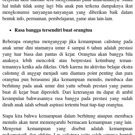
hal inilah tidak asing lagi bila anak pun terkena dampaknya ikut
mengkonumsi tanyangan-tanyangan yang diberikan baik dalam
bentuk info, permainan, pembelajaran, game atau lain-lain.
Rasa bangga tersendiri buat orangtua
Beberapa orangtua menganggap jika kemampuan calistung pada
anak umur dini utamanya umur 4 sampai 6 tahun adalah prestasi
yang luar biasa dan pantas di kejar. Orangtua akan bangga bila
anaknya lebih mencolok atau berprestasi ketimbang teman-
temannya ketika ada dikelas. Oleh karena itu aktivitas belajar ekstra
calistung di anggap menjadi satu diantara point penting dan para
orangtua pun berasumsi jika kemampuan menulis, membaca dan
berhitung pada anak umur dini yaitu sebuah prestasi yang pantas
buat di kejar buat diperoleh. Dari keterangan itu dapat di ambil
kesimpulan bahwasannya rasa bangga pada prestasi yang sudah
diraih anak ialah sebuah aspirasi tertentu buat tiap-tiap orangtua.
Siapa kira bahwa kemampuan dalam berhitung ataupun membaca
menulis akan turut memengaruhi bermacam kemampuan yang lain.
Mengenai kemampuan yang disebut adalah kemampuan
psikomotorik dan afektip. Les
calistung
yaitu salah satunya bentuk