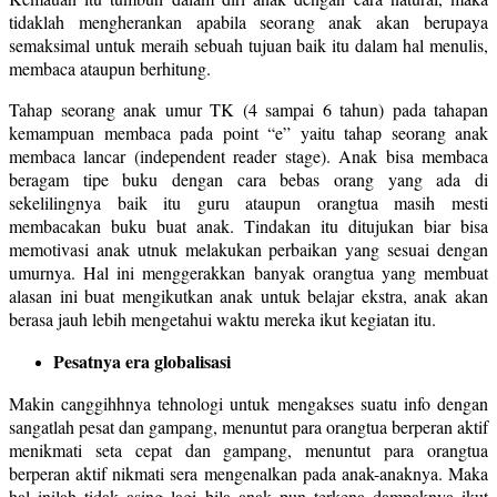
tidaklah mengherankan apabila seorang anak akan berupaya
semaksimal untuk meraih sebuah tujuan baik itu dalam hal menulis,
membaca ataupun berhitung.
Tahap seorang anak umur TK (4 sampai 6 tahun) pada tahapan
kemampuan membaca pada point “e” yaitu tahap seorang anak
membaca lancar (independent reader stage). Anak bisa membaca
beragam tipe buku dengan cara bebas orang yang ada di
sekelilingnya baik itu guru ataupun orangtua masih mesti
membacakan buku buat anak. Tindakan itu ditujukan biar bisa
memotivasi anak utnuk melakukan perbaikan yang sesuai dengan
umurnya. Hal ini menggerakkan banyak orangtua yang membuat
alasan ini buat mengikutkan anak untuk belajar ekstra, anak akan
berasa jauh lebih mengetahui waktu mereka ikut kegiatan itu.
Pesatnya era globalisasi
Makin canggihhnya tehnologi untuk mengakses suatu info dengan
sangatlah pesat dan gampang, menuntut para orangtua berperan aktif
menikmati seta cepat dan gampang, menuntut para orangtua
berperan aktif nikmati sera mengenalkan pada anak-anaknya. Maka
hal inilah tidak asing lagi bila anak pun terkena dampaknya ikut