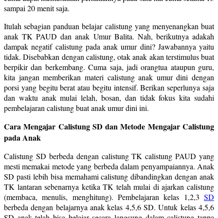
sampai 20 menit saja.
Itulah sebagian panduan belajar calistung yang menyenangkan buat
anak TK PAUD dan anak Umur Balita. Nah, berikutnya adakah
dampak negatif calistung pada anak umur dini? Jawabannya yaitu
tidak. Disebabkan dengan calistung, otak anak akan terstimulus buat
berpikir dan berkembang. Cuma saja, jadi orangtua ataupun guru,
kita jangan memberikan materi calistung anak umur dini dengan
porsi yang begitu berat atau begitu intensif. Berikan seperlunya saja
dan waktu anak mulai lelah, bosan, dan tidak fokus kita sudahi
pembelajaran calistung buat anak umur dini ini.
Cara Mengajar Calistung SD dan Metode Mengajar Calistung
pada Anak
Calistung SD berbeda dengan calistung TK calistung PAUD yang
mesti memakai metode yang berbeda dalam penyampaiannya. Anak
SD pasti lebih bisa memahami calistung dibandingkan dengan anak
TK lantaran sebenarnya ketika TK telah mulai di ajarkan calistung
(membaca, menulis, menghitung). Pembelajaran kelas 1,2,3
SD
berbeda dengan belajarnya anak kelas 4,5,6 SD. Untuk kelas 4,5,6
SD anak telah bisa belajar secara langsung dalam calistung tanpa