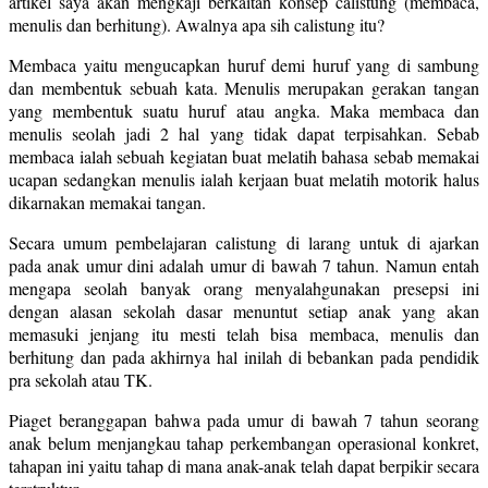
artikel saya akan mengkaji berkaitan konsep calistung (membaca,
menulis dan berhitung). Awalnya apa sih calistung itu?
Membaca yaitu mengucapkan huruf demi huruf yang di sambung
dan membentuk sebuah kata. Menulis merupakan gerakan tangan
yang membentuk suatu huruf atau angka. Maka membaca dan
menulis seolah jadi 2 hal yang tidak dapat terpisahkan. Sebab
membaca ialah sebuah kegiatan buat melatih bahasa sebab memakai
ucapan sedangkan menulis ialah kerjaan buat melatih motorik halus
dikarnakan memakai tangan.
Secara umum pembelajaran calistung di larang untuk di ajarkan
pada anak umur dini adalah umur di bawah 7 tahun. Namun entah
mengapa seolah banyak orang menyalahgunakan presepsi ini
dengan alasan sekolah dasar menuntut setiap anak yang akan
memasuki jenjang itu mesti telah bisa membaca, menulis dan
berhitung dan pada akhirnya hal inilah di bebankan pada pendidik
pra sekolah atau TK.
Piaget beranggapan bahwa pada umur di bawah 7 tahun seorang
anak belum menjangkau tahap perkembangan operasional konkret,
tahapan ini yaitu tahap di mana anak-anak telah dapat berpikir secara