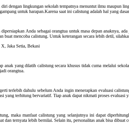
si diri dengan lingkungan sekolah tempatnya menuntut ilmu maupun ling
 gampang untuk harapan.Karena saat ini calistung adalah hal yang dasar
 dipersiapkan Anda sebagai orangtua untuk masa depan anaknya, ada ju
at mencoba calistung. Untuk keterangan secara lebih detil, silahkan 
tiap anak yang dilatih calistung secara khusus tidak cuma melalui se
adi orangtua.
erti terlebih dahulu sebelum Anda ingin menerapkan evaluasi calistung
asi yang terhitung bervariatif. Tiap anak dapat nikmati proses evaluas
ng, maka manfaat calistung yang selanjutnya ini dapat diperhitungk
t dan ternyata lebih bernilai. Selain itu, personalitas anak bisa dibu