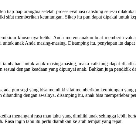
h tiap-tiap orangtua setelah proses evaluasi calistung selesai dilakukan
iki sifat memberikan keuntungan. Sikap itu pun dapat dipakai untuk ke
 pemikiran khususnya ketika Anda merencanakan buat memberi evaluas
li untuk anak Anda masing-masing. Disamping itu, penyiapan itu dapat
i tambahan untuk anak masing-masing, maka calistung dapat dijadika
 sesuai dengan keadaan yang dipunyai anak. Bahkan juga pendidik da
s, ada pun segi yang bisa memiliki sifat memberikan keuntungan yang pa
h dibanding dengan awalnya. disamping itu, anak bisa memperlebar pen
ketika menangani rasa mau tahu yang dimiliki anak sehingga lebih bert
h. Rasa ingin tahu itu perlu diarahkan ke arah tempat yang tepat.