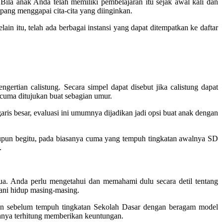
. Bila anak Anda telah memiliki pembelajaran itu sejak awal kali dan
ng menggapai cita-cita yang diinginkan.
lain itu, telah ada berbagai instansi yang dapat ditempatkan ke daftar
rtian calistung. Secara simpel dapat disebut jika calistung dapat
i cuma ditujukan buat sebagian umur.
garis besar, evaluasi ini umumnya dijadikan jadi opsi buat anak dengan
aupun begitu, pada biasanya cuma yang tempuh tingkatan awalnya SD
.
gtua. Anda perlu mengetahui dan memahami dulu secara detil tentang
ani hidup masing-masing.
alkan sebelum tempuh tingkatan Sekolah Dasar dengan beragam model
guhnya terhitung memberikan keuntungan.