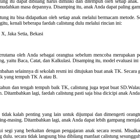
tung itu dapat dibilang harus dimiliki dan ditempuh oleh setiap anak
ahkan masa depannya. Disamping itu, anak Anda dapat paling gampa
hitung itu bisa didapatkan oleh setiap anak melalui bermacam metode. Se
itu, kenali beberapa faedah calistung dulu melalui rincian ini:
erutama oleh Anda sebagai orangtua sebelum mencoba merupakan penge
g, yaitu Baca, Catat, dan Kalkulasi. Disamping itu, model evaluasi in
tambahan selainnya di sekolah resmi ini ditujukan buat anak TK. Secara 
anak yang tempuh TK A atau B.
tahun dan tengah tempuh baik TK, calistung juga tepat buat SD.Wal
 Ditambahkan lagi, faedah calistung pasti saja bisa dicicipi anak Anda
ng tidak kalah penting yang lain untuk dijumpai dan dimengerti oran
sing-masing. Ditambahkan lagi, anak Anda dapat lebih gampang menjal
alui segi yang berkaitan dengan pengajaran anak secara resmi. Mis
tung dulu. secara tidak langsung bisa dibilang manfaat calistung sesung