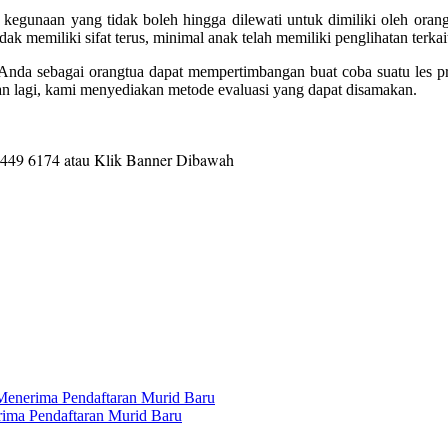
an kegunaan yang tidak boleh hingga dilewati untuk dimiliki oleh ora
ak memiliki sifat terus, minimal anak telah memiliki penglihatan terkai
s, Anda sebagai orangtua dapat mempertimbangan buat coba suatu les 
an lagi, kami menyediakan metode evaluasi yang dapat disamakan.
9449 6174 a
tau Klik Banner Dibawah
, Menerima Pendaftaran Murid Baru
erima Pendaftaran Murid Baru