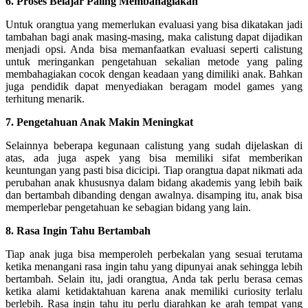
6. Proses Belajar Paling Membahagiakan
Untuk orangtua yang memerlukan evaluasi yang bisa dikatakan jadi
tambahan bagi anak masing-masing, maka calistung dapat dijadikan
menjadi opsi. Anda bisa memanfaatkan evaluasi seperti calistung
untuk meringankan pengetahuan sekalian metode yang paling
membahagiakan cocok dengan keadaan yang dimiliki anak. Bahkan
juga pendidik dapat menyediakan beragam model games yang
terhitung menarik.
7. Pengetahuan Anak Makin Meningkat
Selainnya beberapa kegunaan calistung yang sudah dijelaskan di
atas, ada juga aspek yang bisa memiliki sifat memberikan
keuntungan yang pasti bisa dicicipi. Tiap orangtua dapat nikmati ada
perubahan anak khususnya dalam bidang akademis yang lebih baik
dan bertambah dibanding dengan awalnya. disamping itu, anak bisa
memperlebar pengetahuan ke sebagian bidang yang lain.
8. Rasa Ingin Tahu Bertambah
Tiap anak juga bisa memperoleh perbekalan yang sesuai terutama
ketika menangani rasa ingin tahu yang dipunyai anak sehingga lebih
bertambah. Selain itu, jadi orangtua, Anda tak perlu berasa cemas
ketika alami ketidaktahuan karena anak memiliki curiosity terlalu
berlebih. Rasa ingin tahu itu perlu diarahkan ke arah tempat yang