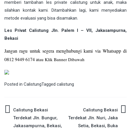
memberi tambahan les private calistung untuk anak, maka
silahkan kontak kami. Ditambahkan lagi, kami menyediakan
metode evaluasi yang bisa disamakan.
Les Privat Calistung Jln. Palem I – VII, Jakasampurna,
Bekasi
Jangan ragu untuk segera menghubungi kami via Whatsapp di
0812 9449 6174 a
tau Klik Banner Dibawah
Posted in
Calistung
Tagged
calistung
Post
Calistung Bekasi
Calistung Bekasi
Terdekat Jln. Bungur,
Terdekat Jln. Nuri, Jaka
navigation
Jakasampurna, Bekasi,
Setia, Bekasi, Buka