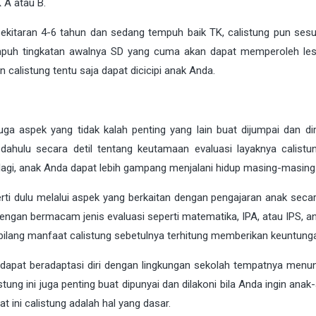
 A atau B.
sekitaran 4-6 tahun dan sedang tempuh baik TK, calistung pun sesu
empuh tingkatan awalnya SD yang cuma akan dapat memperoleh le
 calistung tentu saja dapat dicicipi anak Anda.
 juga aspek yang tidak kalah penting yang lain buat dijumpai dan di
hulu secara detil tentang keutamaan evaluasi layaknya calistu
gi, anak Anda dapat lebih gampang menjalani hidup masing-masing
rti dulu melalui aspek yang berkaitan dengan pengajaran anak secar
ngan bermacam jenis evaluasi seperti matematika, IPA, atau IPS, an
dibilang manfaat calistung sebetulnya terhitung memberikan keuntung
 dapat beradaptasi diri dengan lingkungan sekolah tempatnya menun
tung ini juga penting buat dipunyai dan dilakoni bila Anda ingin ana
 ini calistung adalah hal yang dasar.