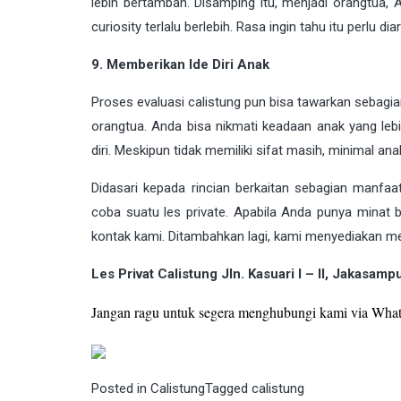
lebih bertambah. Disamping itu, menjadi orangtua,
curiosity terlalu berlebih. Rasa ingin tahu itu perlu 
9. Memberikan Ide Diri Anak
Proses evaluasi calistung pun bisa tawarkan sebagian
orangtua. Anda bisa nikmati keadaan anak yang le
diri. Meskipun tidak memiliki sifat masih, minimal a
Didasari kepada rincian berkaitan sebagian manfa
coba suatu les private. Apabila Anda punya minat 
kontak kami. Ditambahkan lagi, kami menyediakan m
Les Privat Calistung Jln. Kasuari I – II, Jakasamp
Jangan ragu untuk segera menghubungi kami via What
Posted in
Calistung
Tagged
calistung