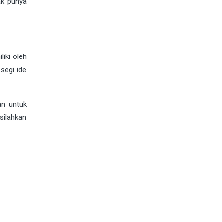
ak punya
liki oleh
segi ide
an untuk
silahkan