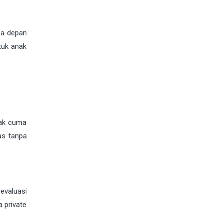
sa depan
tuk anak
dak cuma
as tanpa
evaluasi
a private