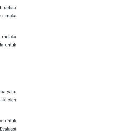
eh setiap
tu, maka
 melalui
da untuk
ba yaitu
liki oleh
an untuk
Evaluasi