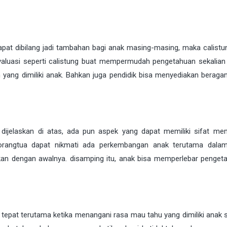
pat dibilang jadi tambahan bagi anak masing-masing, maka calistu
valuasi seperti calistung buat mempermudah pengetahuan sekalia
ang dimiliki anak. Bahkan juga pendidik bisa menyediakan berag
 dijelaskan di atas, ada pun aspek yang dapat memiliki sifat me
p orangtua dapat nikmati ada perkembangan anak terutama dala
kan dengan awalnya. disamping itu, anak bisa memperlebar penget
tepat terutama ketika menangani rasa mau tahu yang dimiliki anak 