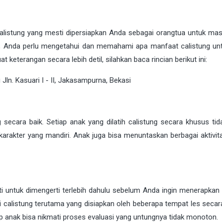
listung yang mesti dipersiapkan Anda sebagai orangtua untuk ma
njut, Anda perlu mengetahui dan memahami apa manfaat calistung un
eterangan secara lebih detil, silahkan baca rincian berikut ini:
g secara baik. Setiap anak yang dilatih calistung secara khusus ti
karakter yang mandiri. Anak juga bisa menuntaskan berbagai aktivit
ti untuk dimengerti terlebih dahulu sebelum Anda ingin menerapkan 
si calistung terutama yang disiapkan oleh beberapa tempat les secar
iap anak bisa nikmati proses evaluasi yang untungnya tidak monoton.