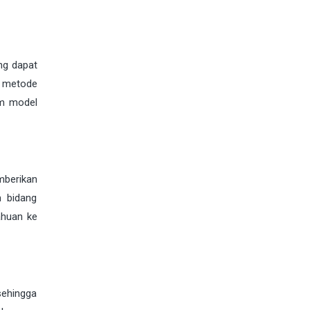
ng dapat
n metode
am model
mberikan
m bidang
ahuan ke
sehingga