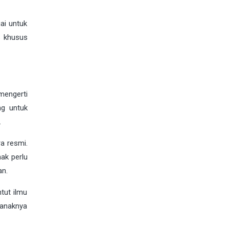
ai untuk
s khusus
mengerti
ng untuk
.
a resmi.
ak perlu
an.
tut ilmu
k-anaknya