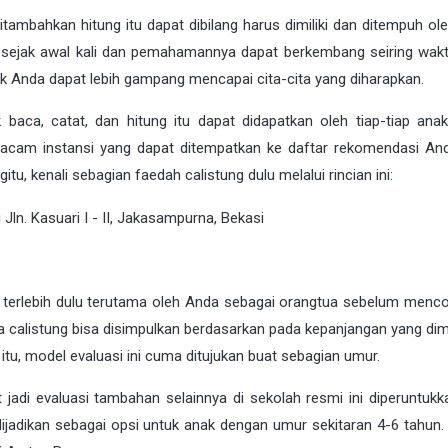
ditambahkan hitung itu dapat dibilang harus dimiliki dan ditempuh ol
u sejak awal kali dan pemahamannya dapat berkembang seiring wak
 Anda dapat lebih gampang mencapai cita-cita yang diharapkan.
k baca, catat, dan hitung itu dapat didapatkan oleh tiap-tiap anak
acam instansi yang dapat ditempatkan ke daftar rekomendasi An
tu, kenali sebagian faedah calistung dulu melalui rincian ini:
 terlebih dulu terutama oleh Anda sebagai orangtua sebelum menco
ka calistung bisa disimpulkan berdasarkan pada kepanjangan yang dimi
g itu, model evaluasi ini cuma ditujukan buat sebagian umur.
t jadi evaluasi tambahan selainnya di sekolah resmi ini diperuntukk
ijadikan sebagai opsi untuk anak dengan umur sekitaran 4-6 tahun. 