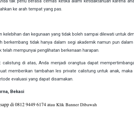
 Anda tak perlu berasa cemas ketika alami ketidaktahuan karena an
diarahkan ke arah tempat yang pas.
 kelebihan dan kegunaan yang tidak boleh sampai dilewati untuk dimi
bih berkembang tidak hanya dalam segi akademik namun pun dalam 
nak telah mempunyai penglihatan berkenaan harapan.
at calistung di atas, Anda menjadi orangtua dapat mempertimbang
buat memberikan tambahan les private calistung untuk anak, maka 
etode evaluasi yang dapat disamakan.
urna, Bekasi
sapp di 0812 9449 6174 a
tau Klik Banner Dibawah