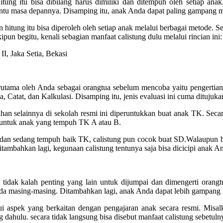
hitung itu bisa dibilang harus dimiliki dan ditempuh oleh setiap ana
 masa depannya. Disamping itu, anak Anda dapat paling gampang men
an hitung itu bisa diperoleh oleh setiap anak melalui berbagai metode. S
un begitu, kenali sebagian manfaat calistung dulu melalui rincian ini:
utama oleh Anda sebagai orangtua sebelum mencoba yaitu pengertian ca
, Catat, dan Kalkulasi. Disamping itu, jenis evaluasi ini cuma ditujuk
mbahan selainnya di sekolah resmi ini diperuntukkan buat anak TK. Seca
s untuk anak yang tempuh TK A atau B.
n dan sedang tempuh baik TK, calistung pun cocok buat SD.Walaupun 
tambahkan lagi, kegunaan calistung tentunya saja bisa dicicipi anak A
ng tidak kalah penting yang lain untuk dijumpai dan dimengerti oran
da masing-masing. Ditambahkan lagi, anak Anda dapat lebih gampang 
alui aspek yang berkaitan dengan pengajaran anak secara resmi. Mis
ung dahulu. secara tidak langsung bisa disebut manfaat calistung sebet