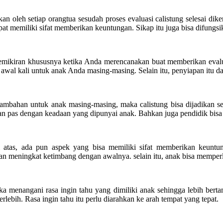
an oleh setiap orangtua sesudah proses evaluasi calistung selesai dik
pat memiliki sifat memberikan keuntungan. Sikap itu juga bisa difungs
n pemikiran khususnya ketika Anda merencanakan buat memberikan eva
 awal kali untuk anak Anda masing-masing. Selain itu, penyiapan itu d
ambahan untuk anak masing-masing, maka calistung bisa dijadikan se
 pas dengan keadaan yang dipunyai anak. Bahkan juga pendidik bis
 atas, ada pun aspek yang bisa memiliki sifat memberikan keuntung
an meningkat ketimbang dengan awalnya. selain itu, anak bisa memperl
a menangani rasa ingin tahu yang dimiliki anak sehingga lebih berta
rlebih. Rasa ingin tahu itu perlu diarahkan ke arah tempat yang tepat.