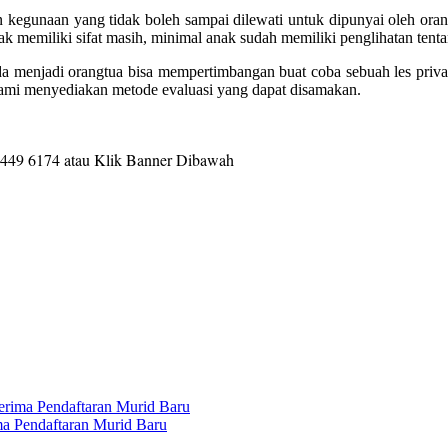
an kegunaan yang tidak boleh sampai dilewati untuk dipunyai oleh or
ak memiliki sifat masih, minimal anak sudah memiliki penglihatan tent
Anda menjadi orangtua bisa mempertimbangan buat coba sebuah les pri
 kami menyediakan metode evaluasi yang dapat disamakan.
9449 6174 a
tau Klik Banner Dibawah
nerima Pendaftaran Murid Baru
ma Pendaftaran Murid Baru