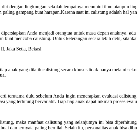
i diri dengan lingkungan sekolah tempatnya menuntut ilmu ataupun ling
 paling gampang buat harapan.Karena saat ini calistung adalah hal yan
 dipersiapkan Anda menjadi orangtua untuk masa depan anaknya, ada ju
at mencoba calistung. Untuk keterangan secara lebih detil, silahkan 
p-tiap anak yang dilatih calistung secara khusus tidak hanya melalui se
ua.
erti terutama dulu sebelum Anda ingin menerapkan evaluasi calistung 
asi yang terhitung bervariatif. Tiap-tiap anak dapat nikmati proses eva
tung, maka manfaat calistung yang selanjutnya ini bisa diperhitungk
uat dan ternyata paling bernilai. Selain itu, personalitas anak bisa d