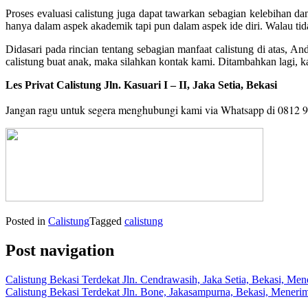
Proses evaluasi calistung juga dapat tawarkan sebagian kelebihan d
hanya dalam aspek akademik tapi pun dalam aspek ide diri. Walau tid
Didasari pada rincian tentang sebagian manfaat calistung di atas, 
calistung buat anak, maka silahkan kontak kami. Ditambahkan lagi,
Les Privat Calistung Jln. Kasuari I – II, Jaka Setia, Bekasi
Jangan ragu untuk segera menghubungi kami via Whatsapp di 0812 
Posted in
Calistung
Tagged
calistung
Post navigation
Calistung Bekasi Terdekat Jln. Cendrawasih, Jaka Setia, Bekasi, Me
Calistung Bekasi Terdekat Jln. Bone, Jakasampurna, Bekasi, Meneri