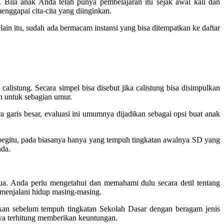
k. Bila anak Anda telah punya pembelajaran itu sejak awal kali dan
ggapai cita-cita yang diinginkan.
elain itu, sudah ada bermacam instansi yang bisa ditempatkan ke daftar
listung. Secara simpel bisa disebut jika calistung bisa disimpulkan
an untuk sebagian umur.
ra garis besar, evaluasi ini umumnya dijadikan sebagai opsi buat anak
begitu, pada biasanya hanya yang tempuh tingkatan awalnya SD yang
nda.
gtua. Anda perlu mengetahui dan memahami dulu secara detil tentang
menjalani hidup masing-masing.
alkan sebelum tempuh tingkatan Sekolah Dasar dengan beragam jenis
ulnya terhitung memberikan keuntungan.