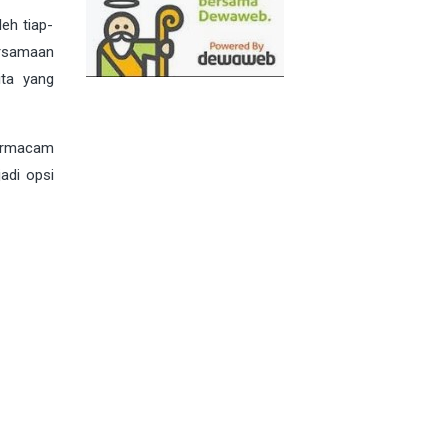
leh tiap-
ersamaan
ita yang
bermacam
adi opsi