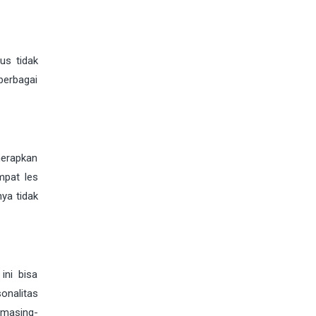
us tidak
berbagai
nerapkan
mpat les
nya tidak
ini bisa
onalitas
 masing-