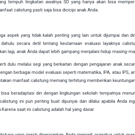
yang tempuh tingkatan awalnya SD yang hanya akan bisa memper
nfaat calistung pasti saja bisa dicicipi anak Anda.
 juga aspek yang tidak kalah penting yang lain untuk dijumpai dan d
ahulu secara detil tentang keutamaan evaluasi layaknya calist
n lagi, anak Anda dapat lebih gampang menjalani hidup masing-ma
erti dulu melalui segi yang berkaitan dengan pengajaran anak secar
ngan berbagai model evaluasi seperti matematika, IPA, atau IPS, an
dikatakan manfaat calistung memang terhitung memberikan keuntungan
k bisa beradaptasi diri dengan lingkungan sekolah tempatnya menun
listung ini pun penting buat dipunyai dan dilalui apabila Anda ing
Karena saat ini calistung adalah hal yang dasar.
listung yang mesti dipersiapkan Anda menjadi orangtua untuk ma