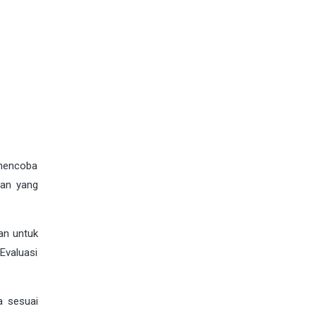
 mencoba
gan yang
kan untuk
Evaluasi
a sesuai