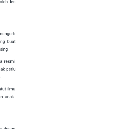
oleh les
imengerti
ung buat
sing.
a resmi.
ak perlu
.
tut ilmu
in anak-
sa depan