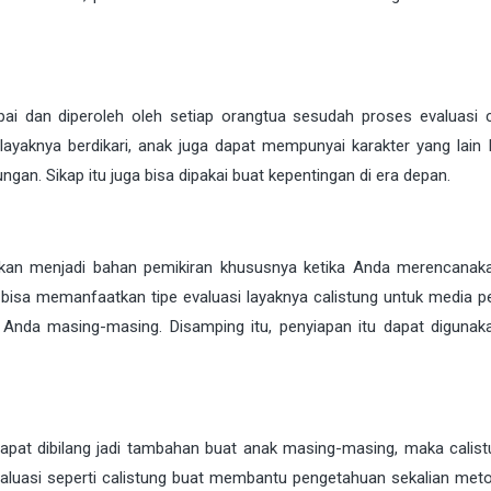
mpai dan diperoleh oleh setiap orangtua sesudah proses evaluasi c
 layaknya berdikari, anak juga dapat mempunyai karakter yang lain 
gan. Sikap itu juga bisa dipakai buat kepentingan di era depan.
dikan menjadi bahan pemikiran khususnya ketika Anda merencanak
bisa memanfaatkan tipe evaluasi layaknya calistung untuk media p
 Anda masing-masing. Disamping itu, penyiapan itu dapat digunak
pat dibilang jadi tambahan buat anak masing-masing, maka calist
valuasi seperti calistung buat membantu pengetahuan sekalian met