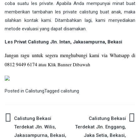
coba suatu les private. Apabila Anda mempunyai minat buat
memberikan tambahan les private calistung buat anak, maka
silahkan kontak kami. Ditambahkan lagi, kami menyediakan
metode evaluasi yang dapat disamakan.
Les Privat Calistung Jln. Intan, Jakasampurna, Bekasi
Jangan ragu untuk segera menghubungi kami via Whatsapp di
0812 9449 6174 a
tau Klik Banner Dibawah
Posted in
Calistung
Tagged
calistung
Post
Calistung Bekasi
Calistung Bekasi
Terdekat Jln. Wilis,
Terdekat Jln. Enggang,
navigation
Jakasampurna, Bekasi,
Jaka Setia, Bekasi,