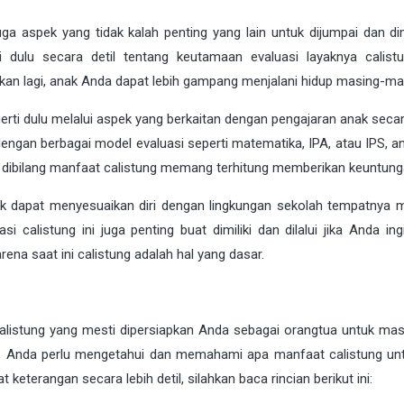
 juga aspek yang tidak kalah penting yang lain untuk dijumpai dan d
ulu secara detil tentang keutamaan evaluasi layaknya calist
n lagi, anak Anda dapat lebih gampang menjalani hidup masing-ma
erti dulu melalui aspek yang berkaitan dengan pengajaran anak secar
ngan berbagai model evaluasi seperti matematika, IPA, atau IPS, an
at dibilang manfaat calistung memang terhitung memberikan keuntung
nak dapat menyesuaikan diri dengan lingkungan sekolah tempatnya 
i calistung ini juga penting buat dimiliki dan dilalui jika Anda in
ena saat ini calistung adalah hal yang dasar.
listung yang mesti dipersiapkan Anda sebagai orangtua untuk ma
njut, Anda perlu mengetahui dan memahami apa manfaat calistung un
eterangan secara lebih detil, silahkan baca rincian berikut ini: