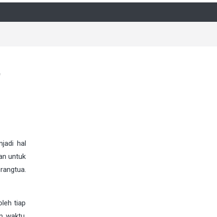
,
jadi hal
an untuk
rangtua.
oleh tiap
n waktu,