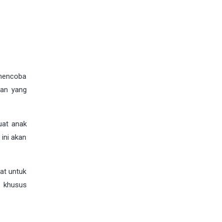
 mencoba
gan yang
buat anak
 ini akan
at untuk
s khusus