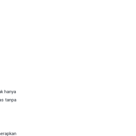
ak hanya
as tanpa
nerapkan