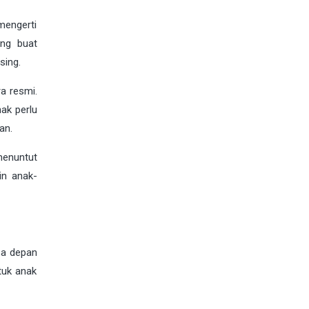
imengerti
ung buat
sing.
a resmi.
ak perlu
an.
menuntut
gin anak-
sa depan
tuk anak