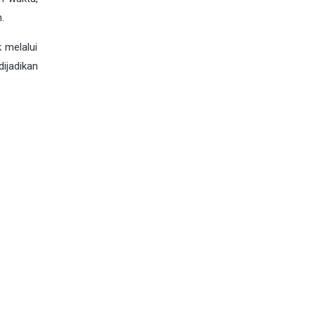
.
 melalui
ijadikan